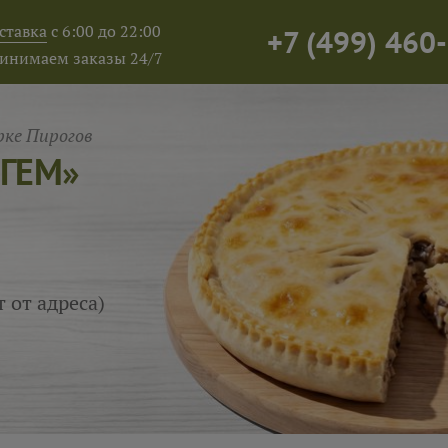
ставка
с 6:00 до 22:00
+7
(
499
)
460-
инимаем заказы 24/7
ке Пирогов
ЕГЕМ»
т от адреса)