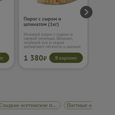
Пирог с сыром и
Осетинс
шпинатом (1кг)
сыром (
Нежный пирог с сыром и
Классиче
свежей зеленью. Шпинат,
мягким 
зелёный лук и укроп
вкусом. 
добавляют лёгкость и аромат.
нежную с
Осетинский сыр делает
Специи п
начинку мягкой и сливочной.
не перег
1 380
1 38
ну
В корзину
₽
 и
Вкус получается свежим и
получает
ается
сбалансированным. Пирог
однородн
й.
лёгкий, но сытный.
но очень
Подробнее...
Подробне
Сладкие осетинские пироги 600г "Пироги Чегем"