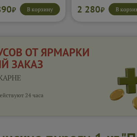
туру. Увеличенный слой
вкус. Увеличенное количе
нки делает вкус более
начинки делает пирог
890
2 280
В корзину
В корзи
₽
₽
им и сливочным. Тесто
особенно сочным. Специ
живает сочность внутри.
подчёркивают мясной аро
г получается нежным и
Каждый кусок получается
ь насыщенным.
сытным и насыщенным.
обнее...
Подробнее...
УСОВ ОТ ЯРМАРКИ
ЫЙ ЗАКАЗ
КАРНЕ
ействуют 24 часа