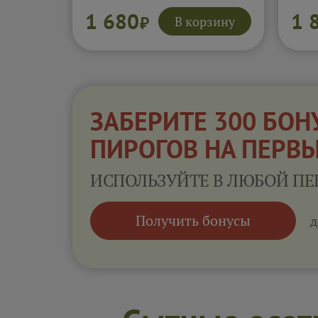
сливочным сыром.
текс
Увеличенный слой начинки
начи
1 680
1 
В корзину
₽
делает вкус особенно
мягк
насыщенным и бархатистым.
удер
Сливочное масло добавляет
Пиро
глубину и мягкость. Пирог
очен
получается плотным, сочным
Подр
и очень уютным.
Подробнее...
ЗАБЕРИТЕ 300 БОН
ПИРОГОВ НА ПЕРВ
ИСПОЛЬЗУЙТЕ В ЛЮБОЙ ПЕ
Получить бонусы
д