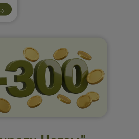
ство
ну
и
мат.