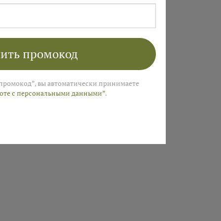
ить промокод
промокод”, вы автоматически принимаете
боте с персональными данными”
.