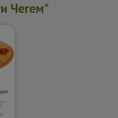
ги Чегем"
ирог
ог с
й.
т
ый