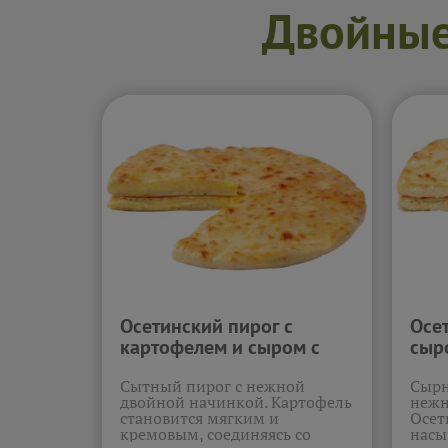
настроению.
Подробнее...
Двойные 
Осетинский пирог с
Осе
картофелем и сыром с
сыр
двойной начинкой (1.3кг)
начи
Сытный пирог с нежной
Сырн
двойной начинкой. Картофель
нежн
становится мягким и
Осет
кремовым, соединяясь со
насы