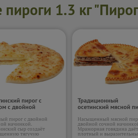
пироги 1.3 кг "Пиро
тинский пирог с
Традиционный
ом с двойной
осетинский мясной п
нкой (1.3кг)
с двойной начинкой
ый пирог с двойной
Насыщенный мясной пир
(1.3кг)
ой начинкой.
двойной сочной начинко
инский сыр создаёт
Мраморная говядина даё
щенную тягучую
плотный и выразительн