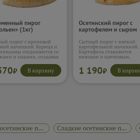
менный пирог
Осетинский пирог с
льен» (1кг)
картофелем и сыром
(1кг)
ый пирог с кремовой
Сытный пирог с мягкой
ной начинкой. Курица и
картофельной начинкой.
пиньоны соединяются со
Картофель становится
ками и сырами, создавая
нежным и кремовым,
ую текстуру. Начинка
соединяясь с осетинским
чается нежной и
сыром. Сливочное масло
570
1 190
В корзину
В корзи
₽
₽
атной. Сыр добавляет
добавляет насыщенность
честь и глубину вкуса.
мягкость. Текстура получ
 напоминает
однородной и бархатисто
сический жюльен.
Пирог уютный и очень
обнее...
домашний.
Подробнее...
Сытные осетинские пироги 600 г "Пироги Чегем"
Сладкие осетинские пироги 1 кг "Пироги Чегем"