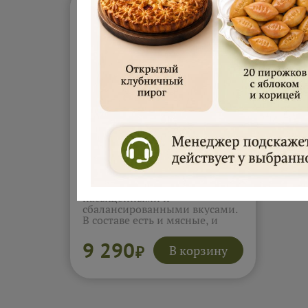
вкус
удоб
Комбо «Чегем» №2 (6кг)
Щедрый набор пирогов с
насыщенными и
сбалансированными вкусами.
В составе есть и мясные, и
рыбные, и овощные, и сладкие
варианты. Начинки сочные,
9 290
В корзину
₽
ароматные и разнообразные
по текстуре. Такой набор
идеально подойдёт для
большой компании. Каждый
найдёт вкус по своему