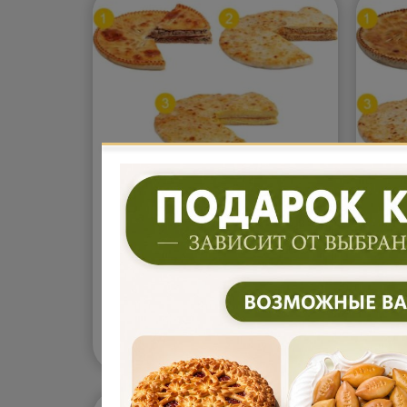
Комбо «Чегем» №5 (3кг)
Ком
Компактный набор пирогов с
Боль
классическими сытными
разн
вкусами. Мясо, капуста и
любо
картофель с сыром создают
сырн
привычное и гармоничное
созд
сочетание. Начинки сочные и
соче
3 920
5 
В корзину
₽
насыщенные. Такой набор
раск
хорошо подойдёт для
насы
небольшого застолья. Сытно и
Тако
по-домашнему.
Подробнее...
комп
попр