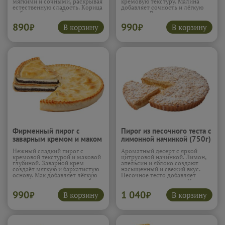
мягкими и сочными, раскрывая
кремовую текстуру. Малина
естественную сладость. Корица
добавляет сочность и лёгкую
добавляет пряный аромат и
кислинку. Вкус получается
уютное настроение. Ваниль
сбалансированным и лёгким.
890
990
делает вкус более округлым.
Пирог нежный и очень
В корзину
В корзину
₽
₽
Пирог получается нежным и
гармоничный.
Подробнее...
ароматным.
Подробнее...
Фирменный пирог с
Пирог из песочного теста с
заварным кремом и маком
лимонной начинкой (750г)
(600г)
Нежный сладкий пирог с
Ароматный десерт с яркой
кремовой текстурой и маковой
цитрусовой начинкой. Лимон,
глубиной. Заварной крем
апельсин и яблоко создают
создаёт мягкую и бархатистую
насыщенный и свежий вкус.
основу. Мак добавляет лёгкую
Песочное тесто добавляет
зернистость и насыщенный
рассыпчатую текстуру. Начинка
вкус. Ваниль усиливает аромат
получается сочной и
990
1 040
и делает начинку более тёплой.
выразительной. Пирог
В корзину
В корзину
₽
₽
Пирог получается нежным,
освежающий и очень
насыщенным и очень уютным.
ароматный.
Подробнее...
Подробнее...