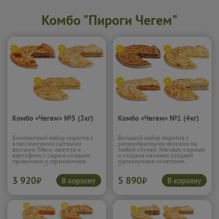
Комбо "Пироги Чегем"
Комбо «Чегем» №5 (3кг)
Комбо «Чегем» №1 (4кг)
Компактный набор пирогов с
Большой набор пирогов с
классическими сытными
разнообразными вкусами на
вкусами. Мясо, капуста и
любой случай. Мясные, сырные
картофель с сыром создают
и сладкие начинки создают
привычное и гармоничное
гармоничное сочетание.
сочетание. Начинки сочные и
Каждый пирог раскрывается
насыщенные. Такой набор
по-своему, от насыщенного до
3 920
5 890
хорошо подойдёт для
нежного. Такой набор подходит
В корзину
В корзину
₽
₽
небольшого застолья. Сытно и
для компании и позволяет
по-домашнему.
Подробнее...
попробовать сразу несколько
вкусов. Сытно, разнообразно и
удобно.
Подробнее...