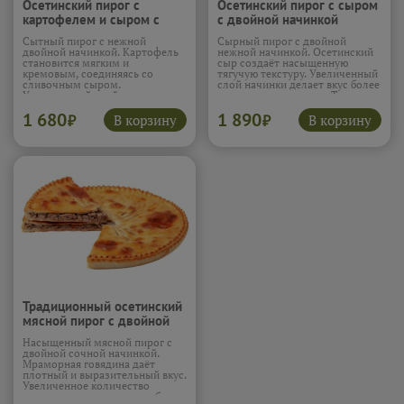
Осетинский пирог с
Осетинский пирог с сыром
картофелем и сыром с
с двойной начинкой
двойной начинкой (1.3кг)
(1.3кг)
Сытный пирог с нежной
Сырный пирог с двойной
двойной начинкой. Картофель
нежной начинкой. Осетинский
становится мягким и
сыр создаёт насыщенную
кремовым, соединяясь со
тягучую текстуру. Увеличенный
сливочным сыром.
слой начинки делает вкус более
Увеличенный слой начинки
мягким и сливочным. Тесто
делает вкус особенно
удерживает сочность внутри.
1 680
1 890
насыщенным и бархатистым.
Пирог получается нежным и
В корзину
В корзину
₽
₽
Сливочное масло добавляет
очень насыщенным.
глубину и мягкость. Пирог
Подробнее...
получается плотным, сочным и
очень уютным.
Подробнее...
Традиционный осетинский
мясной пирог с двойной
начинкой (1.3кг)
Насыщенный мясной пирог с
двойной сочной начинкой.
Мраморная говядина даёт
плотный и выразительный вкус.
Увеличенное количество
начинки делает пирог особенно