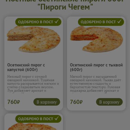
"Пироги Чегем"
Осетинский пирог с
Осетинский пирог с тыквой
капустой (600г)
(600г)
Нежный пирог с сочной
Мягкий пирог с насыщенной
овощной начинкой. Тушёная
овощной начинкой. Тыква даёт
капуста раскрывается мягким и
естественную сладость и
слегка сладковатым вкусом.
бархатистую текстуру. Луковая
Лук добавляет аромат и
поджарка добавляет аромат и
глубину. Начинка получается
лёгкую пикантность. Вкус
сочной и лёгкой. Пирог
получается тёплым и
760
760
простой, но очень уютный.
гармоничным. Пирог лёгкий, но
В корзину
В корзину
₽
₽
Подробнее...
сытный.
Подробнее...