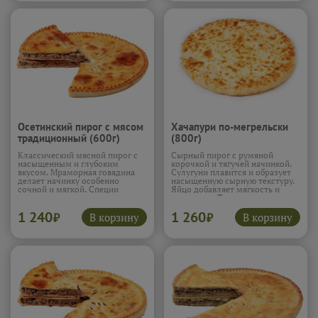
Осетинский пирог с мясом
Хачапури по-мегрельски
традиционный (600г)
(800г)
Классический мясной пирог с
Сырный пирог с румяной
насыщенным и глубоким
корочкой и тягучей начинкой.
вкусом. Мраморная говядина
Сулугуни плавится и образует
делает начинку особенно
насыщенную сырную текстуру.
сочной и мягкой. Специи
Яйцо добавляет мягкость и
раскрываются постепенно,
плотность. Тесто получается
добавляя выразительность и
нежным, а корочка —
1 240
1 260
аромат. Тесто получается
аппетитной. Вкус яркий и
В корзину
В корзину
₽
₽
нежным и румяным, удерживая
сливочный.
Подробнее...
все соки внутри. Вкус плотный,
сытный и по-настоящему
традиционный.
Подробнее...