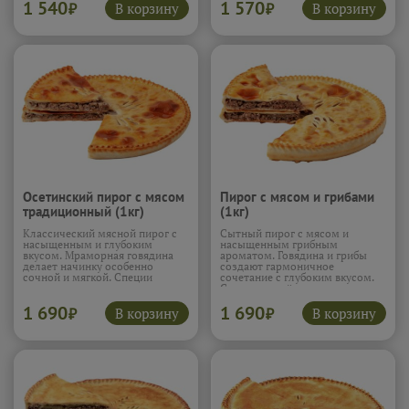
1 540
1 570
получается ярким и
тягучесть и глубину вкуса. Вкус
В корзину
В корзину
₽
₽
аппетитным.
Подробнее...
напоминает классический
жюльен.
Подробнее...
Осетинский пирог с мясом
Пирог с мясом и грибами
традиционный (1кг)
(1кг)
Классический мясной пирог с
Сытный пирог с мясом и
насыщенным и глубоким
насыщенным грибным
вкусом. Мраморная говядина
ароматом. Говядина и грибы
делает начинку особенно
создают гармоничное
сочной и мягкой. Специи
сочетание с глубоким вкусом.
раскрываются постепенно,
Специи подчёркивают мясную
добавляя выразительность и
основу. Начинка получается
1 690
1 690
аромат. Тесто получается
сочной и плотной. Пирог
В корзину
В корзину
₽
₽
нежным и румяным, удерживая
ароматный и очень
все соки внутри. Вкус плотный,
насыщенный.
Подробнее...
сытный и по-настоящему
традиционный.
Подробнее...