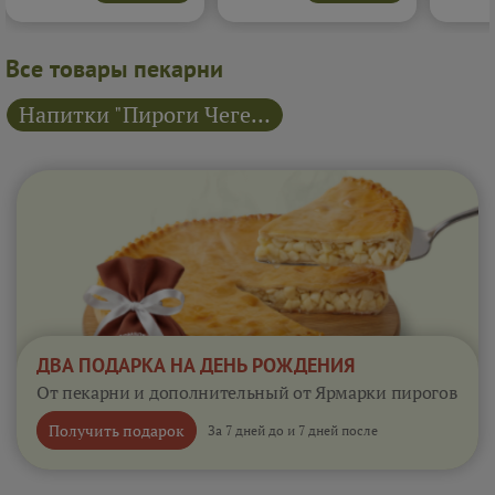
румяным, удерживая все
напоминает классический
бархати
соки внутри. Вкус плотный,
жюльен.
Подробнее...
и очень
сытный и по-настоящему
Подробне
традиционный.
Все товары пекарни
Подробнее...
Напитки "Пироги Чегем"
ДВА ПОДАРКА НА ДЕНЬ РОЖДЕНИЯ
От пекарни и дополнительный от Ярмарки пирогов
Получить подарок
За 7 дней до и 7 дней после