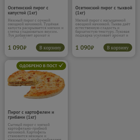
Осетинский пирог с
Осетинский пирог с тыквой
капустой (1кг)
(1кг)
Нежный пирог с сочной
Мягкий пирог с насыщенной
овощной начинкой. Тушёная
овощной начинкой. Тыква даёт
капуста раскрывается мягким и
естественную сладость и
слегка сладковатым вкусом.
бархатистую текстуру. Луковая
Лук добавляет аромат и
поджарка усиливает аромат и
глубину. Начинка получается
делает вкус более глубоким.
сочной и насыщенной. Пирог
Начинка получается сочной и
1 090
1 090
остаётся лёгким и домашним.
нежной. Пирог тёплый и
В корзину
В корзину
₽
₽
Подробнее...
гармоничный.
Подробнее...
Пирог с картофелем и
грибами (1кг)
Сытный пирог с мягкой
картофельно-грибной
начинкой. Картофель
становится нежным и
кремовым, а грибы добавляют