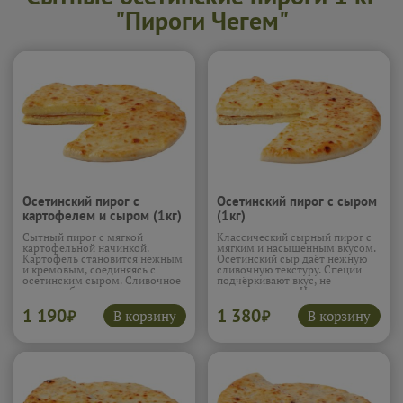
"Пироги Чегем"
Осетинский пирог с
Осетинский пирог с сыром
картофелем и сыром (1кг)
(1кг)
Сытный пирог с мягкой
Классический сырный пирог с
картофельной начинкой.
мягким и насыщенным вкусом.
Картофель становится нежным
Осетинский сыр даёт нежную
и кремовым, соединяясь с
сливочную текстуру. Специи
осетинским сыром. Сливочное
подчёркивают вкус, не
масло добавляет насыщенность
перегружая его. Начинка
и мягкость. Текстура
получается тягучей и
1 190
1 380
получается однородной и
однородной. Пирог простой, но
В корзину
В корзину
₽
₽
бархатистой. Пирог уютный и
очень гармоничный.
очень домашний.
Подробнее...
Подробнее...