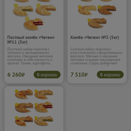
Постный комбо «Чегем»
Комбо «Чегем» №3 (5кг)
№11 (5кг)
Постный набор пирогов с
Сытный набор пирогов с
лёгкими и насыщенными
классическими и фирменными
вкусами. Овощные начинки
вкусами. Мясные и овощные
сочетают в себе мягкость и
начинки создают насыщенное
аромат. Тыква, картофель,
сочетание. Сыры добавляют
зелень и капуста создают
мягкость и тягучесть. Вкус
разнообразие текстур. Вишня
получается разнообразным и
6 260
7 510
добавляет сладкий акцент.
сбалансированным. Отличный
В корзину
В корзину
₽
₽
Набор получается лёгким, но
вариант для плотного застолья.
при этом сытным.
Подробнее...
Подробнее...