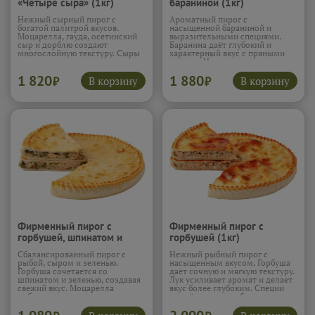
«Четыре сыра» (1кг)
бараниной (1кг)
Нежный сырный пирог с
Ароматный пирог с
богатой палитрой вкусов.
насыщенной бараниной и
Моцарелла, гауда, осетинский
выразительными специями.
сыр и дорблю создают
Баранина даёт глубокий и
многослойную текстуру. Сыры
характерный вкус с пряными
плавятся и соединяются в
нотами. Начинка получается
тягучую начинку. Вкус
сочной и плотной. Тесто мягкое
1 820
1 880
получается сливочным,
и румяное, хорошо удерживает
В корзину
В корзину
₽
₽
насыщенным и ярким. Пирог
аромат. Пирог выходит сытным
мягкий и очень выразительный.
и ярким.
Подробнее...
Подробнее...
Фирменный пирог с
Фирменный пирог с
горбушей, шпинатом и
горбушей (1кг)
сыром (1кг)
Сбалансированный пирог с
Нежный рыбный пирог с
рыбой, сыром и зеленью.
насыщенным вкусом. Горбуша
Горбуша сочетается со
даёт сочную и мягкую текстуру.
шпинатом и зеленью, создавая
Лук усиливает аромат и делает
свежий вкус. Моцарелла
вкус более глубоким. Специи
добавляет мягкость и тягучесть.
подчёркивают рыбу, не
Начинка получается сочной и
перебивая её. Пирог получается
ароматной. Пирог лёгкий, но
лёгким и сытным.
Подробнее...