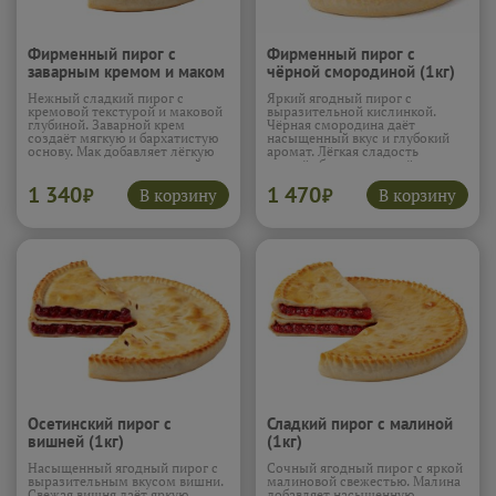
Фирменный пирог с
Фирменный пирог с
заварным кремом и маком
чёрной смородиной (1кг)
(1кг)
Нежный сладкий пирог с
Яркий ягодный пирог с
кремовой текстурой и маковой
выразительной кислинкой.
глубиной. Заварной крем
Чёрная смородина даёт
создаёт мягкую и бархатистую
насыщенный вкус и глубокий
основу. Мак добавляет лёгкую
аромат. Лёгкая сладость
зернистость и насыщенный
создаёт баланс и подчёркивает
вкус. Ваниль усиливает аромат
ягоды. Начинка получается
1 340
1 470
и делает начинку более тёплой.
сочной и насыщенной. Пирог
В корзину
В корзину
₽
₽
Пирог получается нежным,
бодрящий и очень аппетитный.
насыщенным и очень уютным.
Подробнее...
Подробнее...
Осетинский пирог с
Сладкий пирог с малиной
вишней (1кг)
(1кг)
Насыщенный ягодный пирог с
Сочный ягодный пирог с яркой
выразительным вкусом вишни.
малиновой свежестью. Малина
Свежая вишня даёт яркую
добавляет насыщенную