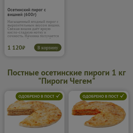
Осетинский пирог с
вишней (600г)
Насыщенный ягодный пирог с
выразительным вкусом вишни.
Свежая вишня даёт яркую
кисло-сладкую нотку и
сочность. Начинка получается
насыщенной и ароматной.
Лёгкая сладость смягчает вкус.
1 120
Пирог получается ярким и
В корзину
₽
аппетитным.
Подробнее...
Постные осетинские пироги 1 кг
"Пироги Чегем"