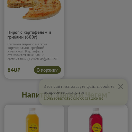
Пирог с картофелем и
грибами (600г)
Сытный пирог с мягкой
картофельно-грибной
начинкой. Картофель
становится нежным и
кремовым, а грибы добавляют
насыщенный аромат. Луковая
поджарка усиливает вкус и
840
делает начинку более сочной.
В корзину
₽
Тесто удерживает все соки
внутри. Пирог получается
×
тёплым и домашним.
Подробнее...
Этот сайт использует файлы cookies,
Напитки "Пироги Чегем"
подробнее смотрите
Пользовательское соглашение