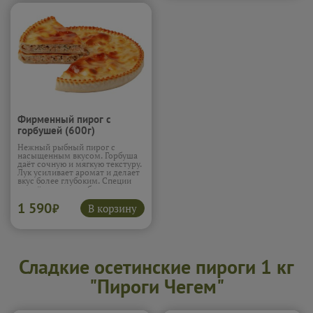
Фирменный пирог с
горбушей (600г)
Нежный рыбный пирог с
насыщенным вкусом. Горбуша
даёт сочную и мягкую текстуру.
Лук усиливает аромат и делает
вкус более глубоким. Специи
подчёркивают рыбу, не
перебивая её. Пирог получается
1 590
лёгким и сытным
В корзину
₽
одновременно.
Подробнее...
Сладкие осетинские пироги 1 кг
"Пироги Чегем"