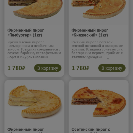
Фирменный пирог
Фирменный пирог
«Гамбургер» (1кг)
«Княжеский» (1кг)
Яркий мясной пирог с
Сытный пирог с богатой
насыщенным и необычным
мясной начинкой и овощными
вкусом. Говядина соединяется с
нотами. Говядина сочетается с
соусом барбекю, картофельным
болгарским перцем, грибами и
пюре и маринованными
зеленью, создавая
огурцами. Моцарелла
многослойный вкус. Лук
добавляет мягкость и тягучесть.
добавляет сочность и лёгкую
1 780
1 780
Лук и укроп усиливают аромат
сладость. Начинка получается
В корзину
В корзину
₽
₽
и делают вкус живым. Начинка
ароматной и насыщенной.
получается сочной,
Пирог выходит плотным, ярким
насыщенной и с интересными
и очень аппетитным.
акцентами.
Подробнее...
Подробнее...
Фирменный пирог
Осетинский пирог с