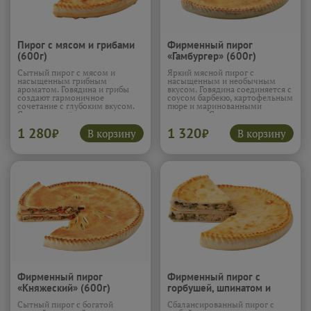
Пирог с мясом и грибами
Фирменный пирог
(600г)
«Гамбургер» (600г)
Сытный пирог с мясом и
Яркий мясной пирог с
насыщенным грибным
насыщенным и необычным
ароматом. Говядина и грибы
вкусом. Говядина соединяется с
создают гармоничное
соусом барбекю, картофельным
сочетание с глубоким вкусом.
пюре и маринованными
Специи подчёркивают мясную
огурцами. Сыр моцарелла
основу. Начинка получается
добавляет мягкость и тягучесть.
1 280
1 320
сочной и плотной. Пирог
Укроп и лук усиливают аромат
В корзину
В корзину
₽
₽
ароматный и очень
и делают вкус живым. Начинка
насыщенный.
Подробнее...
получается сочной и
насыщенной, с интересными
акцентами.
Подробнее...
Фирменный пирог
Фирменный пирог с
«Княжеский» (600г)
горбушей, шпинатом и
сыром (600г)
Сытный пирог с богатой
Сбалансированный пирог с