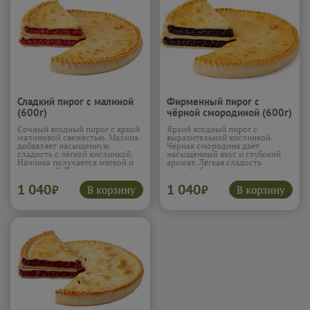
Сладкий пирог с малиной
Фирменный пирог с
(600г)
чёрной смородиной (600г)
Сочный ягодный пирог с яркой
Яркий ягодный пирог с
малиновой свежестью. Малина
выразительной кислинкой.
добавляет насыщенную
Чёрная смородина даёт
сладость с лёгкой кислинкой.
насыщенный вкус и глубокий
Начинка получается мягкой и
аромат. Лёгкая сладость
ароматной. Тесто удерживает
создаёт баланс и подчёркивает
соки и остаётся нежным. Пирог
ягоды. Начинка получается
1 040
1 040
лёгкий и очень сочный.
сочной и насыщенной. Пирог
В корзину
В корзину
₽
₽
Подробнее...
бодрящий и очень аппетитный.
Подробнее...