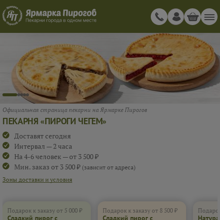
Официальная страница пекарни на Ярмарке Пирогов
ПЕКАРНЯ «ПИРОГИ ЧЕГЕМ»
Доставят сегодня
Интервал — 2 часа
На 4-6 человек — от 3 500 ₽
Мин. заказ от 3 500 ₽
(зависит от адреса)
Зоны доставки и условия
Подарок к заказу от 5 000 ₽
Подарок к заказу от 8 500 ₽
Подарок
Сладкий пирог с
Сладкий пирог с
Натура