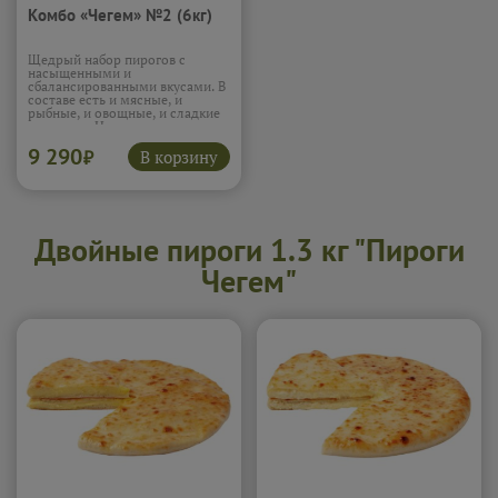
Комбо «Чегем» №2 (6кг)
Щедрый набор пирогов с
насыщенными и
сбалансированными вкусами. В
составе есть и мясные, и
рыбные, и овощные, и сладкие
варианты. Начинки сочные,
ароматные и разнообразные по
9 290
текстуре. Такой набор идеально
В корзину
₽
подойдёт для большой
компании. Каждый найдёт вкус
по своему настроению.
Подробнее...
Двойные пироги 1.3 кг "Пироги
Чегем"