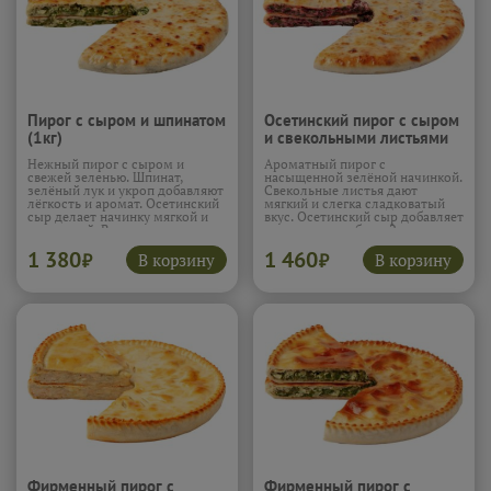
Пирог с сыром и шпинатом
Осетинский пирог с сыром
(1кг)
и свекольными листьями
(1кг)
Нежный пирог с сыром и
Ароматный пирог с
свежей зеленью. Шпинат,
насыщенной зелёной начинкой.
зелёный лук и укроп добавляют
Свекольные листья дают
лёгкость и аромат. Осетинский
мягкий и слегка сладковатый
сыр делает начинку мягкой и
вкус. Осетинский сыр добавляет
сливочной. Вкус получается
сливочную глубину. Зелень
свежим и сбалансированным.
усиливает аромат и свежесть.
1 380
1 460
Пирог лёгкий, но сытный.
Начинка получается сочной и
В корзину
В корзину
₽
₽
Подробнее...
гармоничной.
Подробнее...
Фирменный пирог с
Фирменный пирог с