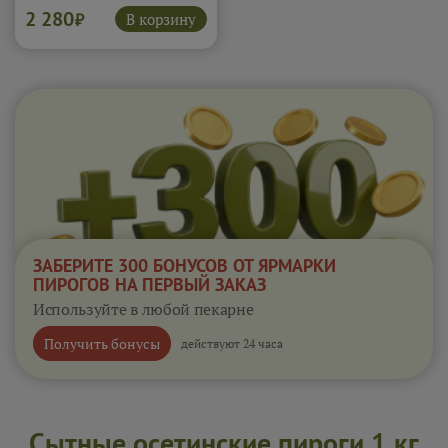
сочным. Специи подчёркивают
2 280
мясной аромат. Каждый кусок
В корзину
₽
получается сытным и
насыщенным.
Подробнее...
ЗАБЕРИТЕ 300 БОНУСОВ ОТ ЯРМАРКИ
ПИРОГОВ НА ПЕРВЫЙ ЗАКАЗ
Используйте в любой пекарне
Получить бонусы
действуют 24 часа
Сытные осетинские пироги 1 кг