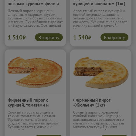
нежным куриным филе и
курицей и шпинатом (1кг)
сыром (1кг)
Нежный пирог с курицей и
Ароматный пирог с курицей и
сливочным сырным вкусом.
свежей зеленью. Шпинат и
Куриное филе остаётся сочным
зелень добавляют лёгкость и
и мягким. Лук добавляет аромат
свежесть. Куриное филе делает
и лёгкую сладость. Осетинский
начинку мягкой и сочной.
сыр делает начинку тягучей и
Осетинский сыр объединяет
насыщенной. Пирог получается
вкусы в гармоничное
1 510
1 540
лёгким и сбалансированным.
сочетание. Пирог получается
В корзину
В корзину
₽
₽
Подробнее...
насыщенным и
сбалансированным.
Подробнее...
Фирменный пирог с
Фирменный пирог
курицей, томатами и
«Жюльен» (1кг)
базиликом (1кг)
Сочный пирог с курицей и
Сочный пирог с кремовой
яркими томатными нотами.
грибной начинкой. Курица и
Тёртые томаты и базилик
шампиньоны соединяются со
создают насыщенный аромат.
сливками и сырами, создавая
Курица остаётся мягкой и
мягкую текстуру. Начинка
сочной. Лук и специи
получается нежной и
добавляют глубину вкуса. Пирог
ароматной. Сыр добавляет