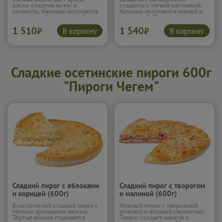
кисло-сладкую нотку и
сладость с лёгкой кислинкой.
сочность. Начинка получается
Начинка получается мягкой и
насыщенной и ароматной.
ароматной. Тесто удерживает
Лёгкая сладость смягчает вкус.
соки и остаётся нежным. Пирог
1 510
1 540
Пирог получается ярким и
лёгкий и очень сочный.
В корзину
В корзину
₽
₽
аппетитным.
Подробнее...
Подробнее...
Сладкие осетинские пироги 600г
"Пироги Чегем"
Сладкий пирог с яблоками
Сладкий пирог с творогом
и корицей (600г)
и малиной (600г)
Классический сладкий пирог с
Нежный пирог с творожной
тёплым домашним вкусом.
основой и ягодной свежестью.
Тёртые яблоки становятся
Творог создаёт мягкую и