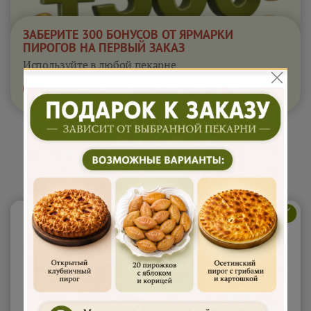
ЗАБЕРИТЕ 300 БОНУСОВ ОТ ЯРМАРКИ
ПИРОГОВ НА ПЕРВЫЙ ЗАКАЗ
Используйте в любой пекарне
Получить бонусы
действуют 24 часа
Полбяные сладкие 1.6кг
"Николай-Каравай"