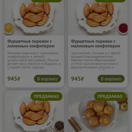
Фуршетные пирожки с
Фуршетные пирожки с
лимонным конфитюром
малиновым конфитюром
450 г (10шт)
450 г (10шт)
Нежные пирожки с лимонным
Ароматные, сочные и с яркой
конфитюром и лёгкой
ягодной насыщенностью.
цитрусовой кислинкой. Лимон
Мягкое тесто обволакивает
делает вкус свежим и бодрым, а
густую малиновую начинку с
сладкое тесто хорошо
выразительным вкусом и
балансирует яркие цитрусовые
лёгкой кислинкой. Ягоды дают
нотки. Начинка остаётся
насыщенность и аромат,
945
945
сочной, с приятным кисло-
который чувствуется с первого
В корзину
В корзину
₽
₽
сладким вкусом.
Подробнее...
укуса. Текстура получается
сочной, нежной и очень
домашней.
Подробнее...