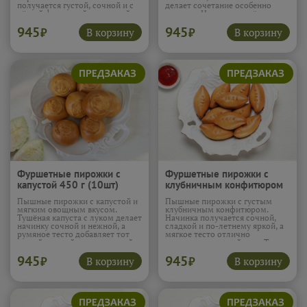
получается густой, сочной и с
делает сочетание особенно
лёгкой фруктовой кислинкой.
уютным. Начинка остаётся
Особенно хорошо сочетаются с
насыщенной и очень ягодной.
945
945
чаем или кофе на неспешном
Подробнее...
В корзину
В корзину
₽
₽
завтраке.
Подробнее...
Фуршетные пирожки с
Фуршетные пирожки с
капустой 450 г (10шт)
клубничным конфитюром
450 г (10шт)
Пышные пирожки с капустой и
Пышные пирожки с густым
мягким овощным вкусом.
клубничным конфитюром.
Тушёная капуста с луком делает
Начинка получается сочной,
начинку сочной и нежной, а
сладкой и по-летнему яркой, а
румяное тесто добавляет тот
мягкое тесто отлично
самый уютный вкус знакомой
дополняет ягодный вкус. Такие
выпечки. Отличный вариант
пирожки легко становятся
945
945
для перекуса или чаепития.
любимыми с первого кусочка.
В корзину
В корзину
₽
₽
Подробнее...
Подробнее...