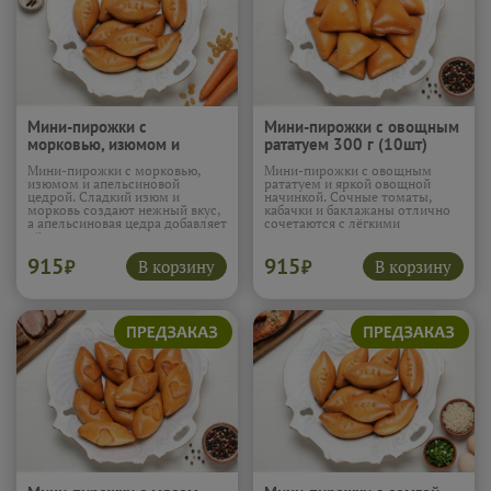
Мини-пирожки с
Мини-пирожки с овощным
морковью, изюмом и
рататуем 300 г (10шт)
апельсиновой цедрой 300
Мини-пирожки с морковью,
Мини-пирожки с овощным
г (10шт)
изюмом и апельсиновой
рататуем и яркой овощной
цедрой. Сладкий изюм и
начинкой. Сочные томаты,
морковь создают нежный вкус,
кабачки и баклажаны отлично
а апельсиновая цедра добавляет
сочетаются с лёгкими
лёгкую цитрусовую свежесть.
чесночными нотками и мягким
Начинка получается яркой,
тестом. Вкус получается
915
915
мягкой и совсем не обычной.
насыщенным, свежим и очень
В корзину
В корзину
₽
₽
Подробнее...
аппетитным.
Подробнее...