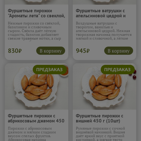
Фуршетные пирожки
Фуршетные ватрушки с
"Ароматы лета" со свеклой,
апельсиновой цедрой и
базиликом и сыром 450 г
ванилью 450 г (10шт)
Нежные пирожки со свёклой,
Воздушные ватрушки с
(10шт)
базиликом и сливочным
творогом, ванилью и
сыром. Свёкла даёт лёгкую
апельсиновой цедрой. Нежная
сладость, базилик добавляет
творожная начинка получается
свежие травяные нотки, а сыр
мягкой и сливочной, а лёгкие
делает вкус более мягким и
цитрусовые нотки делают вкус
насыщенным. Очень красивое и
более свежим и интересным.
830
945
необычное сочетание.
Хочется взять к ним большую
В корзину
В корзину
₽
₽
Подробнее...
кружку чая и никуда не
спешить.
Подробнее...
Фуршетные пирожки с
Фуршетные пирожки с
абрикосовым джемом 450
вишней 450 г (10шт)
г (10шт)
Пирожки с абрикосовым
Румяные пирожки с сочной
джемом и мягким сладким
вишнёвой начинкой. Вишня
вкусом спелых фруктов.
даёт яркий вкус с приятной
Абрикосовая начинка
кислинкой, а мягкое тесто