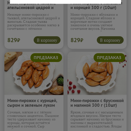
Мини-пирожки с тыквой,
Мини-пирожки с яблоками
апельсиновой цедрой и
и корицей 300 г (10шт)
ванилью 300 г (10шт)
Нежные мини-пирожки с
Мини-пирожки с яблоками и
тыквой, апельсиновой цедрой и
корицей. Сладкие яблоки и
ванилью. Сладкая тыква
коричные нотки создают
раскрывается особенно мягко в
знакомое и очень уютное
сочетании с лёгкими
сочетание вкусов. Начинка
цитрусовыми нотками и
получается сочной, а тесто —
нежной ванилью. Начинка
мягким и румяным.
829
829
получается уютной, солнечной
Подробнее...
В корзину
В корзину
₽
₽
и очень приятной к чаю.
Подробнее...
Мини-пирожки с курицей,
Мини-пирожки с брусникой
сыром и зеленым луком
и малиной 300 г (10шт)
300 г (10шт)
Сочные, мягкие и с лёгким
Яркие, сочные и с насыщенным
сливочным акцентом. Пышное
ягодным вкусом. Мягкое тесто
тесто удерживает начинку из
скрывает начинку из брусники и
курицы, которая остаётся
малины с выразительной
нежной и сочной. Сыр
кислинкой и сладостью. Ягоды
добавляет мягкую тягучесть, а
дают насыщенность и сочность,