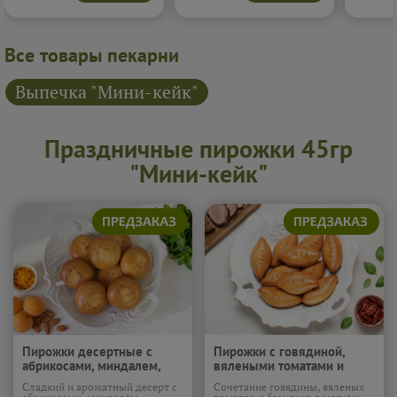
Подробнее...
домашн
Все товары пекарни
Выпечка "Мини-кейк"
Праздничные пирожки 45гр
"Мини-кейк"
Пирожки десертные с
Пирожки с говядиной,
абрикосами, миндалем,
вялеными томатами и
апельсиновой цедрой и
базиликом (450г)
Сладкий и ароматный десерт с
Сочетание говядины, вяленых
мятой (450г)