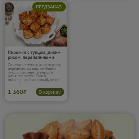
необычным и ярким.
Подробнее...
Пирожки с тунцом, диким
рисом, перепелиными
яйцами, зеленым луком и
Сочетание тунца, дикого риса,
лимонным перцем (450г)
перепелиных яиц, зелёного
лука и лимонного перца в
румяном тесте. Тунец
насыщенный и сочный, дикий
рис даёт текстуру, а
перепелиные яйца добавляют
1 360
нежность. Лимонный перец и
В корзину
₽
зелёный лук придают яркую
свежую нотку и необычный
вкус.
Подробнее...