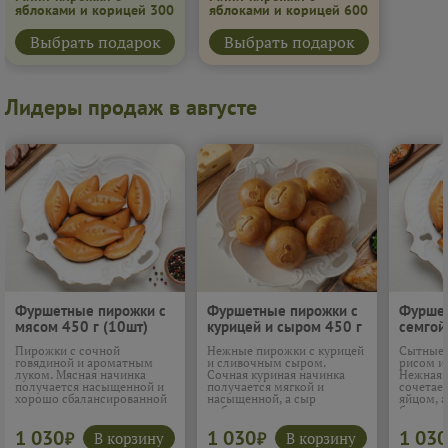
яблоками и корицей 300
яблоками и корицей 600
г
(10 шт)
г
(10 шт)
Выбрать подарок
Выбрать подарок
Лидеры продаж в августе
Фуршетные пирожки с
Фуршетные пирожки с
Фуршет
мясом 450 г (10шт)
курицей и сыром 450 г
семгой
(10шт)
зелень
Пирожки с сочной
Нежные пирожки с курицей
Сытные 
говядиной и ароматным
и сливочным сыром.
рисом и
луком. Мясная начинка
Сочная куриная начинка
Нежная 
получается насыщенной и
получается мягкой и
сочетает
хорошо сбалансированной
насыщенной, а сыр
яйцом, а
по вкусу, а мягкое тесто
добавляет приятную
более с
делает её ещё аппетитнее.
сливочность. Вкус
сбаланс
1 030
1 030
1 030
Отличный вариант для
знакомый, сытный и очень
Начинка
В корзину
В корзину
₽
₽
сытного перекуса.
уютный.
Подробнее...
и по-на