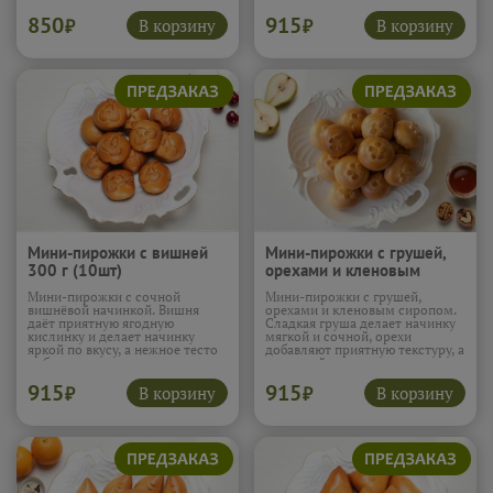
зелёный лук - свежесть. Вкус
делая вкус живым. Пирожки
850
915
получается сбалансированным
получаются ароматными и
В корзину
В корзину
₽
₽
и очень приятным.
Подробнее...
очень аппетитными.
Подробнее...
Мини-пирожки с вишней
Мини-пирожки с грушей,
300 г (10шт)
орехами и кленовым
сиропом 300 г (10шт)
Мини-пирожки с сочной
Мини-пирожки с грушей,
вишнёвой начинкой. Вишня
орехами и кленовым сиропом.
даёт приятную ягодную
Сладкая груша делает начинку
кислинку и делает начинку
мягкой и сочной, орехи
яркой по вкусу, а нежное тесто
добавляют приятную текстуру, а
добавляет мягкость и уют.
кленовый сироп раскрывается
Отличный вариант к чаю или
лёгкими карамельными
915
915
кофе.
Подробнее...
нотками. Очень уютное
В корзину
В корзину
₽
₽
сочетание для неспешного
чаепития.
Подробнее...