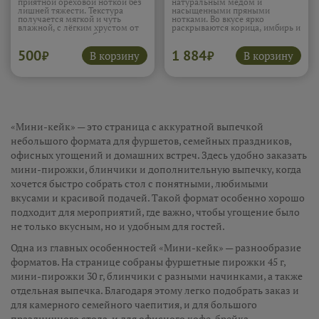
приятной ореховой ноткой без
натуральным мёдом и
лишней тяжести. Текстура
насыщенными пряными
получается мягкой и чуть
нотками. Во вкусе ярко
влажной, с лёгким хрустом от
раскрываются корица, имбирь и
семян, которые добавляют
гвоздика, а мягкое тесто делает
насыщенность и интерес.
пряники особенно уютными.
500
1 884
Миндальная мука даёт нежный
Отличный вариант к чаю,
В корзину
В корзину
₽
₽
вкус, а псиллиум делает
подарку или зимнему
булочки воздушными и
настроению.
Подробнее...
упругими. Это вариант,
который дарит ощущение
сытости и лёгкости
одновременно.
Подробнее...
«Мини-кейк» — это страница с аккуратной выпечкой
небольшого формата для фуршетов, семейных праздников,
офисных угощений и домашних встреч. Здесь удобно заказать
мини-пирожки, блинчики и дополнительную выпечку, когда
хочется быстро собрать стол с понятными, любимыми
вкусами и красивой подачей. Такой формат особенно хорошо
подходит для мероприятий, где важно, чтобы угощение было
не только вкусным, но и удобным для гостей.
Одна из главных особенностей «Мини-кейк» — разнообразие
форматов. На странице собраны фуршетные пирожки 45 г,
мини-пирожки 30 г, блинчики с разными начинками, а также
отдельная выпечка. Благодаря этому легко подобрать заказ и
для камерного семейного чаепития, и для большого
праздничного стола, и для офисного кофе-брейка.