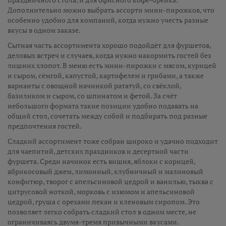
Дополнительно можно выбрать ассорти мини-пирожков, что
особенно удобно для компаний, когда нужно учесть разные
вкусы в одном заказе.
Сытная часть ассортимента хорошо подойдёт для фуршетов,
деловых встреч и случаев, когда нужно накормить гостей без
лишних хлопот. В меню есть мини-пирожки с мясом, курицей
и сыром, сёмгой, капустой, картофелем и грибами, а также
варианты с овощной начинкой рататуй, со свёклой,
базиликом и сыром, со шпинатом и фетой. За счёт
небольшого формата такие позиции удобно подавать на
общий стол, сочетать между собой и подбирать под разные
предпочтения гостей.
Сладкий ассортимент тоже собран широко и удачно подходит
для чаепитий, детских праздников и десертной части
фуршета. Среди начинок есть вишня, яблоки с корицей,
абрикосовый джем, лимонный, клубничный и малиновый
конфитюр, творог с апельсиновой цедрой и ванилью, тыква с
цитрусовой ноткой, морковь с изюмом и апельсиновой
цедрой, груша с орехами пекан и кленовым сиропом. Это
позволяет легко собрать сладкий стол в одном месте, не
ограничиваясь двумя-тремя привычными вкусами.