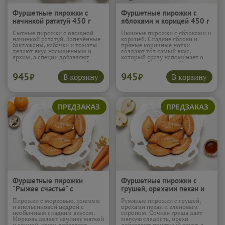
Фуршетные пирожки с
Фуршетные пирожки с
начинкой рататуй 450 г
яблоками и корицей 450 г
(10шт)
(10шт)
Сытные пирожки с овощной
Пышные пирожки с яблоками и
начинкой рататуй. Запечённые
корицей. Сладкие яблоки и
баклажаны, кабачки и томаты
пряные коричные нотки
делают вкус насыщенным и
создают тот самый вкус,
ярким, а специи добавляют
который сразу напоминает о
лёгкую пряность. Хороший
домашней выпечке. Мягкое
вариант для тех, кто любит
тесто отлично дополняет
945
945
овощную выпечку без скучных
сочную начинку.
Подробнее...
В корзину
В корзину
₽
₽
сочетаний.
Подробнее...
Фуршетные пирожки
Фуршетные пирожки с
"Рыжее счастье" с
грушей, орехами пекан и
морковью, изюмом и
кленовым сиропом 450 г
Пирожки с морковью, изюмом
Румяные пирожки с грушей,
цедрой апельсина 450 г
(10шт)
и апельсиновой цедрой с
орехами пекан и кленовым
(10шт)
необычным сладким вкусом.
сиропом. Сочная груша даёт
Морковь делает начинку мягкой
мягкую сладость, орехи
и сочной, изюм добавляет
добавляют приятный хруст, а