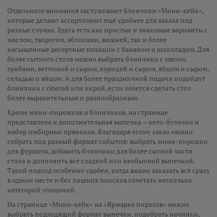
Отдельного внимания заслуживают блинчики «Мини-кейк»,
которые делают ассортимент ещё удобнее для заказа под
разные случаи. Здесь есть как простые и знакомые варианты с
маслом, творогом, яблоками, вишней, так и более
насыщенные десертные позиции с бананом и шоколадом. Для
более сытного стола можно выбрать блинчики с мясом,
грибами, ветчиной и сыром, курицей и сыром, яйцом и сыром,
сельдью и яйцом. А для более праздничной подачи подойдут
блинчики с сёмгой или икрой, если хочется сделать стол
более выразительным и разнообразным.
Кроме мини-пирожков и блинчиков, на странице
представлена и дополнительная выпечка — кето-булочки и
набор имбирных пряников. Благодаря этому заказ можно
собрать под разный формат события: выбрать мини-пирожки
для фуршета, добавить блинчики для более сытной части
стола и дополнить всё сладкой или необычной выпечкой.
Такой подход особенно удобен, когда важно заказать всё сразу
в одном месте и без лишних поисков сочетать несколько
категорий угощений.
На странице «Мини-кейк» на «Ярмарке пирогов» можно
выбрать подходящий формат выпечки, подобрать начинки,