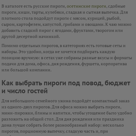
В каталоге есть русские пироги,
осетинские пироги
, сдобные
пироги, киши, тарты, кулебяки, сладкая и сытная выпечка. Для
плотного стола подойдут пироги с мясом, курицей, рыбой,
сыром, картофелем, капустой, грибами и овощами. К чаю можно
добавить сладкий пирог с ягодами, фруктами, творогом или
другой десертной начинкой.
Помимо отдельных пирогов, в категориях есть готовые сеты и
наборы. Это удобно, когда не хочется подбирать каждую
позицию вручную: в сетах уже собраны разные вкусы и форматы
подачи для дома, офиса, дня рождения, фуршета, корпоратива
или большой компании.
Как выбрать пироги под повод, бюджет
и число гостей
Для небольшого семейного ужина подойдёт компактный заказ
из одного-двух пирогов. Для офиса можно выбрать пироги,
мини-пирожки, блины и напитки, чтобы угощение было удобно
разложить на общий стол. Для дня рождения или праздника
дома лучше собрать более разнообразный набор: несколько
пирогов, порционную выпечку, сладкую часть и, при