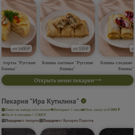
от 1600 ₽
от 350 ₽
о
 торты "Русские
Блины сытные "Русские
Блины сладкие 
блины"
блины"
блины"
Открыть меню пекарни
Пекарня "Ира Кутилина"
Заказ на завтра или позже
Интервал 1 часа
Мин. заказ от
5 000 ₽
На 4–6 человек ≈ 5 000 ₽
Подарок
от пекарни
Подарок
от Ярмарки Пирогов