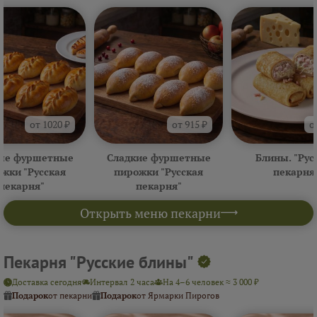
от 1020 ₽
от 915 ₽
о
ые фуршетные
Сладкие фуршетные
Блины. "Рус
жки "Русская
пирожки "Русская
пекарня
пекарня"
пекарня"
Открыть меню пекарни
Пекарня "Русские блины"
Доставка сегодня
Интервал 2 часа
На 4–6 человек ≈ 3 000 ₽
Подарок
от пекарни
Подарок
от Ярмарки Пирогов