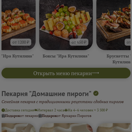
от 1200 ₽
от 650 ₽
от
 "Ира Кутилина"
Боксы "Ира Кутилина"
Брускетты 
Кутилина
Открыть меню пекарни
Пекарня "Домашние пироги"
Семейная пекарня с традиционными рецептами сдобных пирогов
Доставка сегодня
Интервал 2 часа
На 4–6 человек ≈ 3 500 ₽
Подарок
от пекарни
Подарок
от Ярмарки Пирогов