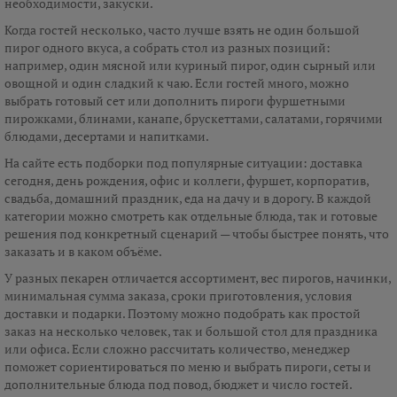
необходимости, закуски.
Когда гостей несколько, часто лучше взять не один большой
пирог одного вкуса, а собрать стол из разных позиций:
например, один мясной или куриный пирог, один сырный или
овощной и один сладкий к чаю. Если гостей много, можно
выбрать готовый сет или дополнить пироги фуршетными
пирожками, блинами, канапе, брускеттами, салатами, горячими
блюдами, десертами и напитками.
На сайте есть подборки под популярные ситуации: доставка
сегодня, день рождения, офис и коллеги, фуршет, корпоратив,
свадьба, домашний праздник, еда на дачу и в дорогу. В каждой
категории можно смотреть как отдельные блюда, так и готовые
решения под конкретный сценарий — чтобы быстрее понять, что
заказать и в каком объёме.
У разных пекарен отличается ассортимент, вес пирогов, начинки,
минимальная сумма заказа, сроки приготовления, условия
доставки и подарки. Поэтому можно подобрать как простой
заказ на несколько человек, так и большой стол для праздника
или офиса. Если сложно рассчитать количество, менеджер
поможет сориентироваться по меню и выбрать пироги, сеты и
дополнительные блюда под повод, бюджет и число гостей.