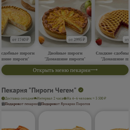
от 1740 ₽
от 2995 ₽
от
 сдобные пироги
Двойные пироги
Сладкие сдобны
ашние пироги"
"Домашние пироги"
"Домашние пи
Открыть меню пекарни
Пекарня "Пироги Чегем"
Доставка сегодня
Интервал 2 часа
На 4–6 человек ≈ 3 500 ₽
Подарок
от пекарни
Подарок
от Ярмарки Пирогов