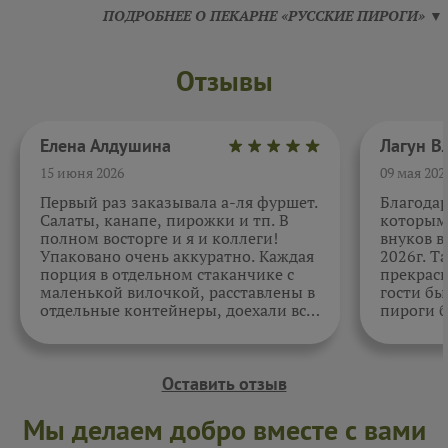
ПОДРОБНЕЕ О ПЕКАРНЕ «РУССКИЕ ПИРОГИ» ▼
Отзывы
Елена Алдушина
15 июня 2026
09 мая 202
Первый раз заказывала а-ля фуршет.
Благода
Салаты, канапе, пирожки и тп. В
которыми
полном восторге и я и коллеги!
внуков в
Упаковано очень аккуратно. Каждая
2026г. Т
порция в отдельном стаканчике с
прекрасн
маленькой вилочкой, расставлены в
гости бы
отдельные контейнеры, доехали все
пироги б
в целости и сохранности. Отдельно
очень вк
спасибо за внимательность к датам.
Как всегда, приятно. Жаль, фото не
прикрепить.
Оставить отзыв
Мы делаем добро вместе с вами