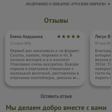
ПОДРОБНЕЕ О ПЕКАРНЕ «РУССКИЕ ПИРОГИ» ▼
Отзывы
Елена Алдушина
15 июня 2026
09 мая 202
Первый раз заказывала а-ля фуршет.
Благода
Салаты, канапе, пирожки и тп. В
которыми
полном восторге и я и коллеги!
внуков в
Упаковано очень аккуратно. Каждая
2026г. Т
порция в отдельном стаканчике с
прекрасн
маленькой вилочкой, расставлены в
гости бы
отдельные контейнеры, доехали все
пироги б
в целости и сохранности. Отдельно
очень вк
спасибо за внимательность к датам.
Как всегда, приятно. Жаль, фото не
прикрепить.
Оставить отзыв
Мы делаем добро вместе с вами