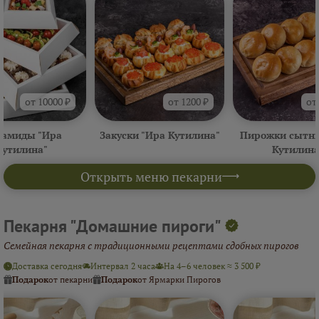
от 10000 ₽
от 1200 ₽
от
амиды "Ира
Закуски "Ира Кутилина"
Пирожки сытны
Кутилина"
Кутилина
Открыть меню пекарни
Пекарня "Домашние пироги"
Семейная пекарня с традиционными рецептами сдобных пирогов
Доставка сегодня
Интервал 2 часа
На 4–6 человек ≈ 3 500 ₽
Подарок
от пекарни
Подарок
от Ярмарки Пирогов