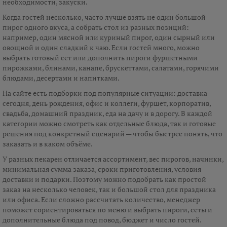
необходимости, закуски.
Когда гостей несколько, часто лучше взять не один большой
пирог одного вкуса, а собрать стол из разных позиций:
например, один мясной или куриный пирог, один сырный или
овощной и один сладкий к чаю. Если гостей много, можно
выбрать готовый сет или дополнить пироги фуршетными
пирожками, блинами, канапе, брускеттами, салатами, горячими
блюдами, десертами и напитками.
На сайте есть подборки под популярные ситуации: доставка
сегодня, день рождения, офис и коллеги, фуршет, корпоратив,
свадьба, домашний праздник, еда на дачу и в дорогу. В каждой
категории можно смотреть как отдельные блюда, так и готовые
решения под конкретный сценарий — чтобы быстрее понять, что
заказать и в каком объёме.
У разных пекарен отличается ассортимент, вес пирогов, начинки,
минимальная сумма заказа, сроки приготовления, условия
доставки и подарки. Поэтому можно подобрать как простой
заказ на несколько человек, так и большой стол для праздника
или офиса. Если сложно рассчитать количество, менеджер
поможет сориентироваться по меню и выбрать пироги, сеты и
дополнительные блюда под повод, бюджет и число гостей.