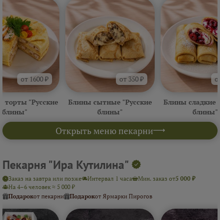
от 1600 ₽
от 350 ₽
о
 торты "Русские
Блины сытные "Русские
Блины сладкие 
блины"
блины"
блины"
Открыть меню пекарни
Пекарня "Ира Кутилина"
Заказ на завтра или позже
Интервал 1 часа
Мин. заказ от
5 000 ₽
На 4–6 человек ≈ 5 000 ₽
Подарок
от пекарни
Подарок
от Ярмарки Пирогов