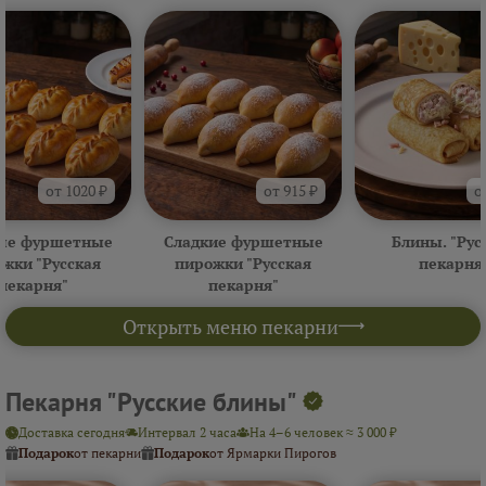
от 1020 ₽
от 915 ₽
о
ые фуршетные
Сладкие фуршетные
Блины. "Рус
жки "Русская
пирожки "Русская
пекарня
пекарня"
пекарня"
Открыть меню пекарни
Пекарня "Русские блины"
Доставка сегодня
Интервал 2 часа
На 4–6 человек ≈ 3 000 ₽
Подарок
от пекарни
Подарок
от Ярмарки Пирогов