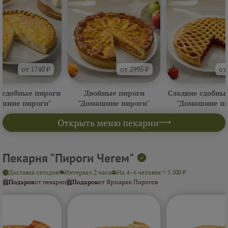
от 1740 ₽
от 2995 ₽
от
 сдобные пироги
Двойные пироги
Сладкие сдобны
ашние пироги"
"Домашние пироги"
"Домашние пи
Открыть меню пекарни
Пекарня "Пироги Чегем"
Доставка сегодня
Интервал 2 часа
На 4–6 человек ≈ 3 500 ₽
Подарок
от пекарни
Подарок
от Ярмарки Пирогов