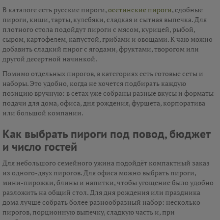
В каталоге есть русские пироги,
осетинские пироги
, сдобные
пироги, киши, тарты, кулебяки, сладкая и сытная выпечка. Для
плотного стола подойдут пироги с мясом, курицей, рыбой,
сыром, картофелем, капустой, грибами и овощами. К чаю можно
добавить сладкий пирог с ягодами, фруктами, творогом или
другой десертной начинкой.
Помимо отдельных пирогов, в категориях есть готовые сеты и
наборы. Это удобно, когда не хочется подбирать каждую
позицию вручную: в сетах уже собраны разные вкусы и форматы
подачи для дома, офиса, дня рождения, фуршета, корпоратива
или большой компании.
Как выбрать пироги под повод, бюджет
и число гостей
Для небольшого семейного ужина подойдёт компактный заказ
из одного-двух пирогов. Для офиса можно выбрать пироги,
мини-пирожки, блины и напитки, чтобы угощение было удобно
разложить на общий стол. Для дня рождения или праздника
дома лучше собрать более разнообразный набор: несколько
пирогов, порционную выпечку, сладкую часть и, при