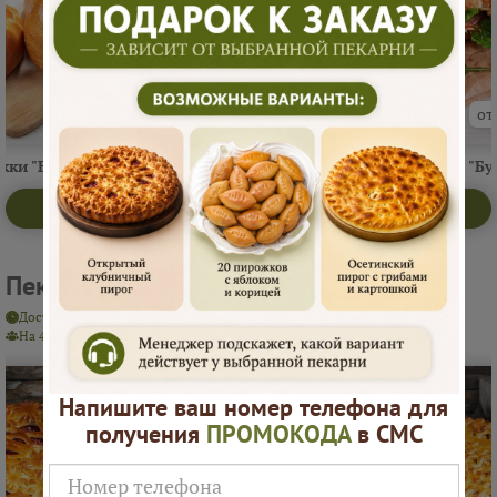
от 900 ₽
от 1600 ₽
от
жки "Буфетоф"
Пироги "Буфетоф"
Круассаны "Бу
Открыть меню пекарни
Пекарня "Русские Пироги"
Доставка сегодня
Интервал 2 часа
Мин. заказ от
15 000 ₽
На 4–6 человек ≈ 5 200 ₽
Напишите ваш номер телефона для
получения
ПРОМОКОДА
в СМС