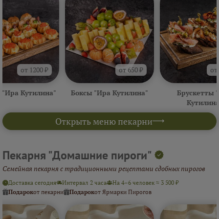
от 1200 ₽
от 650 ₽
от
 "Ира Кутилина"
Боксы "Ира Кутилина"
Брускетты 
Кутилина
Открыть меню пекарни
Пекарня "Домашние пироги"
Семейная пекарня с традиционными рецептами сдобных пирогов
Доставка сегодня
Интервал 2 часа
На 4–6 человек ≈ 3 500 ₽
Подарок
от пекарни
Подарок
от Ярмарки Пирогов