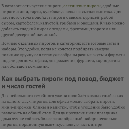
В каталоге есть русские пироги,
осетинские пироги
, сдобные
пироги, киши, тарты, кулебяки, сладкая и сытная выпечка. Для
плотного стола подойдут пироги с мясом, курицей, рыбой,
сыром, картофелем, капустой, грибами и овощами. К чаю можно
добавить сладкий пирог с ягодами, фруктами, творогом или
другой десертной начинкой.
Помимо отдельных пирогов, в категориях есть готовые сеты и
наборы. Это удобно, когда не хочется подбирать каждую
позицию вручную: в сетах уже собраны разные вкусы и форматы
подачи для дома, офиса, дня рождения, фуршета, корпоратива
или большой компании.
Как выбрать пироги под повод, бюджет
и число гостей
Для небольшого семейного ужина подойдёт компактный заказ
из одного-двух пирогов. Для офиса можно выбрать пироги,
мини-пирожки, блины и напитки, чтобы угощение было удобно
разложить на общий стол. Для дня рождения или праздника
дома лучше собрать более разнообразный набор: несколько
пирогов, порционную выпечку, сладкую часть и, при