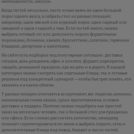
необходимости, закуски.
Когда гостей несколько, часто лучше взять не один большой
пирог одного вкуса, а собрать стол из разных позиций:
например, один мясной или куриный пирог, один сырный или
овощной и один сладкий к чаю. Если гостей много, можно
выбрать готовый сет или дополнить пироги фуршетными
пирожками, блинами, канапе, брускеттами, салатами, горячими
блюдами, десертами и напитками.
На сайте есть подборки под популярные ситуации: доставка
сегодня, день рождения, офис и коллеги, фуршет, корпоратив,
свадьба, домашний праздник, еда на дачу и в дорогу. В каждой
категории можно смотреть как отдельные блюда, так и готовые
решения под конкретный сценарий — чтобы быстрее понять, что
заказать и в каком объёме.
У разных пекарен отличается ассортимент, вес пирогов, начинки,
минимальная сумма заказа, сроки приготовления, условия
доставки и подарки. Поэтому можно подобрать как простой
заказ на несколько человек, так и большой стол для праздника
или офиса. Если сложно рассчитать количество, менеджер
поможет сориентироваться по меню и выбрать пироги, сеты и
дополнительные блюда под повод, бюджет и число гостей.