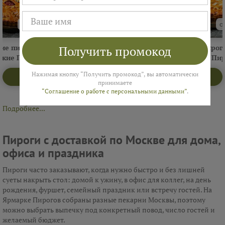
от 1250 ₽
от 890 ₽
о
ие пироги 1кг
Сытные пироги 500гр
Сладкие пирог
Получить промокод
ские Пироги"
"Русские Пироги".
"Русские Пи
Нажимая кнопку “Получить промокод”, вы автоматически
Открыть меню пекарни
принимаете
“Соглашение о работе с персональными данными”
.
Подробнее...
Пироги с доставкой по Москве для дома,
офиса и праздника
Пироги часто заказывают, когда нужно быстро и без лишней
суеты накрыть стол: домой к ужину, в офис для коллег, на день
рождения, фуршет, семейный праздник или встречу гостей. На
Ярмарке Пирогов собраны разные пекарни Москвы, поэтому
можно выбрать выпечку под конкретный повод, число гостей и
желаемый бюджет.