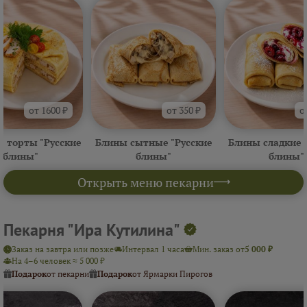
от 1600 ₽
от 350 ₽
о
 торты "Русские
Блины сытные "Русские
Блины сладкие 
блины"
блины"
блины"
Открыть меню пекарни
Пекарня "Ира Кутилина"
Заказ на завтра или позже
Интервал 1 часа
Мин. заказ от
5 000 ₽
На 4–6 человек ≈ 5 000 ₽
Подарок
от пекарни
Подарок
от Ярмарки Пирогов