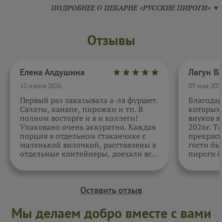
ПОДРОБНЕЕ О ПЕКАРНЕ «РУССКИЕ ПИРОГИ» ▼
Отзывы
Елена Алдушина
15 июня 2026
09 мая 202
Первый раз заказывала а-ля фуршет.
Благода
Салаты, канапе, пирожки и тп. В
которыми
полном восторге и я и коллеги!
внуков в
Упаковано очень аккуратно. Каждая
2026г. Т
порция в отдельном стаканчике с
прекрасн
маленькой вилочкой, расставлены в
гости бы
отдельные контейнеры, доехали все
пироги б
в целости и сохранности. Отдельно
очень вк
спасибо за внимательность к датам.
Как всегда, приятно. Жаль, фото не
прикрепить.
Оставить отзыв
Мы делаем добро вместе с вами