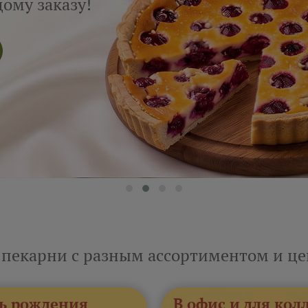
ому заказу!
 пекарни с разным ассортиментом и ц
ь рождения
В офис и для кол