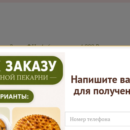
ал 2 часа
На 4–6 человек ≈ 4 000 ₽
 Ярмарки Пирогов
Напишите ва
для получе