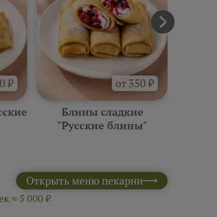
0 ₽
от 350 ₽
сские
Блины сладкие
Фурш
"Русские блины"
10 шт 
Открыть меню пекарни
к ≈ 5 000 ₽