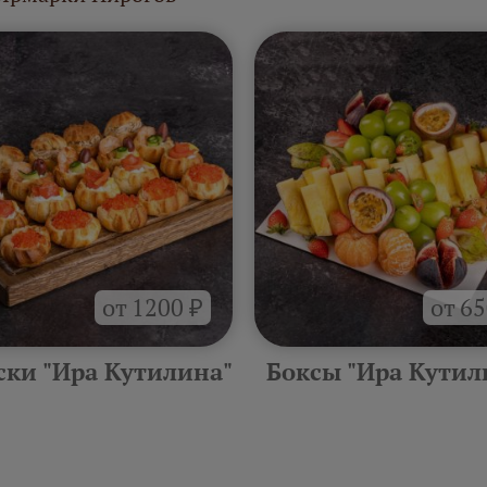
от 1200 ₽
от 65
ски "Ира Кутилина"
Боксы "Ира Кутил