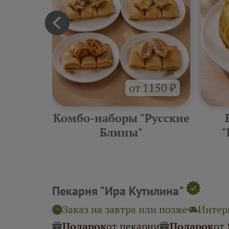
от 1150 ₽
еские
Комбо-наборы "Русские
ины"
Блины"
"
Пекарня "Ира Кутилина"
Заказ на завтра или позже
Интерв
Подарок
от пекарни
Подарок
от