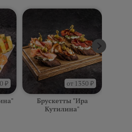
0 ₽
от 1350 ₽
ина"
Брускетты "Ира
Горяче
Кутилина"