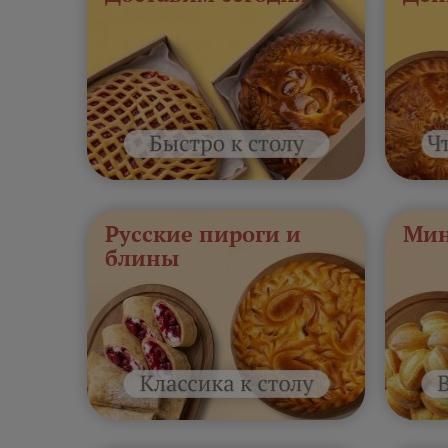
Русские пироги и
Мин
блины