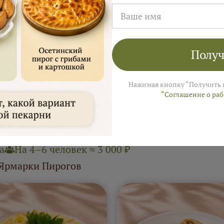
от 1020 ₽
от 91
тные фуршетные
Сладкие фуршет
Получ
ирожки "Русская
пирожки "Русск
пекарня"
пекарня"
Нажимая кнопку “Получить 
“Соглашение о ра
а
На 4–6 человек ≈ 3 000 ₽
 Ярмарки Пирогов