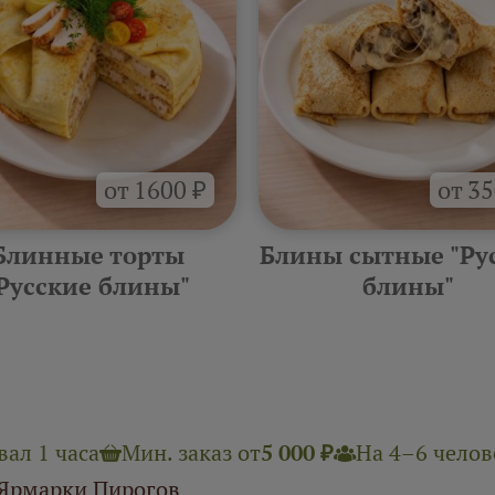
от 1600 ₽
от 35
Блинные торты
Блины сытные "Ру
Русские блины"
блины"
ал 1 часа
Мин. заказ от
5 000 ₽
На 4–6 челове
 Ярмарки Пирогов