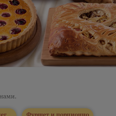
енами.
лег
Фуршет и порционно