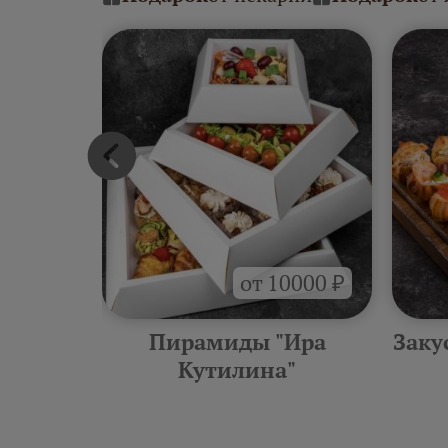
от 10000 ₽
тилина"
Пирамиды "Ира
Заку
Кутилина"