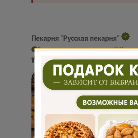
Пекарня "Русская пекарня"
Заказ на завтра или позже
Интерв
Подарок
от пекарни
Подарок
от