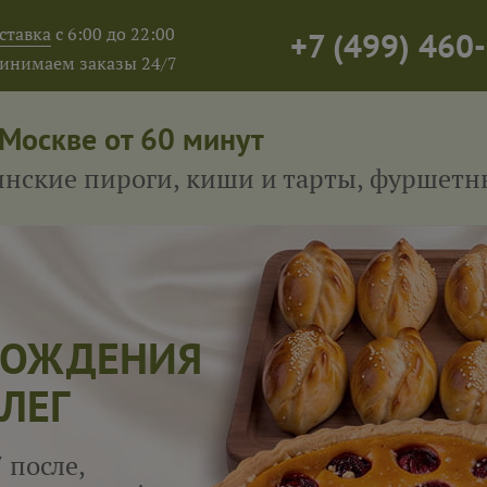
ставка
с 6:00 до 22:00
+7
(
499
)
460-
инимаем заказы 24/7
 Москве от 60 минут
тинские пироги, киши и тарты, фуршет
 РОЖДЕНИЯ
ЛЕГ
 после,