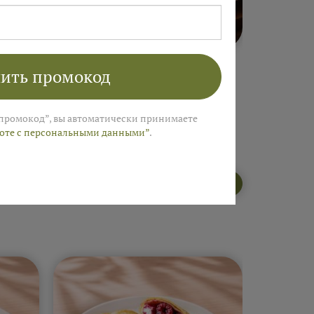
5 ₽
от 420 ₽
ные
Блины. "Русская
Сеты "
ить промокод
ая
пекарня"
промокод”, вы автоматически принимаете
боте с персональными данными”
.
Открыть меню пекарни