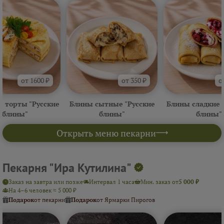
от 1600 ₽
от 350 ₽
о
 торты "Русские
Блины сытные "Русские
Блины сладкие 
блины"
блины"
блины"
Открыть меню пекарни
Пекарня "Ира Кутилина"
Заказ на завтра или позже
Интервал 1 часа
Мин. заказ от
5 000 ₽
На 4–6 человек ≈ 5 000 ₽
Подарок
от пекарни
Подарок
от Ярмарки Пирогов