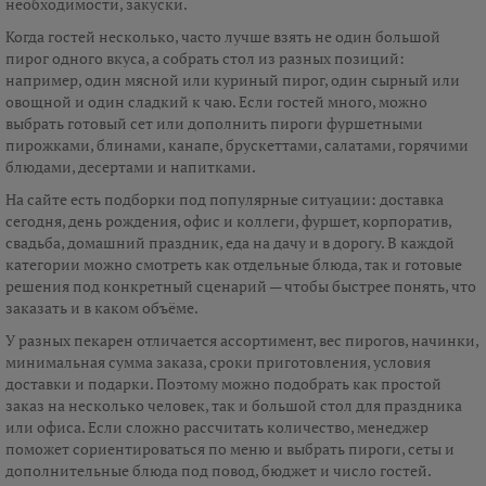
необходимости, закуски.
Когда гостей несколько, часто лучше взять не один большой
пирог одного вкуса, а собрать стол из разных позиций:
например, один мясной или куриный пирог, один сырный или
овощной и один сладкий к чаю. Если гостей много, можно
выбрать готовый сет или дополнить пироги фуршетными
пирожками, блинами, канапе, брускеттами, салатами, горячими
блюдами, десертами и напитками.
На сайте есть подборки под популярные ситуации: доставка
сегодня, день рождения, офис и коллеги, фуршет, корпоратив,
свадьба, домашний праздник, еда на дачу и в дорогу. В каждой
категории можно смотреть как отдельные блюда, так и готовые
решения под конкретный сценарий — чтобы быстрее понять, что
заказать и в каком объёме.
У разных пекарен отличается ассортимент, вес пирогов, начинки,
минимальная сумма заказа, сроки приготовления, условия
доставки и подарки. Поэтому можно подобрать как простой
заказ на несколько человек, так и большой стол для праздника
или офиса. Если сложно рассчитать количество, менеджер
поможет сориентироваться по меню и выбрать пироги, сеты и
дополнительные блюда под повод, бюджет и число гостей.