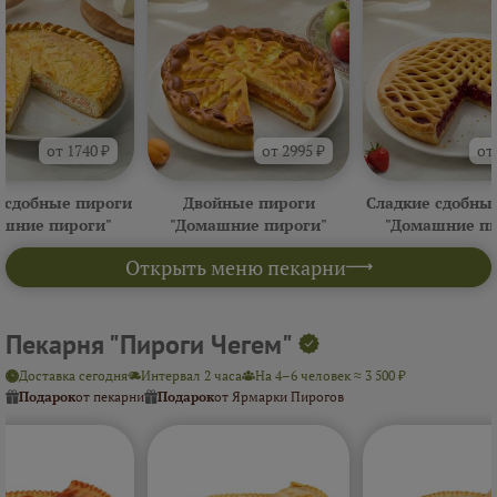
от 1740 ₽
от 2995 ₽
от
 сдобные пироги
Двойные пироги
Сладкие сдобны
ашние пироги"
"Домашние пироги"
"Домашние пи
Открыть меню пекарни
Пекарня "Пироги Чегем"
Доставка сегодня
Интервал 2 часа
На 4–6 человек ≈ 3 500 ₽
Подарок
от пекарни
Подарок
от Ярмарки Пирогов