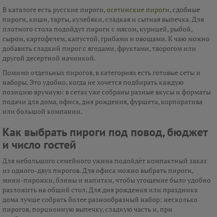
В каталоге есть русские пироги,
осетинские пироги
, сдобные
пироги, киши, тарты, кулебяки, сладкая и сытная выпечка. Для
плотного стола подойдут пироги с мясом, курицей, рыбой,
сыром, картофелем, капустой, грибами и овощами. К чаю можно
добавить сладкий пирог с ягодами, фруктами, творогом или
другой десертной начинкой.
Помимо отдельных пирогов, в категориях есть готовые сеты и
наборы. Это удобно, когда не хочется подбирать каждую
позицию вручную: в сетах уже собраны разные вкусы и форматы
подачи для дома, офиса, дня рождения, фуршета, корпоратива
или большой компании.
Как выбрать пироги под повод, бюджет
и число гостей
Для небольшого семейного ужина подойдёт компактный заказ
из одного-двух пирогов. Для офиса можно выбрать пироги,
мини-пирожки, блины и напитки, чтобы угощение было удобно
разложить на общий стол. Для дня рождения или праздника
дома лучше собрать более разнообразный набор: несколько
пирогов, порционную выпечку, сладкую часть и, при