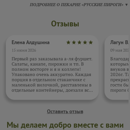
ПОДРОБНЕЕ О ПЕКАРНЕ «РУССКИЕ ПИРОГИ» ▼
Отзывы
Елена Алдушина
15 июня 2026
09 мая 202
Первый раз заказывала а-ля фуршет.
Благода
Салаты, канапе, пирожки и тп. В
которыми
полном восторге и я и коллеги!
внуков в
Упаковано очень аккуратно. Каждая
2026г. Т
порция в отдельном стаканчике с
прекрасн
маленькой вилочкой, расставлены в
гости бы
отдельные контейнеры, доехали все
пироги б
в целости и сохранности. Отдельно
очень вк
спасибо за внимательность к датам.
Как всегда, приятно. Жаль, фото не
прикрепить.
Оставить отзыв
Мы делаем добро вместе с вами