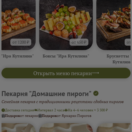
от 1200 ₽
от 650 ₽
от
 "Ира Кутилина"
Боксы "Ира Кутилина"
Брускетты 
Кутилина
Открыть меню пекарни
Пекарня "Домашние пироги"
Семейная пекарня с традиционными рецептами сдобных пирогов
Доставка сегодня
Интервал 2 часа
На 4–6 человек ≈ 3 500 ₽
Подарок
от пекарни
Подарок
от Ярмарки Пирогов