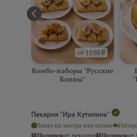
от 1150 ₽
еские
Комбо-наборы "Русские
ины"
Блины"
"
Пекарня "Ира Кутилина"
Заказ на завтра или позже
Интерв
Подарок
от пекарни
Подарок
от