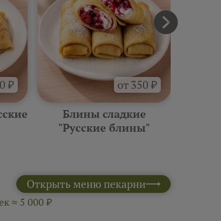
0 ₽
от 350 ₽
сские
Блины сладкие
Фурш
"Русские блины"
10 шт 
Открыть меню пекарни
к ≈ 5 000 ₽