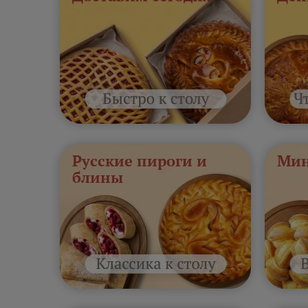
Русские пироги и
Мин
блины