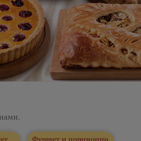
енами.
лег
Фуршет и порционно