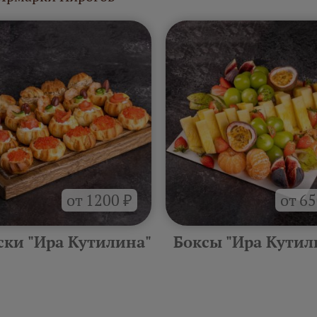
от 1200 ₽
от 65
ски "Ира Кутилина"
Боксы "Ира Кутил