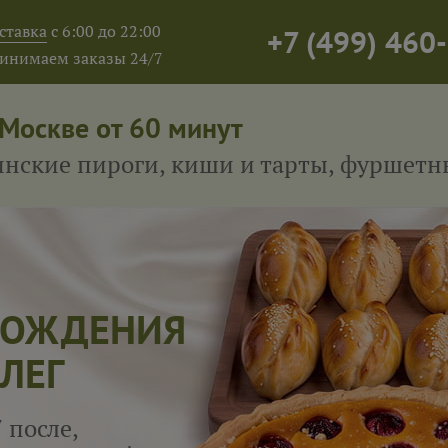
ставка
с 6:00 до 22:00
+7
(
499
)
460-
инимаем заказы 24/7
 Москве от 60 минут
тинские пироги, киши и тарты, фуршет
 РОЖДЕНИЯ
ЛЕГ
 после,