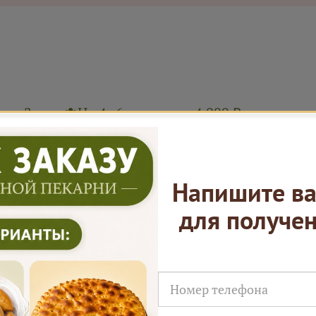
ал 2 часа
На 4–6 человек ≈ 4 000 ₽
 Ярмарки Пирогов
Напишите ва
для получе