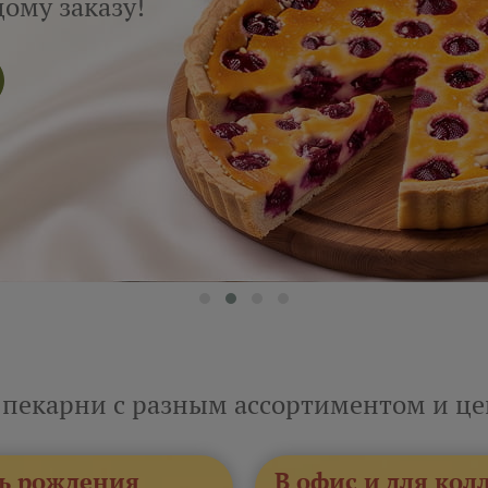
ому заказу!
 пекарни с разным ассортиментом и ц
ь рождения
В офис и для кол