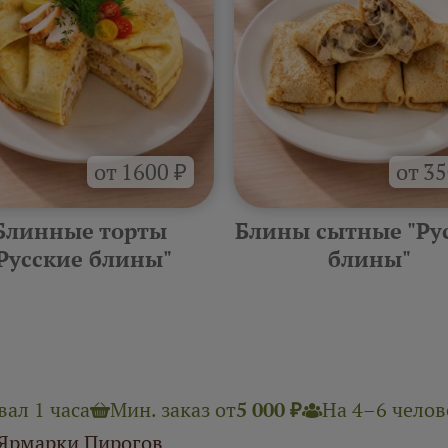
от 1600 ₽
от 35
Блинные торты
Блины сытные "Ру
Русские блины"
блины"
ал 1 часа
Мин. заказ от
5 000 ₽
На 4–6 челове
 Ярмарки Пирогов