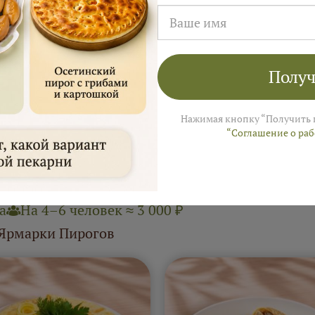
от 1020 ₽
от 91
тные фуршетные
Сладкие фуршет
Получ
ирожки "Русская
пирожки "Русск
пекарня"
пекарня"
Нажимая кнопку “Получить 
“Соглашение о ра
а
На 4–6 человек ≈ 3 000 ₽
 Ярмарки Пирогов