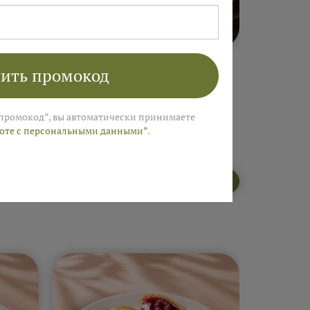
5 ₽
от 420 ₽
ные
Блины. "Русская
Сеты "
ить промокод
ая
пекарня"
промокод”, вы автоматически принимаете
боте с персональными данными”
.
Открыть меню пекарни