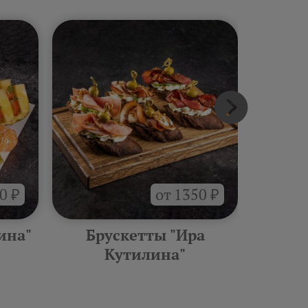
0 ₽
от 1350 ₽
ина"
Брускетты "Ира
Горяче
Кутилина"