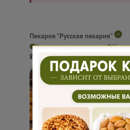
Пекарня "Русская пекарня"
Заказ на завтра или позже
Интерв
Подарок
от пекарни
Подарок
от