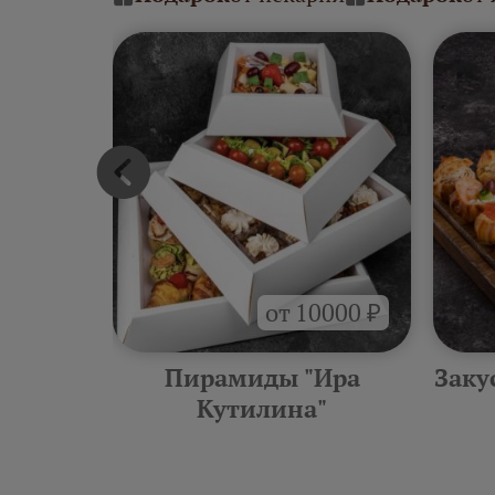
от 10000 ₽
тилина"
Пирамиды "Ира
Заку
Кутилина"