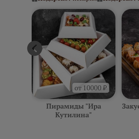
от 10000 ₽
тилина"
Пирамиды "Ира
Заку
Кутилина"