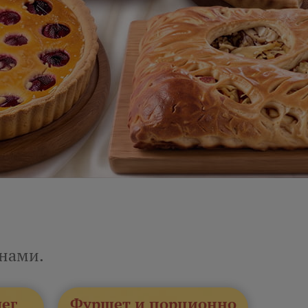
енами.
лег
Фуршет и порционно