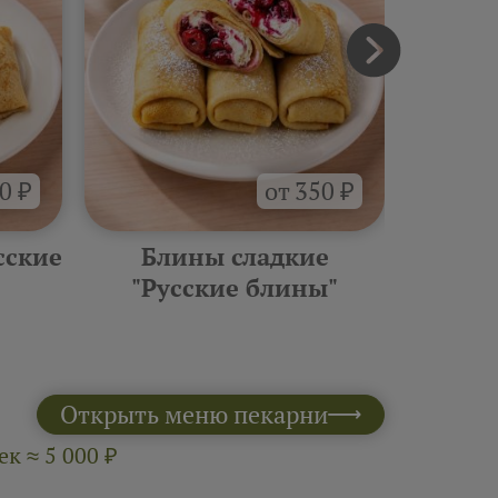
0 ₽
от 350 ₽
сские
Блины сладкие
Фурш
"Русские блины"
10 шт 
Открыть меню пекарни
к ≈ 5 000 ₽