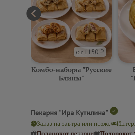
от 1150 ₽
еские
Комбо-наборы "Русские
ины"
Блины"
"
Пекарня "Ира Кутилина"
Заказ на завтра или позже
Интерв
Подарок
от пекарни
Подарок
от