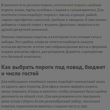
В каталоге есть русские пироги,
осетинские пироги
, сдобные
пироги, киши, тарты, кулебяки, сладкая и сытная выпечка. Для
плотного стола подойдут пироги с мясом, курицей, рыбой,
сыром, картофелем, капустой, грибами и овощами. К чаю можно
добавить сладкий пирог с ягодами, фруктами, творогом или
другой десертной начинкой.
Помимо отдельных пирогов, в категориях есть готовые сеты и
наборы. Это удобно, когда не хочется подбирать каждую
позицию вручную: в сетах уже собраны разные вкусы и форматы
подачи для дома, офиса, дня рождения, фуршета, корпоратива
или большой компании.
Как выбрать пироги под повод, бюджет
и число гостей
Для небольшого семейного ужина подойдёт компактный заказ
из одного-двух пирогов. Для офиса можно выбрать пироги,
мини-пирожки, блины и напитки, чтобы угощение было удобно
разложить на общий стол. Для дня рождения или праздника
дома лучше собрать более разнообразный набор: несколько
пирогов, порционную выпечку, сладкую часть и, при