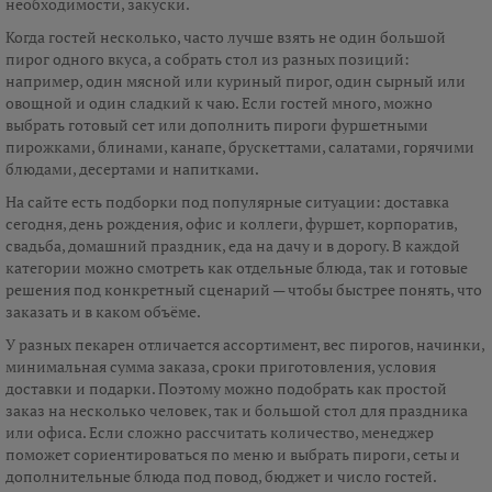
необходимости, закуски.
Когда гостей несколько, часто лучше взять не один большой
пирог одного вкуса, а собрать стол из разных позиций:
например, один мясной или куриный пирог, один сырный или
овощной и один сладкий к чаю. Если гостей много, можно
выбрать готовый сет или дополнить пироги фуршетными
пирожками, блинами, канапе, брускеттами, салатами, горячими
блюдами, десертами и напитками.
На сайте есть подборки под популярные ситуации: доставка
сегодня, день рождения, офис и коллеги, фуршет, корпоратив,
свадьба, домашний праздник, еда на дачу и в дорогу. В каждой
категории можно смотреть как отдельные блюда, так и готовые
решения под конкретный сценарий — чтобы быстрее понять, что
заказать и в каком объёме.
У разных пекарен отличается ассортимент, вес пирогов, начинки,
минимальная сумма заказа, сроки приготовления, условия
доставки и подарки. Поэтому можно подобрать как простой
заказ на несколько человек, так и большой стол для праздника
или офиса. Если сложно рассчитать количество, менеджер
поможет сориентироваться по меню и выбрать пироги, сеты и
дополнительные блюда под повод, бюджет и число гостей.