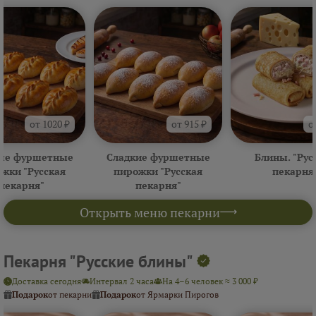
от 1020 ₽
от 915 ₽
о
ые фуршетные
Сладкие фуршетные
Блины. "Рус
жки "Русская
пирожки "Русская
пекарня
пекарня"
пекарня"
Открыть меню пекарни
Пекарня "Русские блины"
Доставка сегодня
Интервал 2 часа
На 4–6 человек ≈ 3 000 ₽
Подарок
от пекарни
Подарок
от Ярмарки Пирогов