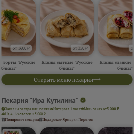
от 1600 ₽
от 350 ₽
о
 торты "Русские
Блины сытные "Русские
Блины сладкие 
блины"
блины"
блины"
Открыть меню пекарни
Пекарня "Ира Кутилина"
Заказ на завтра или позже
Интервал 1 часа
Мин. заказ от
5 000 ₽
На 4–6 человек ≈ 5 000 ₽
Подарок
от пекарни
Подарок
от Ярмарки Пирогов