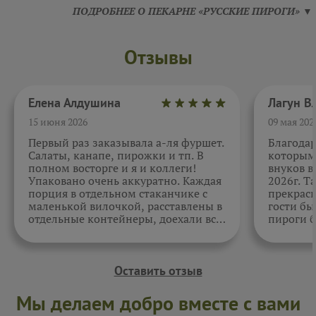
ПОДРОБНЕЕ О ПЕКАРНЕ «РУССКИЕ ПИРОГИ» ▼
Отзывы
Елена Алдушина
15 июня 2026
09 мая 202
Первый раз заказывала а-ля фуршет.
Благода
Салаты, канапе, пирожки и тп. В
которыми
полном восторге и я и коллеги!
внуков в
Упаковано очень аккуратно. Каждая
2026г. Т
порция в отдельном стаканчике с
прекрасн
маленькой вилочкой, расставлены в
гости бы
отдельные контейнеры, доехали все
пироги б
в целости и сохранности. Отдельно
очень вк
спасибо за внимательность к датам.
Как всегда, приятно. Жаль, фото не
прикрепить.
Оставить отзыв
Мы делаем добро вместе с вами