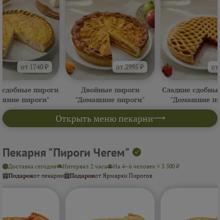
от 1740 ₽
от 2995 ₽
от
 сдобные пироги
Двойные пироги
Сладкие сдобны
ашние пироги"
"Домашние пироги"
"Домашние пи
Открыть меню пекарни
Пекарня "Пироги Чегем"
Доставка сегодня
Интервал 2 часа
На 4–6 человек ≈ 3 500 ₽
Подарок
от пекарни
Подарок
от Ярмарки Пирогов