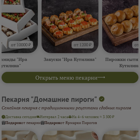
от 10000 ₽
от 1200 ₽
от
амиды "Ира
Закуски "Ира Кутилина"
Пирожки сытны
Кутилина"
Кутилина
Открыть меню пекарни
Пекарня "Домашние пироги"
Семейная пекарня с традиционными рецептами сдобных пирогов
Доставка сегодня
Интервал 2 часа
На 4–6 человек ≈ 3 500 ₽
Подарок
от пекарни
Подарок
от Ярмарки Пирогов