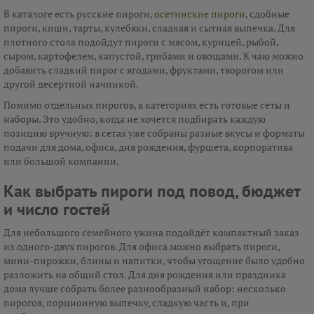
В каталоге есть русские пироги,
осетинские пироги
, сдобные
пироги, киши, тарты, кулебяки, сладкая и сытная выпечка. Для
плотного стола подойдут пироги с мясом, курицей, рыбой,
сыром, картофелем, капустой, грибами и овощами. К чаю можно
добавить сладкий пирог с ягодами, фруктами, творогом или
другой десертной начинкой.
Помимо отдельных пирогов, в категориях есть готовые сеты и
наборы. Это удобно, когда не хочется подбирать каждую
позицию вручную: в сетах уже собраны разные вкусы и форматы
подачи для дома, офиса, дня рождения, фуршета, корпоратива
или большой компании.
Как выбрать пироги под повод, бюджет
и число гостей
Для небольшого семейного ужина подойдёт компактный заказ
из одного-двух пирогов. Для офиса можно выбрать пироги,
мини-пирожки, блины и напитки, чтобы угощение было удобно
разложить на общий стол. Для дня рождения или праздника
дома лучше собрать более разнообразный набор: несколько
пирогов, порционную выпечку, сладкую часть и, при