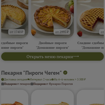
от 1740 ₽
от 2995 ₽
от
 сдобные пироги
Двойные пироги
Сладкие сдобны
ашние пироги"
"Домашние пироги"
"Домашние пи
Открыть меню пекарни
Пекарня "Пироги Чегем"
Доставка сегодня
Интервал 2 часа
На 4–6 человек ≈ 3 500 ₽
Подарок
от пекарни
Подарок
от Ярмарки Пирогов