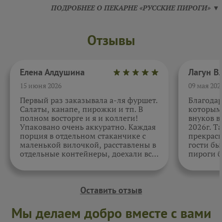
ПОДРОБНЕЕ О ПЕКАРНЕ «РУССКИЕ ПИРОГИ» ▼
Отзывы
Елена Алдушина
15 июня 2026
09 мая 202
Первый раз заказывала а-ля фуршет.
Благода
Салаты, канапе, пирожки и тп. В
которыми
полном восторге и я и коллеги!
внуков в
Упаковано очень аккуратно. Каждая
2026г. Т
порция в отдельном стаканчике с
прекрасн
маленькой вилочкой, расставлены в
гости бы
отдельные контейнеры, доехали все
пироги б
в целости и сохранности. Отдельно
очень вк
спасибо за внимательность к датам.
Как всегда, приятно. Жаль, фото не
прикрепить.
Оставить отзыв
Мы делаем добро вместе с вами