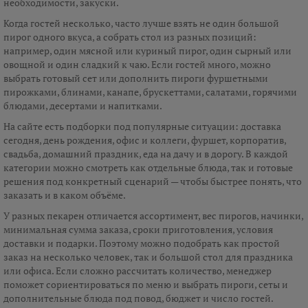
необходимости, закуски.
Когда гостей несколько, часто лучше взять не один большой
пирог одного вкуса, а собрать стол из разных позиций:
например, один мясной или куриный пирог, один сырный или
овощной и один сладкий к чаю. Если гостей много, можно
выбрать готовый сет или дополнить пироги фуршетными
пирожками, блинами, канапе, брускеттами, салатами, горячими
блюдами, десертами и напитками.
На сайте есть подборки под популярные ситуации: доставка
сегодня, день рождения, офис и коллеги, фуршет, корпоратив,
свадьба, домашний праздник, еда на дачу и в дорогу. В каждой
категории можно смотреть как отдельные блюда, так и готовые
решения под конкретный сценарий — чтобы быстрее понять, что
заказать и в каком объёме.
У разных пекарен отличается ассортимент, вес пирогов, начинки,
минимальная сумма заказа, сроки приготовления, условия
доставки и подарки. Поэтому можно подобрать как простой
заказ на несколько человек, так и большой стол для праздника
или офиса. Если сложно рассчитать количество, менеджер
поможет сориентироваться по меню и выбрать пироги, сеты и
дополнительные блюда под повод, бюджет и число гостей.