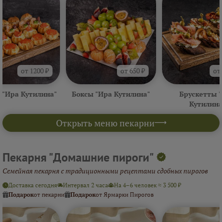
от 1200 ₽
от 650 ₽
от
 "Ира Кутилина"
Боксы "Ира Кутилина"
Брускетты 
Кутилина
Открыть меню пекарни
Пекарня "Домашние пироги"
Семейная пекарня с традиционными рецептами сдобных пирогов
Доставка сегодня
Интервал 2 часа
На 4–6 человек ≈ 3 500 ₽
Подарок
от пекарни
Подарок
от Ярмарки Пирогов