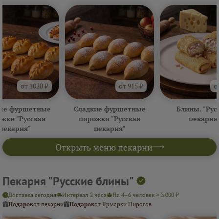
от 1020 ₽
от 915 ₽
о
ые фуршетные
Сладкие фуршетные
Блины. "Рус
жки "Русская
пирожки "Русская
пекарня
пекарня"
пекарня"
Открыть меню пекарни
Пекарня "Русские блины"
Доставка сегодня
Интервал 2 часа
На 4–6 человек ≈ 3 000 ₽
Подарок
от пекарни
Подарок
от Ярмарки Пирогов