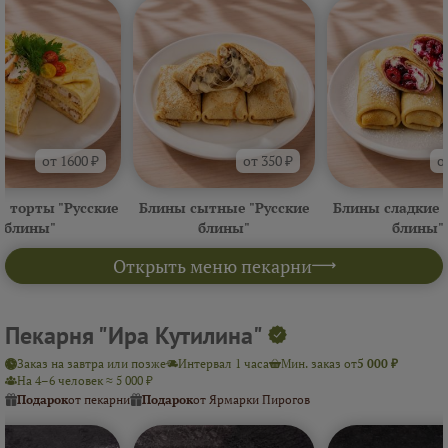
от 1600 ₽
от 350 ₽
о
 торты "Русские
Блины сытные "Русские
Блины сладкие 
блины"
блины"
блины"
Открыть меню пекарни
Пекарня "Ира Кутилина"
Заказ на завтра или позже
Интервал 1 часа
Мин. заказ от
5 000 ₽
На 4–6 человек ≈ 5 000 ₽
Подарок
от пекарни
Подарок
от Ярмарки Пирогов