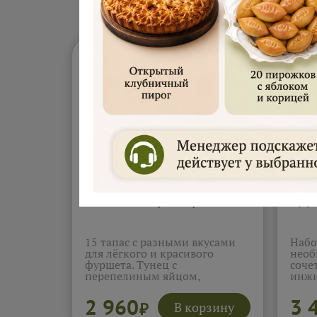
Тапас бокс (15шт)
Брус
15 тапас с разными вкусами
Набо
для лёгкого и красивого
необ
фуршета. Тунец с
соче
перепелиным яйцом,
инжи
моцарелла с черри и соусом
раск
песто, гуакамоле со свежим
слад
2 960
3 
В корзину
₽
огурчиком, вяленые томаты с
груш