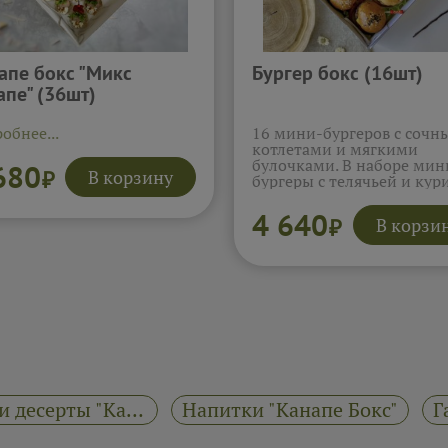
апе бокс "Микс
Бургер бокс (16шт)
апе" (36шт)
обнее...
16 мини-бургеров с соч
котлетами и мягкими
булочками. В наборе мин
680
В корзину
₽
бургеры с телячьей и кур
котлетой, сыром, солёны
огурчиком и свежим сала
4 640
В корзи
₽
Булочки мягкие, котлеты
сочные, а сочетание сыра
огурчика делает вкус ярк
по-настоящему аппетитн
Подробнее...
Завтрак и десерты "Канапе Бокс"
Напитки "Канапе Бокс"