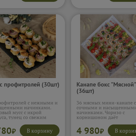
ость, свежие овощи с
крабовым муссом и черн
адо, салатным листом и
икрой, рижская рыбка на
ками дарят яркую
пряном тосте. Свежие
сть, а семга с авокадо,
морепродукты и нежные
м пашот и сливочным
соусы создают изысканн
м создаёт сливочный,
вкус с каждой порцией.
щенный вкус. Хрустящий
Подробнее...
 делает каждый кусочек
оничным и аппетитным.
обнее...
с профитролей (30шт)
Канапе бокс "Мясной"
(36шт)
рофитролей с нежными и
36 мясных мини-канапе с
щенными начинками.
сочными и насыщенным
овый мусс с икрой
начинками. Чоризо с
уса, тунец со свежим
корнишоном даёт
чиком и салатом чука,
пикантность, индейка с
ин из утиной печени с
мягким сыром на тосте —
780
4 980
В корзину
В корзи
₽
₽
ничным соусом.
мягкость и нежность, сал