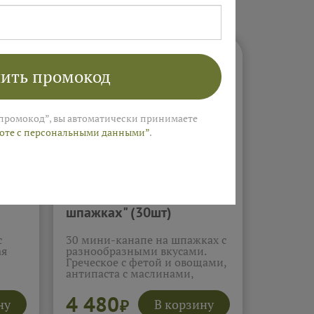
ить промокод
промокод”, вы автоматически принимаете
боте с персональными данными”
.
"
Канапе бокс "На
шпажках" (30шт)
с
30 мини-канапе на шпажках с
ая
разнообразными вкусами.
Греческое с фетой и овощами,
антипаста с маслинами,
канапе с виноградом и сыром
м,
бри, фруктовое с ягодами,
4 480
ну
В корзину
₽
капрезе с моцареллой и