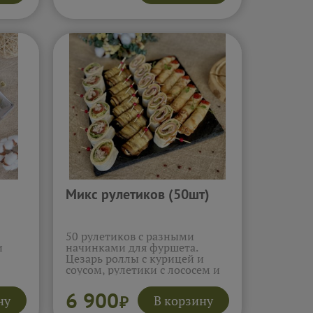
ой
томатом. Удобная подача на
шпажках позволяет легко
попробовать все вкусы, а
свежие ингредиенты
ый
раскрываются с ярким
ароматом и насыщенным
вкусом.
Подробнее...
Микс рулетиков (50шт)
50 рулетиков с разными
и
начинками для фуршета.
Цезарь роллы с курицей и
соусом, рулетики с лососем и
красной икрой, рулетики с
ветчиной индейки и сыром,
6 900
ну
В корзину
₽
ями с
рулетики из баклажан.