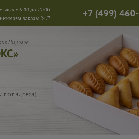
ставка
с 6:00 до 22:00
+7
(
499
)
460-
инимаем заказы 24/7
ке Пирогов
ОКС»
₽
ит от адреса)