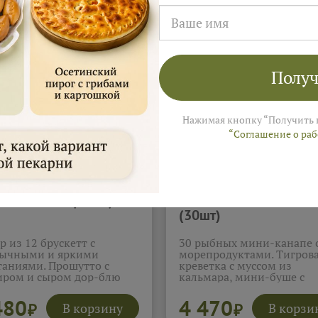
Получ
Нажимая кнопку “Получить 
“Соглашение о ра
кетта бокс (12шт)
Канапе бокс "Рыбный
(30шт)
р из 12 брускетт с
30 рыбных мини-канапе 
ычными и яркими
морепродуктами. Тигров
таниями. Прошутто с
креветка с муссом из
ром и сыром дор-блю
кальмара, мини-буше с
рывает нежность и
рыбным муссом, лосось с
ость, карамелизированная
мягким сыром и каперсо
480
4 470
В корзину
В корзи
₽
₽
а с бри добавляет мягкую
огуречные бочонки с