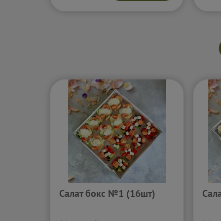
Возд
начи
проф
выра
Подр
Салат бокс №1 (16шт)
Сал