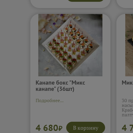
творожным сыром и
слад
базиликом, салями с
авок
маслиной. Каждый тапас —
олив
маленькая закуска с ярким
свеже
вкусом, которую удобно брать
яйцо
руками и приятно подавать
сыро
гостям.
Подробнее...
насы
тост
гарм
Подр
Канапе бокс "Микс
Мик
канапе" (36шт)
Подробнее...
30 п
насы
Краб
палт
огур
терр
4 680
4 
В корзину
₽
брус