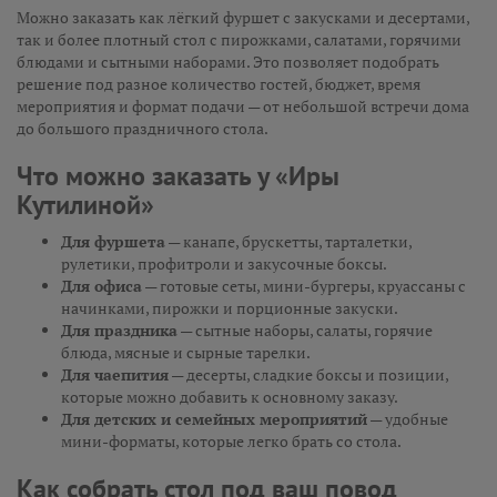
Можно заказать как лёгкий фуршет с закусками и десертами,
так и более плотный стол с пирожками, салатами, горячими
блюдами и сытными наборами. Это позволяет подобрать
решение под разное количество гостей, бюджет, время
мероприятия и формат подачи — от небольшой встречи дома
до большого праздничного стола.
Что можно заказать у «Иры
Кутилиной»
Для фуршета
— канапе, брускетты, тарталетки,
рулетики, профитроли и закусочные боксы.
Для офиса
— готовые сеты, мини-бургеры, круассаны с
начинками, пирожки и порционные закуски.
Для праздника
— сытные наборы, салаты, горячие
блюда, мясные и сырные тарелки.
Для чаепития
— десерты, сладкие боксы и позиции,
которые можно добавить к основному заказу.
Для детских и семейных мероприятий
— удобные
мини-форматы, которые легко брать со стола.
Как собрать стол под ваш повод