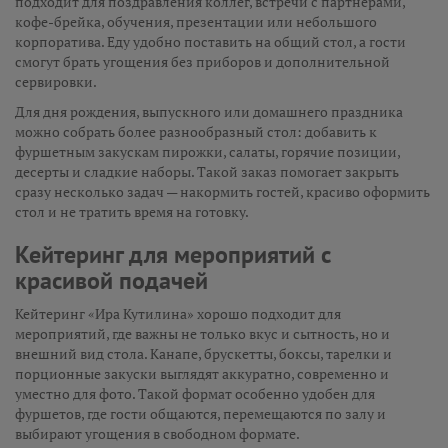
подходит для поздравления коллег, встречи с партнёрами,
кофе-брейка, обучения, презентации или небольшого
корпоратива. Еду удобно поставить на общий стол, а гости
смогут брать угощения без приборов и дополнительной
сервировки.
Для дня рождения, выпускного или домашнего праздника
можно собрать более разнообразный стол: добавить к
фуршетным закускам пирожки, салаты, горячие позиции,
десерты и сладкие наборы. Такой заказ помогает закрыть
сразу несколько задач — накормить гостей, красиво оформить
стол и не тратить время на готовку.
Кейтеринг для мероприятий с
красивой подачей
Кейтеринг «Ира Кутилина» хорошо подходит для
мероприятий, где важны не только вкус и сытность, но и
внешний вид стола. Канапе, брускетты, боксы, тарелки и
порционные закуски выглядят аккуратно, современно и
уместно для фото. Такой формат особенно удобен для
фуршетов, где гости общаются, перемещаются по залу и
выбирают угощения в свободном формате.