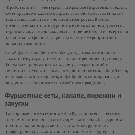
«Ира Кутилина» — кейтеринг на Ярмарке Пирогов для тех, кто
хочет красиво и удобно накрыть стол без самостоятельной
подготовки, закупок и сложной сервировки. В меню
представлены готовые фуршетные сеты, канапе, брускетты,
пирожки, закуски, боксы, салаты, горячие блюда и десерты для
праздников, офисных встреч, домашних мероприятий и
больших компаний.
Такой формат особенно удобен, когда важно не просто
заказать еду, а сразу получить готовое решение под повод.
Блюда уже продуманы по подаче, размеру порций и
сочетанию вкусов, поэтому их удобно ставить на общий стол,
использовать для фуршета, кофе-брейка, корпоратива, дня
рождения, выпускного или семейного праздника.
Фуршетные сеты, канапе, пирожки и
закуски
В ассортименте кейтеринга «Ира Кутилина» есть лёгкие и
сытные позиции для разных форматов стола. Для фуршета
подойдут канапе, брускетты, тарталетки, рулетики,
профитроли, круассаны с начинками, мини-бургеры и