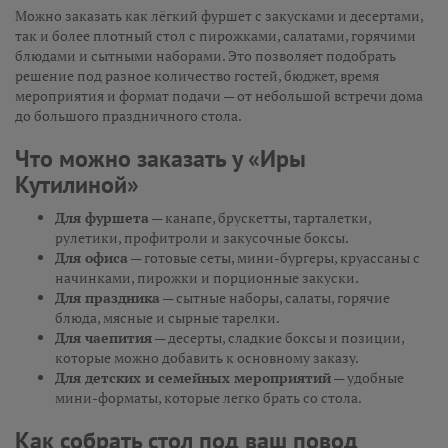
Можно заказать как лёгкий фуршет с закусками и десертами,
так и более плотный стол с пирожками, салатами, горячими
блюдами и сытными наборами. Это позволяет подобрать
решение под разное количество гостей, бюджет, время
мероприятия и формат подачи — от небольшой встречи дома
до большого праздничного стола.
Что можно заказать у «Иры
Кутилиной»
Для фуршета
— канапе, брускетты, тарталетки,
рулетики, профитроли и закусочные боксы.
Для офиса
— готовые сеты, мини-бургеры, круассаны с
начинками, пирожки и порционные закуски.
Для праздника
— сытные наборы, салаты, горячие
блюда, мясные и сырные тарелки.
Для чаепития
— десерты, сладкие боксы и позиции,
которые можно добавить к основному заказу.
Для детских и семейных мероприятий
— удобные
мини-форматы, которые легко брать со стола.
Как собрать стол под ваш повод