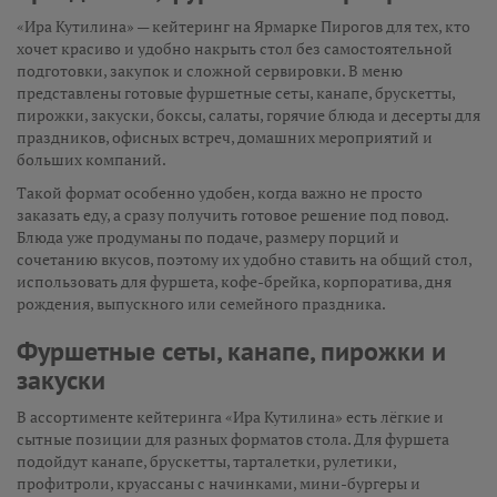
«Ира Кутилина» — кейтеринг на Ярмарке Пирогов для тех, кто
хочет красиво и удобно накрыть стол без самостоятельной
подготовки, закупок и сложной сервировки. В меню
представлены готовые фуршетные сеты, канапе, брускетты,
пирожки, закуски, боксы, салаты, горячие блюда и десерты для
праздников, офисных встреч, домашних мероприятий и
больших компаний.
Такой формат особенно удобен, когда важно не просто
заказать еду, а сразу получить готовое решение под повод.
Блюда уже продуманы по подаче, размеру порций и
сочетанию вкусов, поэтому их удобно ставить на общий стол,
использовать для фуршета, кофе-брейка, корпоратива, дня
рождения, выпускного или семейного праздника.
Фуршетные сеты, канапе, пирожки и
закуски
В ассортименте кейтеринга «Ира Кутилина» есть лёгкие и
сытные позиции для разных форматов стола. Для фуршета
подойдут канапе, брускетты, тарталетки, рулетики,
профитроли, круассаны с начинками, мини-бургеры и