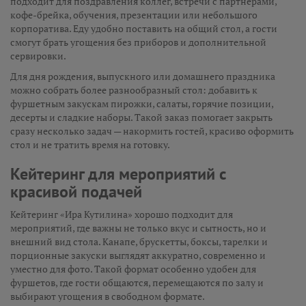
подходит для поздравления коллег, встречи с партнёрами,
кофе-брейка, обучения, презентации или небольшого
корпоратива. Еду удобно поставить на общий стол, а гости
смогут брать угощения без приборов и дополнительной
сервировки.
Для дня рождения, выпускного или домашнего праздника
можно собрать более разнообразный стол: добавить к
фуршетным закускам пирожки, салаты, горячие позиции,
десерты и сладкие наборы. Такой заказ помогает закрыть
сразу несколько задач — накормить гостей, красиво оформить
стол и не тратить время на готовку.
Кейтеринг для мероприятий с
красивой подачей
Кейтеринг «Ира Кутилина» хорошо подходит для
мероприятий, где важны не только вкус и сытность, но и
внешний вид стола. Канапе, брускетты, боксы, тарелки и
порционные закуски выглядят аккуратно, современно и
уместно для фото. Такой формат особенно удобен для
фуршетов, где гости общаются, перемещаются по залу и
выбирают угощения в свободном формате.