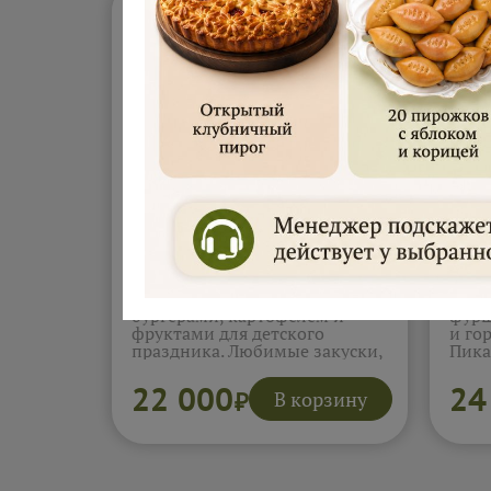
Сет на выпускной "Дети"
Фур
(25-30 чел) (9625г)
(770
Выпускной сет с мини-
Боль
бургерами, картофелем и
фурш
фруктами для детского
и го
праздника. Любимые закуски,
Пика
сладкие фрукты и удобная
руле
подача делают этот набор
фрук
22 000
24
В корзину
₽
отличным вариантом для
бога
шумной компании детей. Всё
боль
просто, вкусно и без лишних
Отли
сложностей.
Подробнее...
хоче
слож