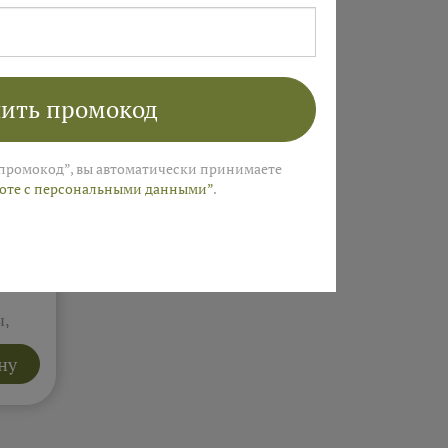
сете.
Подробнее...
ить промокод
промокод”, вы автоматически принимаете
боте с персональными данными”
.
ола"
ы,
елка
яют
ну
т