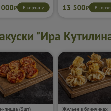
ье, мясные брускетты и
груша с бри, пикантные
нья создают знакомое и
канапе и шоколадный тр
 000
13 500
В корзину
В корз
₽
₽
ь душевное настроение.
делают стол по-настоящ
выглядит богато, сытно и
эффектным. Такой сет ср
льно подходит для
создаёт ощущение празд
ой компании.
и собирает вокруг себя го
обнее...
Подробнее...
акуски "Ира Кутилин
и-пицца (5шт)
Жульен в блинчиках