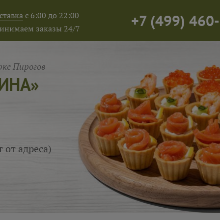
ставка
с 6:00 до 22:00
+7
(
499
)
460-
инимаем заказы 24/7
ке Пирогов
ЛИНА»
т от адреса)