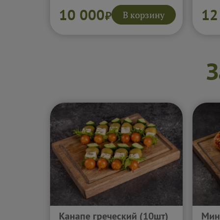
наггетсы, румяный картофель
олив
и сладости собраны так, чтобы
соле
10 000
12
В корзину
₽
дети были счастливы, а
очен
взрослые не думали о еде весь
Всё 
вечер. Получается ярко, весело
идеа
и очень щедро.
Подробнее...
шумн
Подр
З
Канапе греческий (10шт)
Мин