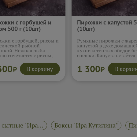
ожки с горбушей и
Пирожки с капустой 5
ом 500 г (10шт)
(10шт)
жки с горбушей, рисом и
Румяные пирожки с жаре
сической рыбной
капустой в духе домашне
нкой. Нежная рыба
кухни и тёплых обедов бе
шо сочетается с рисом,
спешки. Капуста остаётся
авая гармоничный и
сочной и слегка сладкова
ансированный вкус.
тонкое тесто приятно
300
1 300
В корзину
В корзи
₽
₽
ый вариант, который
подрумянивается, а знак
енно понравится
вкус создаёт особенно ую
ителям традиционной
настроение.
Подробнее...
ечки.
Подробнее...
Пирожки сытные "Ира Кутилина"
Боксы "Ира Кутилина"