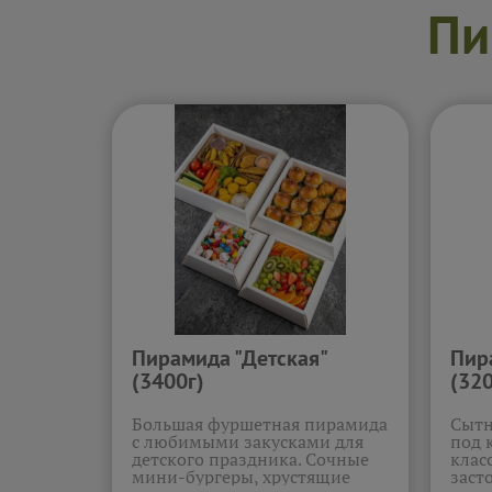
Подр
Пи
Пирамида "Детская"
Пир
(3400г)
(320
Большая фуршетная пирамида
Сытн
с любимыми закусками для
под 
детского праздника. Сочные
клас
мини-бургеры, хрустящие
заст