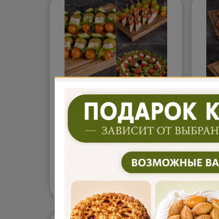
Ассорти канапе (1200г)
Фур
(260
Ассорти канапе с сырами,
Фурш
чоризо и свежими овощами.
руле
Пикантная колбаса,
Соче
сливочные сыры и сочные
слив
овощи создают контрастные и
выпе
очень аппетитные сочетания.
разн
7 500
9 
В корзину
₽
Отличный вариант для
комф
фуршета, где важны красивая
удоб
подача и лёгкие закуски.
на п
Подробнее...
Подр