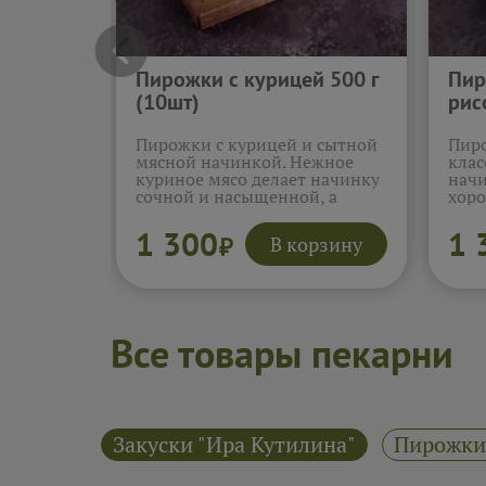
Пирожки с курицей 500 г
Пир
(10шт)
рис
Пирожки с курицей и сытной
Пиро
мясной начинкой. Нежное
клас
куриное мясо делает начинку
начи
сочной и насыщенной, а
хоро
мягкое тесто дополняет её без
созд
лишней тяжести. Хороший
сбал
1 300
1 
В корзину
₽
выбор для перекуса или
Сытн
небольшого обеда.
особ
Подробнее...
люб
вып
Все товары пекарни
Пирамиды "Ира Кутилина"
Закуски "Ира Кутилина"