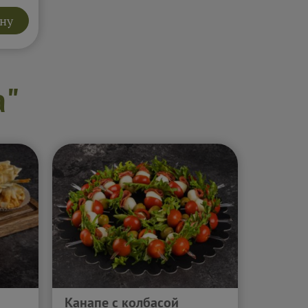
айфл
ину
ему
азу
ника
стей.
а"
Канапе с колбасой