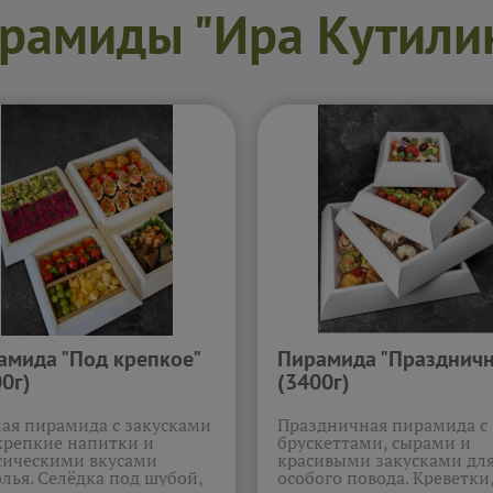
обнее...
рамиды "Ира Кутили
амида "Под крепкое"
Пирамида "Праздничн
0г)
(3400г)
ая пирамида с закусками
Праздничная пирамида с
крепкие напитки и
брускеттами, сырами и
сическими вкусами
красивыми закусками дл
олья. Селёдка под шубой,
особого повода. Креветки