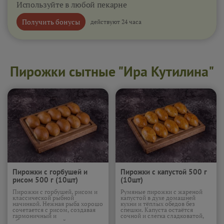
Используйте в любой пекарне
Получить бонусы
действуют 24 часа
Пирожки сытные "Ира Кутилина"
Пирожки с горбушей и
Пирожки с капустой 500 г
рисом 500 г (10шт)
(10шт)
Пирожки с горбушей, рисом и
Румяные пирожки с жареной
классической рыбной
капустой в духе домашней
начинкой. Нежная рыба хорошо
кухни и тёплых обедов без
сочетается с рисом, создавая
спешки. Капуста остаётся
гармоничный и
сочной и слегка сладковатой,
сбалансированный вкус.
тонкое тесто приятно