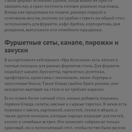
Такой формат особенно удобен, когда важно не просто
заказать еду, а сразу получить готовое решение под повод.
Блюда уже продуманы по подаче, размеру порций и
сочетанию вкусов, поэтому их удобно ставить на общий стол,
использовать для фуршета, кофе-брейка, корпоратива, дня
рождения, выпускного или семейного праздника.
Фуршетные сеты, канапе, пирожки и
закуски
В ассортименте кейтеринга «Ира Кутилина» есть лёгкие и
сытные позиции для разных форматов стола. Для фуршета
подойдут канапе, брускетты, тарталетки, рулетики,
профитроли, круассаны с начинками, мини-бургеры и
закусочные боксы. Такие блюда удобно брать руками, они
аккуратно выглядят на столе и не требуют нарезки.
Если нужен более сытный стол, можно добавить пирожки,
горячие блюда, салаты, мясные и сырные тарелки. В меню есть
пирожки с мясом, картошкой, капустой, луком и яйцом, а
также другие позиции, которые хорошо подходят для гостей,
коллег и семейных встреч. Это помогает собрать не только
красивый, но и полноценный стол, чтобы гостям было вкусно