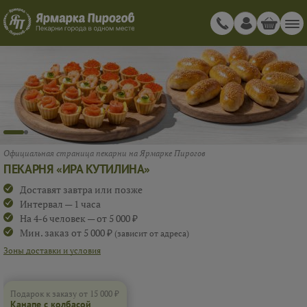
ица пекарни на Ярмарке Пирогов
А КУТИЛИНА»
КАНАПЕ С КО
тра или позже
ПРИ ЗАКАЗЕ О
 часа
к — от 5 000 ₽
KANA
 5 000 ₽
(зависит от адреса)
словия
Подарок к заказу от 15 000 ₽
Канапе с колбасой