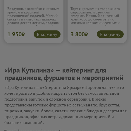
Воздушные капкейки с нежным
Торт с кремом из творожного
кремом и красивой
сыра, сливок и свежими
праздничной подачей. Мягкий
ягодами. Нежный сливочный
бисквит и сливочная шапочка
крем хорошо сочетается с
делают десерт лёгким, сладким
мягкими коржами и сочными
и очень уютным. Отличный
ягодами, которые добавляют
вариант для праздника,
приятную свежесть. Такой торт
1 950
3 800
фуршета или сладкого стола.
выглядит эффектно и сразу
В корзину
В корзину
₽
₽
Подробнее...
создаёт праздничное
настроение.
Подробнее...
«Ира Кутилина» — кейтеринг для
праздников, фуршетов и мероприятий
«Ира Кутилина» — кейтеринг на Ярмарке Пирогов для тех, кто
хочет красиво и удобно накрыть стол без самостоятельной
подготовки, закупок и сложной сервировки. В меню
представлены готовые фуршетные сеты, канапе, брускетты,
пирожки, закуски, боксы, салаты, горячие блюда и десерты для
праздников, офисных встреч, домашних мероприятий и
больших компаний.