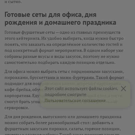
и сытно.
Готовые сеты для офиса, дня
рождения и домашнего праздника
Готовые фуршетные сеты — одно из главных преимуществ
этого кейтеринга. Их удобно выбирать, когда нужно быстро
понять, что заказать на определённое количество гостей и
под конкретный формат мероприятия. В одном наборе уже
собраны разные вкусы и виды закусок, поэтому не нужно
самостоятельно подбирать каждую позицию отдельно.
Для офиса можно выбрать сеты с порционными закусками,
пирожками, брускеттами и мини-бургерами. Такой формат
×
подходит для поздравления коллег, встречи с партнёрами,
Этот сайт использует файлы cookies,
кофе-брейка, обучения, презентации или небольшого
подробнее смотрите
корпоратива. Еду удобно поставить на общий стол, а гости
Пользовательское соглашение
смогут брать угощения без приборов и дополнительной
сервировки.
Для дня рождения, выпускного или домашнего праздника
можно собрать более разнообразный стол: добавить к
фуршетным закускам пирожки, салаты, горячие позиции,
десерты и сладкие наборы. Такой заказ помогает закрыть