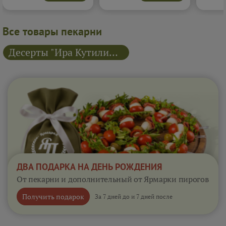
выпечки.
Подробнее...
Подробнее...
фуршете 
ещё оди
Все товары пекарни
Десерты "Ира Кутилина"
ДВА ПОДАРКА НА ДЕНЬ РОЖДЕНИЯ
От пекарни и дополнительный от Ярмарки пирогов
Получить подарок
За 7 дней до и 7 дней после