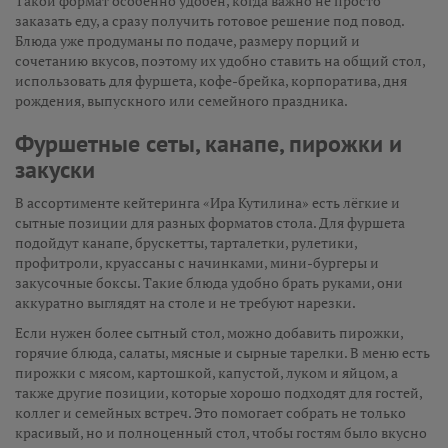
Такой формат особенно удобен, когда важно не просто
заказать еду, а сразу получить готовое решение под повод.
Блюда уже продуманы по подаче, размеру порций и
сочетанию вкусов, поэтому их удобно ставить на общий стол,
использовать для фуршета, кофе-брейка, корпоратива, дня
рождения, выпускного или семейного праздника.
Фуршетные сеты, канапе, пирожки и
закуски
В ассортименте кейтеринга «Ира Кутилина» есть лёгкие и
сытные позиции для разных форматов стола. Для фуршета
подойдут канапе, брускетты, тарталетки, рулетики,
профитроли, круассаны с начинками, мини-бургеры и
закусочные боксы. Такие блюда удобно брать руками, они
аккуратно выглядят на столе и не требуют нарезки.
Если нужен более сытный стол, можно добавить пирожки,
горячие блюда, салаты, мясные и сырные тарелки. В меню есть
пирожки с мясом, картошкой, капустой, луком и яйцом, а
также другие позиции, которые хорошо подходят для гостей,
коллег и семейных встреч. Это помогает собрать не только
красивый, но и полноценный стол, чтобы гостям было вкусно