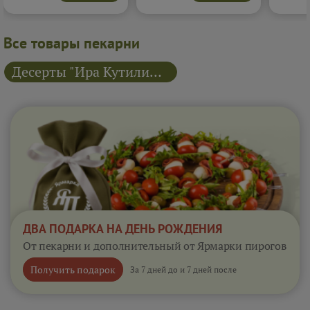
Подробнее...
выпечки.
Подробнее...
настрое
Все товары пекарни
Десерты "Ира Кутилина"
ДВА ПОДАРКА НА ДЕНЬ РОЖДЕНИЯ
От пекарни и дополнительный от Ярмарки пирогов
Получить подарок
За 7 дней до и 7 дней после