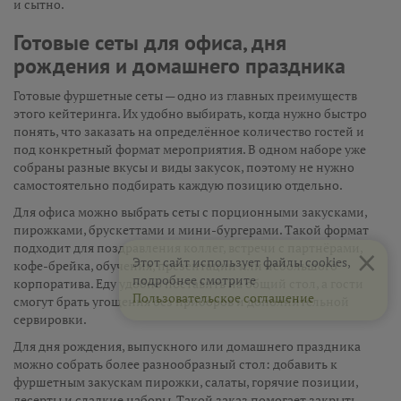
и сытно.
Готовые сеты для офиса, дня
рождения и домашнего праздника
Готовые фуршетные сеты — одно из главных преимуществ
этого кейтеринга. Их удобно выбирать, когда нужно быстро
понять, что заказать на определённое количество гостей и
под конкретный формат мероприятия. В одном наборе уже
собраны разные вкусы и виды закусок, поэтому не нужно
самостоятельно подбирать каждую позицию отдельно.
Для офиса можно выбрать сеты с порционными закусками,
пирожками, брускеттами и мини-бургерами. Такой формат
×
подходит для поздравления коллег, встречи с партнёрами,
Этот сайт использует файлы cookies,
кофе-брейка, обучения, презентации или небольшого
подробнее смотрите
корпоратива. Еду удобно поставить на общий стол, а гости
Пользовательское соглашение
смогут брать угощения без приборов и дополнительной
сервировки.
Для дня рождения, выпускного или домашнего праздника
можно собрать более разнообразный стол: добавить к
фуршетным закускам пирожки, салаты, горячие позиции,
десерты и сладкие наборы. Такой заказ помогает закрыть