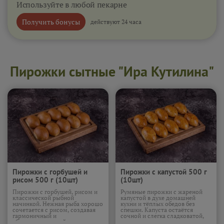
Используйте в любой пекарне
Получить бонусы
действуют 24 часа
Пирожки сытные "Ира Кутилина"
Пирожки с горбушей и
Пирожки с капустой 500 г
рисом 500 г (10шт)
(10шт)
Пирожки с горбушей, рисом и
Румяные пирожки с жареной
классической рыбной
капустой в духе домашней
начинкой. Нежная рыба хорошо
кухни и тёплых обедов без
сочетается с рисом, создавая
спешки. Капуста остаётся
гармоничный и
сочной и слегка сладковатой,
сбалансированный вкус.
тонкое тесто приятно