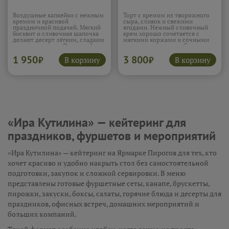
Воздушные капкейки с нежным
Торт с кремом из творожного
кремом и красивой
сыра, сливок и свежими
праздничной подачей. Мягкий
ягодами. Нежный сливочный
бисквит и сливочная шапочка
крем хорошо сочетается с
делают десерт лёгким, сладким
мягкими коржами и сочными
и очень уютным. Отличный
ягодами, которые добавляют
вариант для праздника,
приятную свежесть. Такой торт
1 950
3 800
фуршета или сладкого стола.
выглядит эффектно и сразу
В корзину
В корзину
₽
₽
Подробнее...
создаёт праздничное
настроение.
Подробнее...
«Ира Кутилина» — кейтеринг для
праздников, фуршетов и мероприятий
«Ира Кутилина» — кейтеринг на Ярмарке Пирогов для тех, кто
хочет красиво и удобно накрыть стол без самостоятельной
подготовки, закупок и сложной сервировки. В меню
представлены готовые фуршетные сеты, канапе, брускетты,
пирожки, закуски, боксы, салаты, горячие блюда и десерты для
праздников, офисных встреч, домашних мероприятий и
больших компаний.