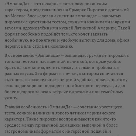
«ЭмпанаДа» — это пекарня с латиноамериканским
характером, представленная на Ярмарке Пирогов с доставкой
по Москве. Здесь сделан акцент на эмпанадас — закрытых
пирожках с хрустящим тестом, сочными начинками и яркими
вкусами, вдохновлёнными кухней Латинской Америки. Такой
формат особенно подойдёт тем, кто хочет заказать
необычную, но понятную и удобную выпечку для дома, офиса,
перекуса или стола на компанию.
В основе меню «ЭмпанаДа» — эмпанадас: румяные пирожки с
тонким тестом и насыщенной начинкой, которые удобно
брать на компанию, делить между гостями и пробовать в
разных вкусах. Это формат выпечки, в котором сочетаются
сытность, выразительные специи и удобная подача, поэтому
эмпанадас хорошо подходят и для быстрого перекуса, и для
более щедрого заказа к встрече с друзьями или семейному
ужину.
Главная особенность «ЭмпанаДа» — сочетание хрустящего
теста, сочной начинки и яркого латиноамериканского
характера. Такие пирожки воспринимаются как что-то
среднее между привычной домашней выпечкой и более
гастрономичным форматом с интересной подачей и