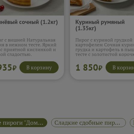
нёвый сочный (1.2кг)
Куриный румяный
(1.35кг)
г с вишней Натуральная
Пирог с куриной грудкой
я в нежном тесте. Яркий
картофелем Сочная кури
 с приятной кислинкой и
грудка и картофель в пы
ой сладостью.
тесте с золотистой короч
обнее...
Сытный вариант для всей
семьи.
Подробнее...
935
1 850
В корзину
В корзи
₽
₽
Двойные пироги "Домашние пироги"
Сладкие сдобные пироги "Домашние пироги"