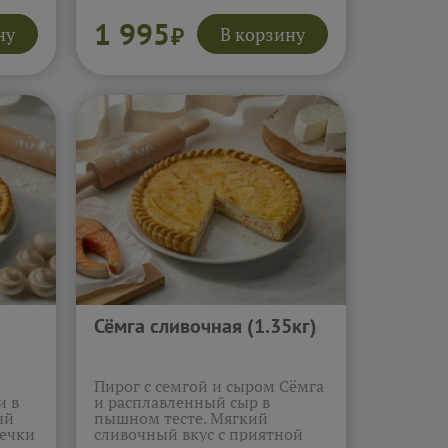
...
корочке.
Подробнее...
1 995
ну
В корзину
₽
Сёмга сливочная (1.35кг)
Пирог с семгой и сыром Сёмга
и в
и расплавленный сыр в
ый
пышном тесте. Мягкий
печки
сливочный вкус с приятной