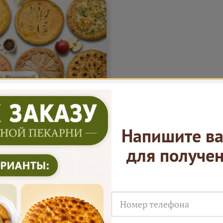
 "Большой семейный"
7-20 персон (7.95кг)
Напишите ва
ансированный, сытный и
омашнему уютный
для получе
ант. Разнообразие мясных
ощных пирогов
лняется нежным сладким
ом. Начинки подобраны
 835
В корзину
₽
 чтобы подойти для
йного стола и дружеских
еч. Отличный выбор для
ании и душевного
олья.
Подробнее...