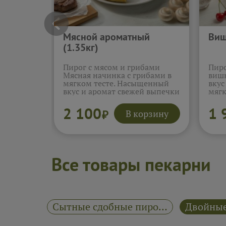
Мясной ароматный
Виш
(1.35кг)
Пирог с мясом и грибами
Пиро
Мясная начинка с грибами в
вишн
мягком тесте. Насыщенный
вкус
вкус и аромат свежей выпечки
мягк
без лишнего.
Подробнее...
Подр
2 100
1 
В корзину
₽
Все товары пекарни
Сеты "Домашние пироги" от Ярмарки пирогов
Сытные сдобные пироги "Домашние пироги"