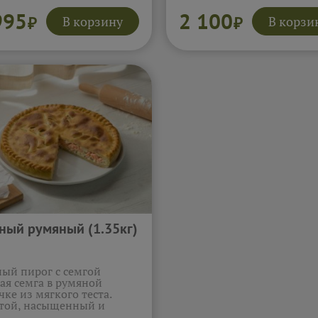
г к ужину.
Подробнее...
без лишнего.
Подробнее...
995
2 100
В корзину
В корзи
₽
₽
ный румяный (1.35кг)
ый пирог с семгой
ая семга в румяной
чке из мягкого теста.
той, насыщенный и
тный вкус.
Подробнее...