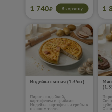
домашней выпечки к обеду
Сытн
или ужину.
Подробнее...
семь
1 740
1 
В корзину
₽
Индейка сытная (1.35кг)
Мяс
(1.3
Пирог с индейкой,
Пиро
картофелем и грибами
Сочн
Индейка, картофель и грибы в
куби
пышном тесте.
Осно