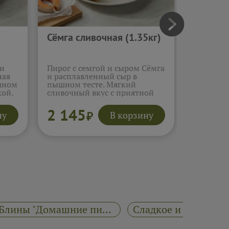
Сёмга сливочная (1.35кг)
Индейк
(1.35кг
 и
Пирог с семгой и сыром Сёмга
Пирог с 
ная
и расплавленный сыр в
Нежная и
шном
пышном тесте. Мягкий
мягком т
кой.
сливочный вкус с приятной
сытный в
солоноватой ноткой.
корочке.
Подробнее...
2 145
1 99
ну
В корзину
₽
Блины "Домашние пироги"