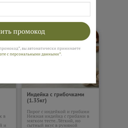
ние пироги"
ить промокод
промокод”, вы автоматически принимаете
боте с персональными данными”
.
Индейка с грибочками
(1.35кг)
Пирог с индейкой и грибами
к в
Нежная индейка с грибами в
мягком тесте. Лёгкий, но
й и
сытный вкус в румяной