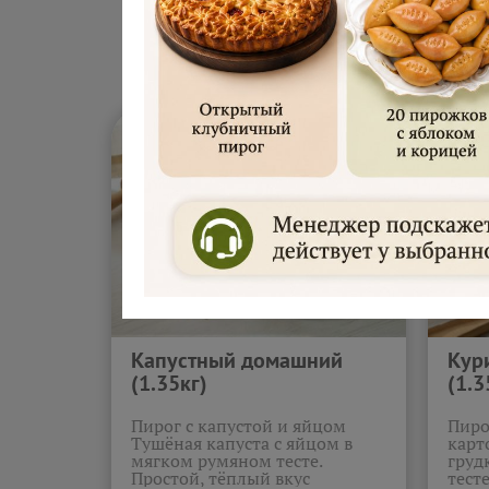
Сытные сдо
Капустный домашний
Кур
(1.35кг)
(1.3
Пирог с капустой и яйцом
Пиро
Тушёная капуста с яйцом в
карт
мягком румяном тесте.
груд
Простой, тёплый вкус
тест