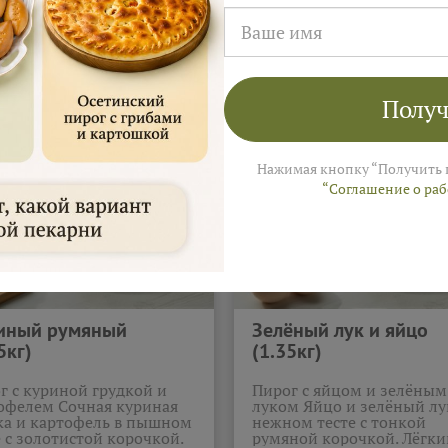
бные пироги "Домаш
Получ
Нажимая кнопку “Получить 
“Соглашение о ра
иный румяный
Зелёный лук и яйцо
5кг)
(1.35кг)
г с куриной грудкой и
Пирог с яйцом и зелёным
офелем Сочная куриная
луком Яйцо и зелёный лу
ка и картофель в пышном
нежном тесте с тонкой
е с золотистой корочкой.
румяной корочкой. Лёгки