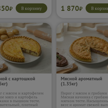
ый вариант для всей
знакомый вкус.
Подробнее
и.
Подробнее...
850
1 870
В корзину
В корзи
₽
₽
ной с картошкой
Мясной ароматный
5кг)
(1.35кг)
г с мясом и картофелем
Пирог с мясом и грибами
ое мясо и картофель
Мясная начинка с грибам
ками в пышном тесте.
мягком тесте. Насыщенн
вательный, плотный
вкус и аромат свежей вы