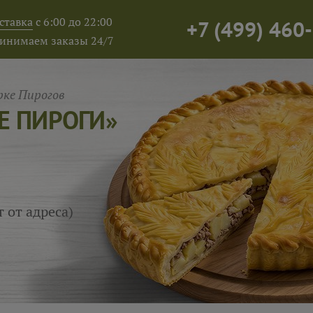
ставка
с 6:00 до 22:00
+7
(
499
)
460-
инимаем заказы 24/7
ке Пирогов
Е ПИРОГИ»
т от адреса)