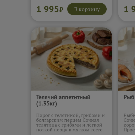
Сбалансированный домашний
пиро
вкус для большого стола.
1 995
1 
В корзину
₽
Подробнее...
Телячий аппетитный
Рыб
(1.35кг)
Пирог с телятиной, грибами и
Рыбн
болгарским перцем Сочная
Сочн
телятина с грибами и лёгкой
коро
ноткой перца в мягком тесте.
Прос
Насыщенно и по-домашнему.
поня