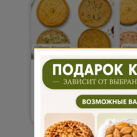
Сет "Лёгкий сытный" на
Сет
11-14 персон (5.4кг)
на 1
Компактный, насыщенный и
Сбал
удобный формат. Включает
по-д
популярные сытные пироги с
вари
гармоничными начинками и
и ов
мягким тестом. Подходит для
допо
небольшой компании или
вкус
7 750
11
В корзину
₽
семейного ужина.
так,
Универсальный вариант для
семе
любого повода. 1 литра морса
встр
от Ярмарки пирогов в
комп
подарок.
Подробнее...
заст