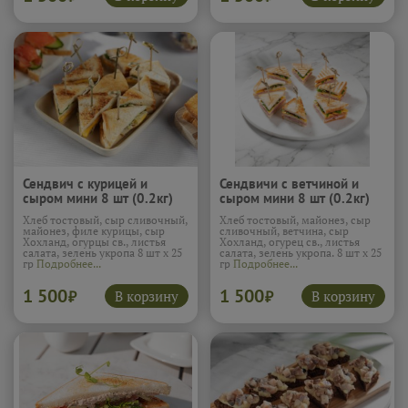
Сендвич с курицей и
Сендвичи с ветчиной и
сыром мини 8 шт (0.2кг)
сыром мини 8 шт (0.2кг)
Хлеб тостовый, сыр сливочный,
Хлеб тостовый, майонез, сыр
майонез, филе курицы, сыр
сливочный, ветчина, сыр
Хохланд, огурцы св., листья
Хохланд, огурец св., листья
салата, зелень укропа 8 шт х 25
салата, зелень укропа. 8 шт х 25
гр
Подробнее...
гр
Подробнее...
1 500
1 500
В корзину
В корзину
₽
₽