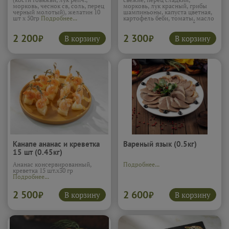
морковь, чеснок св, соль, перец
морковь, лук красный, грибы
черный молотый), желатин 10
шампиньоны, капуста цветная,
шт х 50гр
Подробнее...
картофель беби, томаты, масло
подсолн., тимьян свежий, соль
12 шт х 80 гр
Подробнее...
2 200
2 300
В корзину
В корзину
₽
₽
Канапе ананас и креветка
Вареный язык (0.5кг)
15 шт (0.45кг)
Ананас консервированный,
Подробнее...
креветка 15 шт.х30 гр
Подробнее...
2 500
2 600
В корзину
В корзину
₽
₽