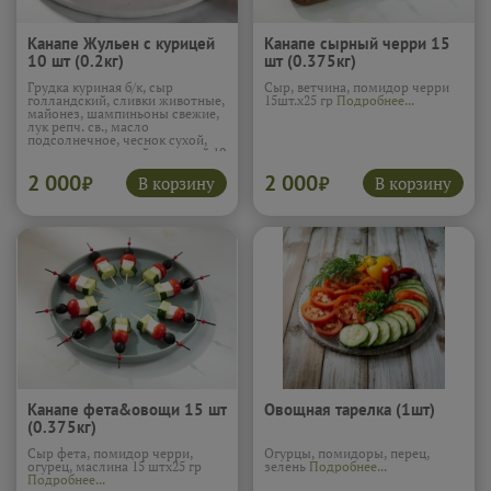
Канапе Жульен с курицей
Канапе сырный черри 15
10 шт (0.2кг)
шт (0.375кг)
Грудка куриная б/к, сыр
Сыр, ветчина, помидор черри
голландский, сливки животные,
15шт.х25 гр
Подробнее...
майонез, шампиньоны свежие,
лук репч. св., масло
подсолнечное, чеснок сухой,
соль, перец черный молотый 10
шт х 20 гр
Подробнее...
2 000
2 000
В корзину
В корзину
₽
₽
Канапе фета&овощи 15 шт
Овощная тарелка (1шт)
(0.375кг)
Сыр фета, помидор черри,
Огурцы, помидоры, перец,
огурец, маслина 15 штх25 гр
зелень
Подробнее...
Подробнее...