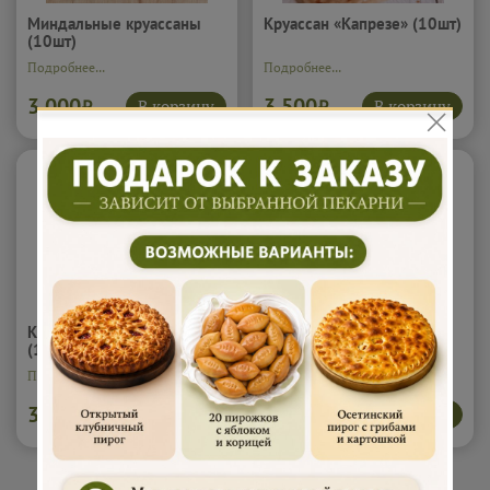
Миндальные круассаны
Круассан «Капрезе» (10шт)
(10шт)
Подробнее...
Подробнее...
3 000
3 500
В корзину
В корзину
₽
₽
Круассан «с Карбонадом»
Круассан «С Лососем»
(10шт)
(10шт)
Подробнее...
Подробнее...
3 500
4 000
В корзину
В корзину
₽
₽