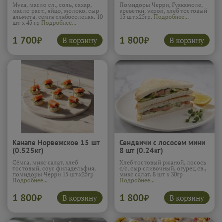
Мука, масло сл., соль, сахар,
Помидоры Черри, Гуакамоле,
масло раст., яйцо, молоко, сыр
креветки, укроп, хлеб тостовый
альмета, семга слабосоленая. 10
15 шт.х25гр.
Подробнее...
шт х 45 гр
Подробнее...
1 700
1 800
В корзину
В корзину
₽
₽
Канапе Норвежское 15 шт
Сендвичи с лососем мини
(0.525кг)
8 шт (0.24кг)
Сёмга, микс салат, хлеб
Хлеб тостовый ржаной, лосось
тостовый, соус филадельфия,
с/с, сыр сливочный, огурец св.,
помидоры Черри 15 шт.х25гр
микс салат. 8 шт х 30гр
Подробнее...
Подробнее...
1 800
1 800
В корзину
В корзину
₽
₽