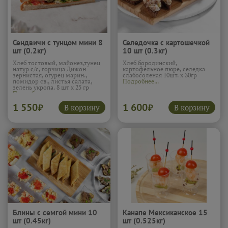
Сендвичи с тунцом мини 8
Селедочка с картошечкой
шт (0.2кг)
10 шт (0.3кг)
Хлеб тостовый, майонез,тунец
Хлеб бородинский,
натур с/с, горчица Дижон
картофельное пюре, селедка
зернистая, огурец марин.,
слабосоленая 10шт. х 30гр
помидор св., листья салата,
Подробнее...
зелень укропа. 8 шт х 25 гр
Подробнее...
1 550
1 600
В корзину
В корзину
₽
₽
Блины с семгой мини 10
Канапе Мексиканское 15
шт (0.45кг)
шт (0.525кг)