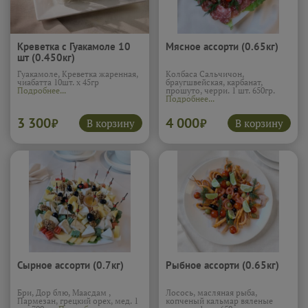
Креветка с Гуакамоле 10
Мясное ассорти (0.65кг)
шт (0.450кг)
Гуакамоле, Креветка жаренная,
Колбаса Сальчичон,
чиабатта 10шт. х 45гр
браугшвейская, карбанат,
Подробнее...
прошуто, черри. 1 шт. 650гр.
Подробнее...
3 300
4 000
В корзину
В корзину
₽
₽
Сырное ассорти (0.7кг)
Рыбное ассорти (0.65кг)
Бри, Дор блю, Маасдам ,
Лосось, масляная рыба,
Пармезан, грецкий орех, мед. 1
копченый кальмар вяленые