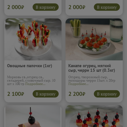
2 000
2 000
В корзину
В корзину
₽
₽
Овощные палочки (1кг)
Канапе огурец, мягкий
сыр, черри 15 шт (0.3кг)
Морковь св.,огурец св.,
Огурец, творожный сыр,
сельдерей, сливочный сыр. 10
помидоры черри 15шт. х 20гр
шт х 100 гр
Подробнее...
Подробнее...
2 100
2 200
В корзину
В корзину
₽
₽