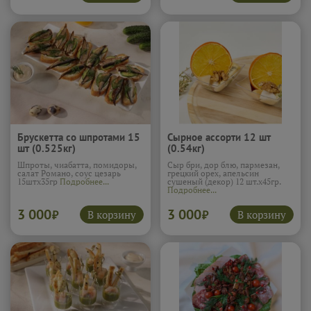
Брускетта со шпротами 15
Сырное ассорти 12 шт
шт (0.525кг)
(0.54кг)
Шпроты, чиабатта, помидоры,
Сыр бри, дор блю, пармезан,
салат Романо, соус цезарь
грецкий орех, апельсин
15штх35гр
Подробнее...
сушеный (декор) 12 шт.х45гр.
Подробнее...
3 000
3 000
В корзину
В корзину
₽
₽