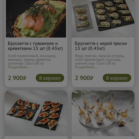
Брускетта с гуакамоле и
Брускетта с икрой трески
креветками 15 шт (0.45кг)
15 шт (0.45кг)
Хлеб пшеничный, помидор,
Икра трески, свежий огурец,
авокадо, перец, креветка
хлеб пшеничный, горчица,
салатная 15шт.х30 гр
мягкий сыр 15шт.х30 гр
Подробнее...
Подробнее...
2 900
2 900
В корзину
В корзину
₽
₽