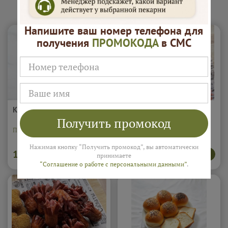
Закуски "Буфетоф"
Напишите ваш номер телефона для
получения
ПРОМОКОДА
в СМС
Картофель фри (0.1кг)
Наггетсы куриные (5шт)
Получить промокод
Подробнее...
Порция наггетсов 5шт.
Подробнее...
Нажимая кнопку “Получить промокод”, вы автоматически
160
500
В корзину
В корзину
₽
₽
принимаете
“Соглашение о работе с персональными данными”
.