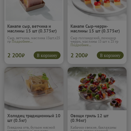
Канапе сыр, ветчина и
Канапе Сыр-черри-
маслины 15 шт (0.375кг)
маслины 15 шт (0.375кг)
Сыр, ветчина, маслина 15шт.х25
Сыр голландский, помидор
гр
Подробнее...
черри, маслины 15 шт х 25 гр
Подробнее...
2 200
2 200
В корзину
В корзину
₽
₽
Холодец традиционный 10
Овощи гриль 12 шт
шт (0.5кг)
(0.96кг)
Говядина отв, бульон мясной
Кабачки свежие, баклажаны
(кости говяжьи, лук репч.,
свежие, перец сладкий,