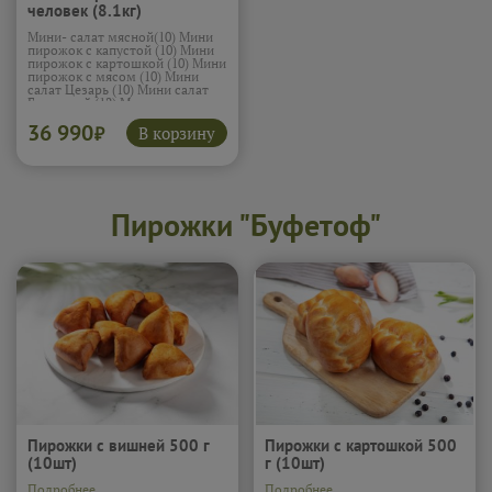
человек (8.1кг)
Мини- салат мясной(10) Мини
пирожок с капустой (10) Мини
пирожок с картошкой (10) Мини
пирожок с мясом (10) Мини
салат Цезарь (10) Мини салат
Греческий (12) Мини салат
Фаворит (15) Мини сэндвич с
36 990
ветчиной и сыром (12)
В корзину
₽
Овощные палочки (10) Печеные
овощи (10) Мини салат
крабовый (15) Мини сэндвичи с
лососем (12) Канапе (сыр,
черри, маслины) (15) Канапе
(курица с ананас) (15) Жареная
Пирожки "Буфетоф"
креветка с соусом терияки (15)
Мини сэндвич с курицей и
сыром (12)
Подробнее...
Пирожки с вишней 500 г
Пирожки с картошкой 500
(10шт)
г (10шт)
Подробнее...
Подробнее...