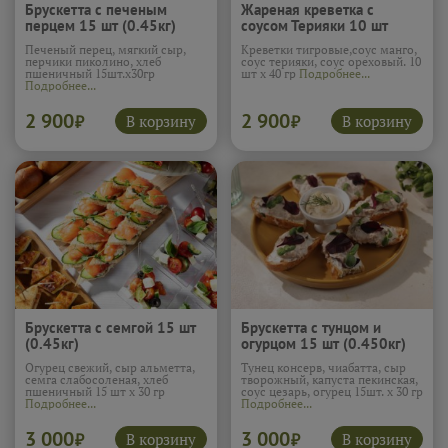
Брускетта с печеным
Жареная креветка с
перцем 15 шт (0.45кг)
соусом Терияки 10 шт
(0.4кг)
Печеный перец, мягкий сыр,
Креветки тигровые,соус манго,
перчики пиколино, хлеб
соус терияки, соус ореховый. 10
пшеничный 15шт.х30гр
шт х 40 гр
Подробнее...
Подробнее...
2 900
2 900
В корзину
В корзину
₽
₽
Брускетта с семгой 15 шт
Брускетта с тунцом и
(0.45кг)
огурцом 15 шт (0.450кг)
Огурец свежий, сыр альметта,
Тунец консерв, чиабатта, сыр
семга слабосоленая, хлеб
творожный, капуста пекинская,
пшеничный 15 шт х 30 гр
соус цезарь, огурец 15шт. х 30 гр
Подробнее...
Подробнее...
3 000
3 000
В корзину
В корзину
₽
₽