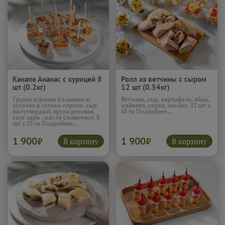
Канапе Ананас с курицей 8
Ролл из ветчины с сыром
шт (0.2кг)
12 шт (0.54кг)
Грудка куриная б/к,ананасы
Ветчина, сыр, картофель, яйцо,
кусочки в легком сиропе, сыр
майонез, укроп, чеснок. 12 шт х
полутвердый, крупа рисовая,
45 гр
Подробнее...
соус кари , масло сливочное. 8
шт х 25 гр
Подробнее...
1 900
1 900
В корзину
В корзину
₽
₽