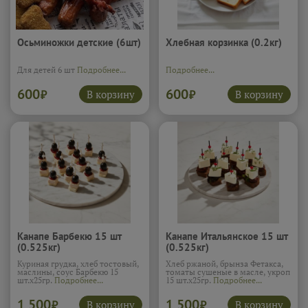
Осьминожки детские (6шт)
Хлебная корзинка (0.2кг)
Для детей 6 шт
Подробнее...
Подробнее...
600
600
В корзину
В корзину
₽
₽
Канапе Барбекю 15 шт
Канапе Итальянское 15 шт
(0.525кг)
(0.525кг)
Куриная грудка, хлеб тостовый,
Хлеб ржаной, брынза Фетакса,
маслины, соус Барбекю 15
томаты сушеные в масле, укроп
шт.х25гр.
Подробнее...
15 шт.х25гр.
Подробнее...
1 500
1 500
В корзину
В корзину
₽
₽