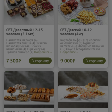
СЕТ Десертный 12-15
СЕТ Детский 10-12
человек (2.16кг)
человек (4кг)
Панакотта маракуя (4)
Картофель фри (12) Сосиски
Панакотта вишня (4) Чизкейк
осьминожки (6) Куриные
шоколадный (4) Чизкейк
наггетсы (6) Овощные палочки
ванильный (4) Тирамису (4)
(10) Соус в ассортименте (5)
Трайфл сникерс (4)
Подробнее...
Подробнее...
7 500
9 000
В корзину
В корзину
₽
₽