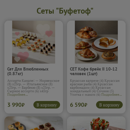
Сеты "Буфетоф"
Сет Для Влюбленных
СЕТ Кофе брейк II 10-12
(0.87кг)
человек (1шт)
Ассорти Канапе: — Норвежское
Круассан капрезе (4) Круассан
(8) х25гр. — Итальянское (8)
красная рыба (4) Круассан
х25гр. — Барбекю (8) х25гр. —
карбонадом (4) Круассан
Сырное ассорти (6) х45гр
миндальный (4) Сочник (5)
Подробнее...
Улитка с маком (6)
Подробнее...
3 990
6 590
В корзину
В корзину
₽
₽