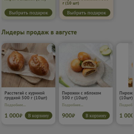
г
(10 шт)
Выбрать подарок
Выбрать подарок
Лидеры продаж в августе
Расстегай с куриной
Пирожки с яблоком
Пирожк
грудкой 500 г (10шт)
500 г (10шт)
(10шт)
Подробнее...
Подробнее...
Подробне
1 000
900
1 000
В корзину
В корзину
₽
₽