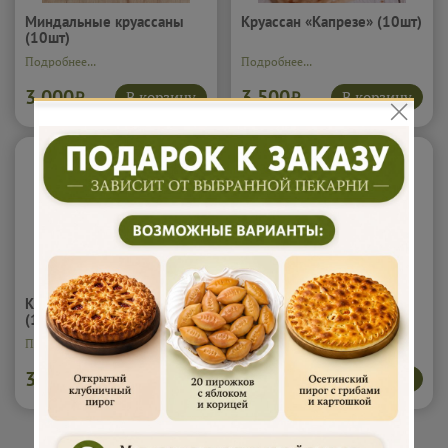
Миндальные круассаны
Круассан «Капрезе» (10шт)
(10шт)
Подробнее...
Подробнее...
3 000
3 500
В корзину
В корзину
₽
₽
Круассан «с Карбонадом»
Круассан «С Лососем»
(10шт)
(10шт)
Подробнее...
Подробнее...
3 500
4 000
В корзину
В корзину
₽
₽