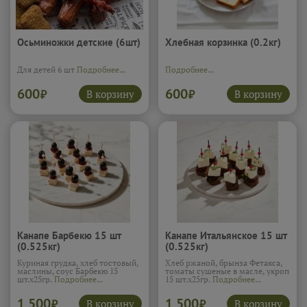
Осьминожки детские (6шт)
Хлебная корзинка (0.2кг)
Для детей 6 шт
Подробнее...
Подробнее...
600
600
В корзину
В корзину
₽
₽
Канапе Барбекю 15 шт
Канапе Итальянское 15 шт
(0.525кг)
(0.525кг)
Куриная грудка, хлеб тостовый,
Хлеб ржаной, брынза Фетакса,
маслины, соус Барбекю 15
томаты сушеные в масле, укроп
шт.х25гр.
Подробнее...
15 шт.х25гр.
Подробнее...
1 500
1 500
В корзину
В корзину
₽
₽