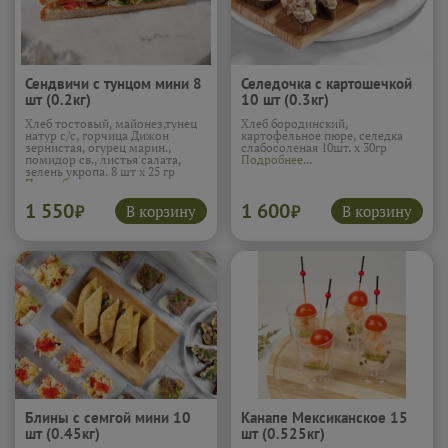
Сендвичи с тунцом мини 8
Селедочка с картошечкой
шт (0.2кг)
10 шт (0.3кг)
Хлеб тостовый, майонез,тунец
Хлеб бородинский,
натур с/с, горчица Дижон
картофельное пюре, селедка
зернистая, огурец марин.,
слабосоленая 10шт. х 30гр
помидор св., листья салата,
Подробнее...
зелень укропа. 8 шт х 25 гр
Подробнее...
1 550
1 600
В корзину
В корзину
₽
₽
Блины с семгой мини 10
Канапе Мексиканское 15
шт (0.45кг)
шт (0.525кг)