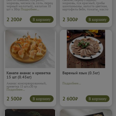
морковь, чеснок св, соль, перец
морковь, лук красный, грибы
черный молотый), желатин 10
шампиньоны, капуста цветная,
шт х 50гр
Подробнее...
картофель беби, томаты, масло
подсолн., тимьян свежий, соль
12 шт х 80 гр
Подробнее...
2 200
2 300
В корзину
В корзину
₽
₽
Канапе ананас и креветка
Вареный язык (0.5кг)
15 шт (0.45кг)
Ананас консервированный,
Подробнее...
креветка 15 шт.х30 гр
Подробнее...
2 500
2 600
В корзину
В корзину
₽
₽