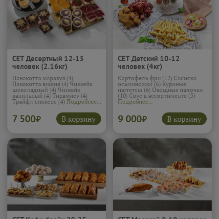
СЕТ Десертный 12-15
СЕТ Детский 10-12
человек (2.16кг)
человек (4кг)
Панакотта маракуя (4)
Картофель фри (12) Сосиски
Панакотта вишня (4) Чизкейк
осьминожки (6) Куриные
шоколадный (4) Чизкейк
наггетсы (6) Овощные палочки
ванильный (4) Тирамису (4)
(10) Соус в ассортименте (5)
Трайфл сникерс (4)
Подробнее...
Подробнее...
7 500
9 000
В корзину
В корзину
₽
₽