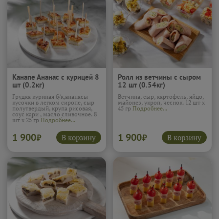
Канапе Ананас с курицей 8
Ролл из ветчины с сыром
шт (0.2кг)
12 шт (0.54кг)
Грудка куриная б/к,ананасы
Ветчина, сыр, картофель, яйцо,
кусочки в легком сиропе, сыр
майонез, укроп, чеснок. 12 шт х
полутвердый, крупа рисовая,
45 гр
Подробнее...
соус кари , масло сливочное. 8
шт х 25 гр
Подробнее...
1 900
1 900
В корзину
В корзину
₽
₽