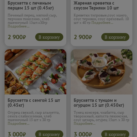
Брускетта с печеным
Жареная креветка с
перцем 15 шт (0.45кг)
соусом Терияки 10 шт
(0.4кг)
Печеный перец, мягкий сыр,
Креветки тигровые,соус манго,
перчики пиколино, хлеб
соус терияки, соус ореховый. 10
пшеничный 15шт.х30гр
шт х 40 гр
Подробнее...
Подробнее...
2 900
2 900
В корзину
В корзину
₽
₽
Брускетта с семгой 15 шт
Брускетта с тунцом и
(0.45кг)
огурцом 15 шт (0.450кг)
Огурец свежий, сыр альметта,
Тунец консерв, чиабатта, сыр
семга слабосоленая, хлеб
творожный, капуста пекинская,
пшеничный 15 шт х 30 гр
соус цезарь, огурец 15шт. х 30 гр
Подробнее...
Подробнее...
3 000
3 000
В корзину
В корзину
₽
₽