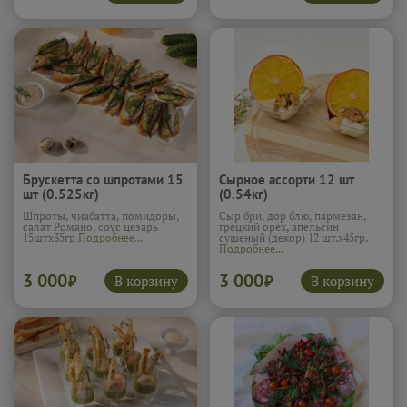
Брускетта со шпротами 15
Сырное ассорти 12 шт
шт (0.525кг)
(0.54кг)
Шпроты, чиабатта, помидоры,
Сыр бри, дор блю, пармезан,
салат Романо, соус цезарь
грецкий орех, апельсин
15штх35гр
Подробнее...
сушеный (декор) 12 шт.х45гр.
Подробнее...
3 000
3 000
В корзину
В корзину
₽
₽