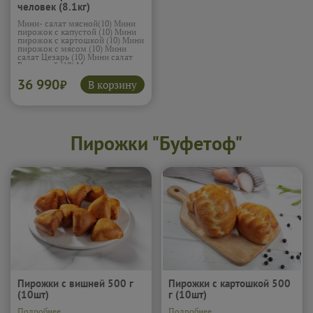
человек (8.1кг)
Мини- салат мясной(10) Мини
пирожок с капустой (10) Мини
пирожок с картошкой (10) Мини
пирожок с мясом (10) Мини
салат Цезарь (10) Мини салат
Греческий (12) Мини салат
Фаворит (15) Мини сэндвич с
36 990
ветчиной и сыром (12)
В корзину
₽
Овощные палочки (10) Печеные
овощи (10) Мини салат
крабовый (15) Мини сэндвичи с
лососем (12) Канапе (сыр,
черри, маслины) (15) Канапе
(курица с ананас) (15) Жареная
Пирожки "Буфетоф"
креветка с соусом терияки (15)
Мини сэндвич с курицей и
сыром (12)
Подробнее...
Пирожки с вишней 500 г
Пирожки с картошкой 500
(10шт)
г (10шт)
Подробнее...
Подробнее...