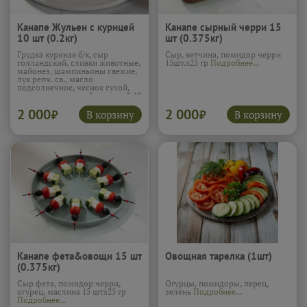
Канапе Жульен с курицей
Канапе сырный черри 15
10 шт (0.2кг)
шт (0.375кг)
Грудка куриная б/к, сыр
Сыр, ветчина, помидор черри
голландский, сливки животные,
15шт.х25 гр
Подробнее...
майонез, шампиньоны свежие,
лук репч. св., масло
подсолнечное, чеснок сухой,
соль, перец черный молотый 10
шт х 20 гр
Подробнее...
2 000
2 000
В корзину
В корзину
₽
₽
Канапе фета&овощи 15 шт
Овощная тарелка (1шт)
(0.375кг)
Сыр фета, помидор черри,
Огурцы, помидоры, перец,
огурец, маслина 15 штх25 гр
зелень
Подробнее...
Подробнее...