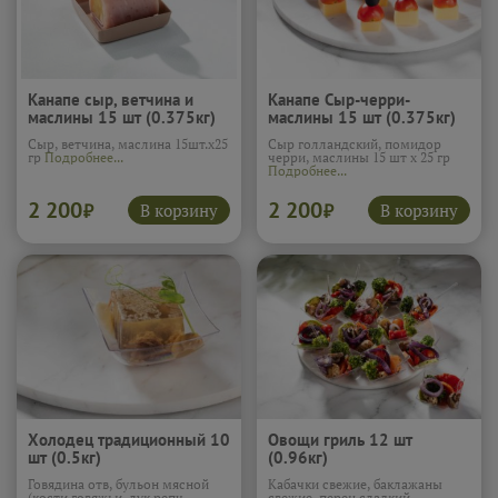
Канапе сыр, ветчина и
Канапе Сыр-черри-
маслины 15 шт (0.375кг)
маслины 15 шт (0.375кг)
Сыр, ветчина, маслина 15шт.х25
Сыр голландский, помидор
гр
Подробнее...
черри, маслины 15 шт х 25 гр
Подробнее...
2 200
2 200
В корзину
В корзину
₽
₽
Холодец традиционный 10
Овощи гриль 12 шт
шт (0.5кг)
(0.96кг)
Говядина отв, бульон мясной
Кабачки свежие, баклажаны
(кости говяжьи, лук репч.,
свежие, перец сладкий,