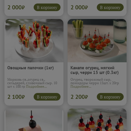
2 000
2 000
В корзину
В корзину
₽
₽
Овощные палочки (1кг)
Канапе огурец, мягкий
сыр, черри 15 шт (0.3кг)
Морковь св.,огурец св.,
Огурец, творожный сыр,
сельдерей, сливочный сыр. 10
помидоры черри 15шт. х 20гр
шт х 100 гр
Подробнее...
Подробнее...
2 100
2 200
В корзину
В корзину
₽
₽