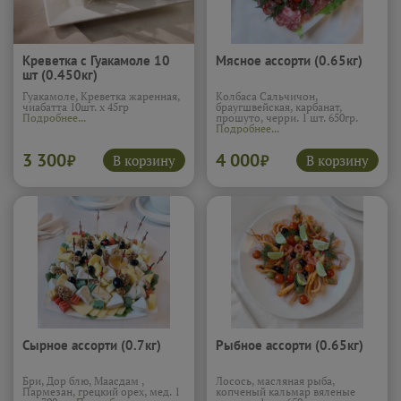
Креветка с Гуакамоле 10
Мясное ассорти (0.65кг)
шт (0.450кг)
Гуакамоле, Креветка жаренная,
Колбаса Сальчичон,
чиабатта 10шт. х 45гр
браугшвейская, карбанат,
Подробнее...
прошуто, черри. 1 шт. 650гр.
Подробнее...
3 300
4 000
В корзину
В корзину
₽
₽
Сырное ассорти (0.7кг)
Рыбное ассорти (0.65кг)
Бри, Дор блю, Маасдам ,
Лосось, масляная рыба,
Пармезан, грецкий орех, мед. 1
копченый кальмар вяленые