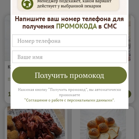
Закуски "Буфетоф"
Напишите ваш номер телефона для
получения
ПРОМОКОДА
в СМС
Картофель фри (0.1кг)
Наггетсы куриные (5шт)
Получить промокод
Подробнее...
Порция наггетсов 5шт.
Подробнее...
Нажимая кнопку “Получить промокод”, вы автоматически
160
500
В корзину
В корзину
₽
₽
принимаете
“Соглашение о работе с персональными данными”
.