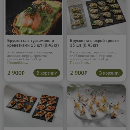
Брускетта с гуакамоле и
Брускетта с икрой трески
креветками 15 шт (0.45кг)
15 шт (0.45кг)
Хлеб пшеничный, помидор,
Икра трески, свежий огурец,
авокадо, перец, креветка
хлеб пшеничный, горчица,
салатная 15шт.х30 гр
мягкий сыр 15шт.х30 гр
Подробнее...
Подробнее...
2 900
2 900
В корзину
В корзину
₽
₽