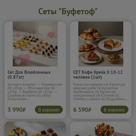
Сеты "Буфетоф"
Сет Для Влюбленных
СЕТ Кофе брейк II 10-12
(0.87кг)
человек (1шт)
Ассорти Канапе: — Норвежское
Круассан капрезе (4) Круассан
(8) х25гр. — Итальянское (8)
красная рыба (4) Круассан
х25гр. — Барбекю (8) х25гр. —
карбонадом (4) Круассан
Сырное ассорти (6) х45гр
миндальный (4) Сочник (5)
Подробнее...
Улитка с маком (6)
Подробнее...
3 990
6 590
В корзину
В корзину
₽
₽