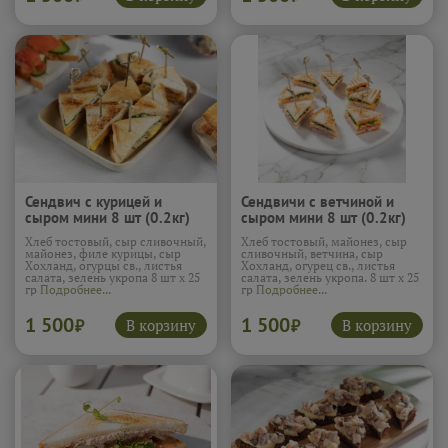
Сендвич с курицей и
Сендвичи с ветчиной и
сыром мини 8 шт (0.2кг)
сыром мини 8 шт (0.2кг)
Хлеб тостовый, сыр сливочный,
Хлеб тостовый, майонез, сыр
майонез, филе курицы, сыр
сливочный, ветчина, сыр
Хохланд, огурцы св., листья
Хохланд, огурец св., листья
салата, зелень укропа 8 шт х 25
салата, зелень укропа. 8 шт х 25
гр
Подробнее...
гр
Подробнее...
1 500
1 500
В корзину
В корзину
₽
₽