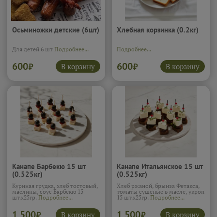
Осьминожки детские (6шт)
Хлебная корзинка (0.2кг)
Для детей 6 шт
Подробнее...
Подробнее...
600
600
В корзину
В корзину
₽
₽
Канапе Барбекю 15 шт
Канапе Итальянское 15 шт
(0.525кг)
(0.525кг)
Куриная грудка, хлеб тостовый,
Хлеб ржаной, брынза Фетакса,
маслины, соус Барбекю 15
томаты сушеные в масле, укроп
шт.х25гр.
Подробнее...
15 шт.х25гр.
Подробнее...
1 500
1 500
В корзину
В корзину
₽
₽