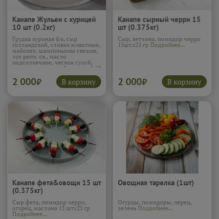
Канапе Жульен с курицей
Канапе сырный черри 15
10 шт (0.2кг)
шт (0.375кг)
Грудка куриная б/к, сыр
Сыр, ветчина, помидор черри
голландский, сливки животные,
15шт.х25 гр
Подробнее...
майонез, шампиньоны свежие,
лук репч. св., масло
подсолнечное, чеснок сухой,
соль, перец черный молотый 10
шт х 20 гр
Подробнее...
2 000
2 000
В корзину
В корзину
₽
₽
Канапе фета&овощи 15 шт
Овощная тарелка (1шт)
(0.375кг)
Сыр фета, помидор черри,
Огурцы, помидоры, перец,
огурец, маслина 15 штх25 гр
зелень
Подробнее...
Подробнее...