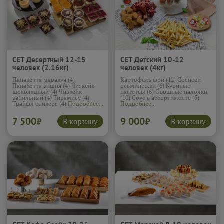
СЕТ Десертный 12-15
СЕТ Детский 10-12
человек (2.16кг)
человек (4кг)
Панакотта маракуя (4)
Картофель фри (12) Сосиски
Панакотта вишня (4) Чизкейк
осьминожки (6) Куриные
шоколадный (4) Чизкейк
наггетсы (6) Овощные палочки
ванильный (4) Тирамису (4)
(10) Соус в ассортименте (5)
Трайфл сникерс (4)
Подробнее...
Подробнее...
7 500
9 000
В корзину
В корзину
₽
₽