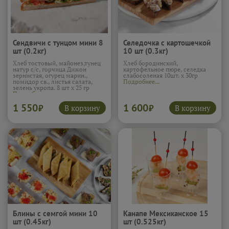
Сендвичи с тунцом мини 8
Селедочка с картошечкой
шт (0.2кг)
10 шт (0.3кг)
Хлеб тостовый, майонез,тунец
Хлеб бородинский,
натур с/с, горчица Дижон
картофельное пюре, селедка
зернистая, огурец марин.,
слабосоленая 10шт. х 30гр
помидор св., листья салата,
Подробнее...
зелень укропа. 8 шт х 25 гр
Подробнее...
1 550
1 600
В корзину
В корзину
₽
₽
Блины с семгой мини 10
Канапе Мексиканское 15
шт (0.45кг)
шт (0.525кг)