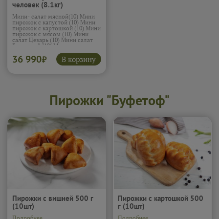
человек (8.1кг)
Мини- салат мясной(10) Мини
пирожок с капустой (10) Мини
пирожок с картошкой (10) Мини
пирожок с мясом (10) Мини
салат Цезарь (10) Мини салат
Греческий (12) Мини салат
Фаворит (15) Мини сэндвич с
36 990
ветчиной и сыром (12)
В корзину
₽
Овощные палочки (10) Печеные
овощи (10) Мини салат
крабовый (15) Мини сэндвичи с
лососем (12) Канапе (сыр,
черри, маслины) (15) Канапе
(курица с ананас) (15) Жареная
Пирожки "Буфетоф"
креветка с соусом терияки (15)
Мини сэндвич с курицей и
сыром (12)
Подробнее...
Пирожки с вишней 500 г
Пирожки с картошкой 500
(10шт)
г (10шт)
Подробнее...
Подробнее...