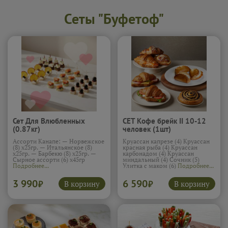
Сеты "Буфетоф"
Сет Для Влюбленных
СЕТ Кофе брейк II 10-12
(0.87кг)
человек (1шт)
Ассорти Канапе: — Норвежское
Круассан капрезе (4) Круассан
(8) х25гр. — Итальянское (8)
красная рыба (4) Круассан
х25гр. — Барбекю (8) х25гр. —
карбонадом (4) Круассан
Сырное ассорти (6) х45гр
миндальный (4) Сочник (5)
Подробнее...
Улитка с маком (6)
Подробнее...
3 990
6 590
В корзину
В корзину
₽
₽