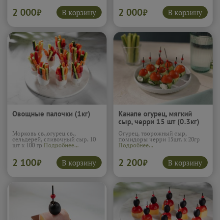
2 000
2 000
В корзину
В корзину
₽
₽
Овощные палочки (1кг)
Канапе огурец, мягкий
сыр, черри 15 шт (0.3кг)
Морковь св.,огурец св.,
Огурец, творожный сыр,
сельдерей, сливочный сыр. 10
помидоры черри 15шт. х 20гр
шт х 100 гр
Подробнее...
Подробнее...
2 100
2 200
В корзину
В корзину
₽
₽