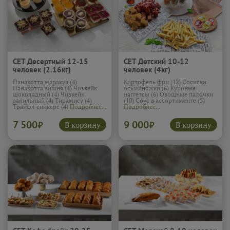
СЕТ Десертный 12-15
СЕТ Детский 10-12
человек (2.16кг)
человек (4кг)
Панакотта маракуя (4)
Картофель фри (12) Сосиски
Панакотта вишня (4) Чизкейк
осьминожки (6) Куриные
шоколадный (4) Чизкейк
наггетсы (6) Овощные палочки
ванильный (4) Тирамису (4)
(10) Соус в ассортименте (5)
Трайфл сникерс (4)
Подробнее...
Подробнее...
7 500
9 000
В корзину
В корзину
₽
₽