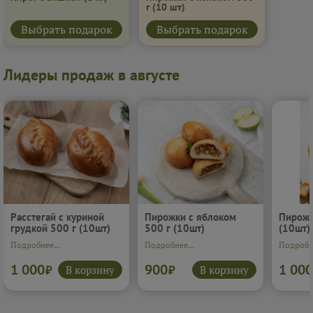
г
(10 шт)
Выбрать подарок
Выбрать подарок
Лидеры продаж в августе
Расстегай с куриной
Пирожки с яблоком
Пирожк
грудкой 500 г (10шт)
500 г (10шт)
(10шт)
Подробнее...
Подробнее...
Подробне
1 000
900
1 000
В корзину
В корзину
₽
₽