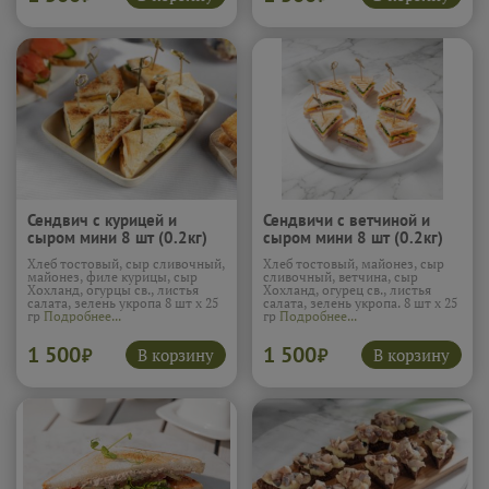
Сендвич с курицей и
Сендвичи с ветчиной и
сыром мини 8 шт (0.2кг)
сыром мини 8 шт (0.2кг)
Хлеб тостовый, сыр сливочный,
Хлеб тостовый, майонез, сыр
майонез, филе курицы, сыр
сливочный, ветчина, сыр
Хохланд, огурцы св., листья
Хохланд, огурец св., листья
салата, зелень укропа 8 шт х 25
салата, зелень укропа. 8 шт х 25
гр
Подробнее...
гр
Подробнее...
1 500
1 500
В корзину
В корзину
₽
₽