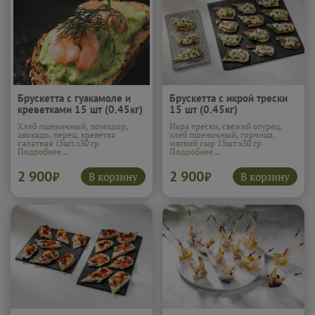
Брускетта с гуакамоле и
Брускетта с икрой трески
креветками 15 шт (0.45кг)
15 шт (0.45кг)
Хлеб пшеничный, помидор,
Икра трески, свежий огурец,
авокадо, перец, креветка
хлеб пшеничный, горчица,
салатная 15шт.х30 гр
мягкий сыр 15шт.х30 гр
Подробнее...
Подробнее...
2 900
2 900
В корзину
В корзину
₽
₽