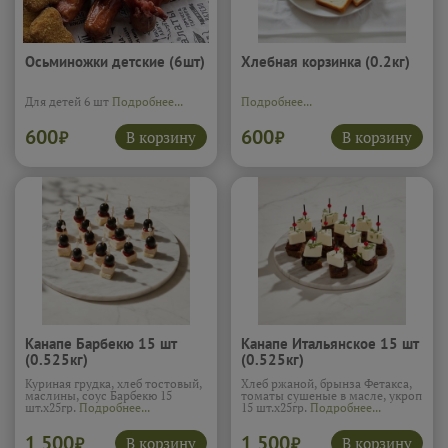
Осьминожки детские (6шт)
Хлебная корзинка (0.2кг)
Для детей 6 шт
Подробнее...
Подробнее...
600
600
В корзину
В корзину
₽
₽
Канапе Барбекю 15 шт
Канапе Итальянское 15 шт
(0.525кг)
(0.525кг)
Куриная грудка, хлеб тостовый,
Хлеб ржаной, брынза Фетакса,
маслины, соус Барбекю 15
томаты сушеные в масле, укроп
шт.х25гр.
Подробнее...
15 шт.х25гр.
Подробнее...
1 500
1 500
В корзину
В корзину
₽
₽