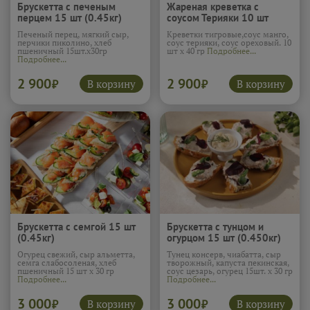
Брускетта с печеным
Жареная креветка с
перцем 15 шт (0.45кг)
соусом Терияки 10 шт
(0.4кг)
Печеный перец, мягкий сыр,
Креветки тигровые,соус манго,
перчики пиколино, хлеб
соус терияки, соус ореховый. 10
пшеничный 15шт.х30гр
шт х 40 гр
Подробнее...
Подробнее...
2 900
2 900
В корзину
В корзину
₽
₽
Брускетта с семгой 15 шт
Брускетта с тунцом и
(0.45кг)
огурцом 15 шт (0.450кг)
Огурец свежий, сыр альметта,
Тунец консерв, чиабатта, сыр
семга слабосоленая, хлеб
творожный, капуста пекинская,
пшеничный 15 шт х 30 гр
соус цезарь, огурец 15шт. х 30 гр
Подробнее...
Подробнее...
3 000
3 000
В корзину
В корзину
₽
₽