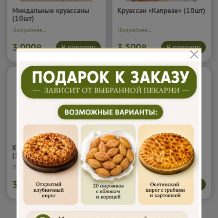
Миндальные круассаны
Круассан «Капрезе» (10шт)
(10шт)
Подробнее...
Подробнее...
3 000
3 500
В корзину
В корзину
₽
₽
Круассан «с Карбонадом»
Круассан «С Лососем»
(10шт)
(10шт)
Подробнее...
Подробнее...
3 500
4 000
В корзину
В корзину
₽
₽