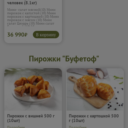
человек (8.1кг)
Мини- салат мясной(10) Мини
пирожок с капустой (10) Мини
пирожок с картошкой (10) Мини
пирожок с мясом (10) Мини
салат Цезарь (10) Мини салат
Греческий (12) Мини салат
Фаворит (15) Мини сэндвич с
36 990
ветчиной и сыром (12)
В корзину
₽
Овощные палочки (10) Печеные
овощи (10) Мини салат
крабовый (15) Мини сэндвичи с
лососем (12) Канапе (сыр,
черри, маслины) (15) Канапе
(курица с ананас) (15) Жареная
Пирожки "Буфетоф"
креветка с соусом терияки (15)
Мини сэндвич с курицей и
сыром (12)
Подробнее...
Пирожки с вишней 500 г
Пирожки с картошкой 500
(10шт)
г (10шт)
Подробнее...
Подробнее...