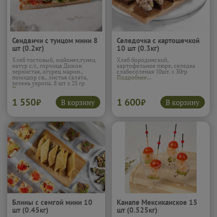
Сендвичи с тунцом мини 8
Селедочка с картошечкой
шт (0.2кг)
10 шт (0.3кг)
Хлеб тостовый, майонез,тунец
Хлеб бородинский,
натур с/с, горчица Дижон
картофельное пюре, селедка
зернистая, огурец марин.,
слабосоленая 10шт. х 30гр
помидор св., листья салата,
Подробнее...
зелень укропа. 8 шт х 25 гр
Подробнее...
1 550
1 600
В корзину
В корзину
₽
₽
Блины с семгой мини 10
Канапе Мексиканское 15
шт (0.45кг)
шт (0.525кг)