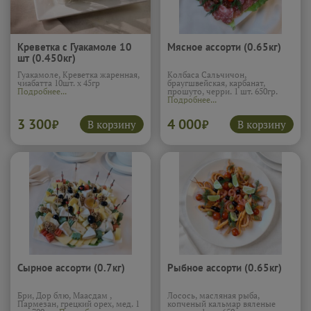
Креветка с Гуакамоле 10
Мясное ассорти (0.65кг)
шт (0.450кг)
Гуакамоле, Креветка жаренная,
Колбаса Сальчичон,
чиабатта 10шт. х 45гр
браугшвейская, карбанат,
Подробнее...
прошуто, черри. 1 шт. 650гр.
Подробнее...
3 300
4 000
В корзину
В корзину
₽
₽
Сырное ассорти (0.7кг)
Рыбное ассорти (0.65кг)
Бри, Дор блю, Маасдам ,
Лосось, масляная рыба,
Пармезан, грецкий орех, мед. 1
копченый кальмар вяленые