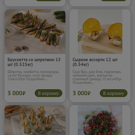
Брускетта со шпротами 15
Сырное ассорти 12 шт
шт (0.525кг)
(0.54кг)
Шпроты, чиабатта, помидоры,
Сыр бри, дор блю, пармезан,
салат Романо, соус цезарь
грецкий орех, апельсин
15штх35гр
Подробнее...
сушеный (декор) 12 шт.х45гр.
Подробнее...
3 000
3 000
В корзину
В корзину
₽
₽