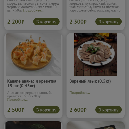
морковь, чеснок св, соль, перец
морковь, лук красный, грибы
черный молотый), желатин 10
шампиньоны, капуста цветная,
шт х 50гр
Подробнее...
картофель беби, томаты, масло
подсолн., тимьян свежий, соль
12 шт х 80 гр
Подробнее...
2 200
2 300
В корзину
В корзину
₽
₽
Канапе ананас и креветка
Вареный язык (0.5кг)
15 шт (0.45кг)
Ананас консервированный,
Подробнее...
креветка 15 шт.х30 гр
Подробнее...
2 500
2 600
В корзину
В корзину
₽
₽