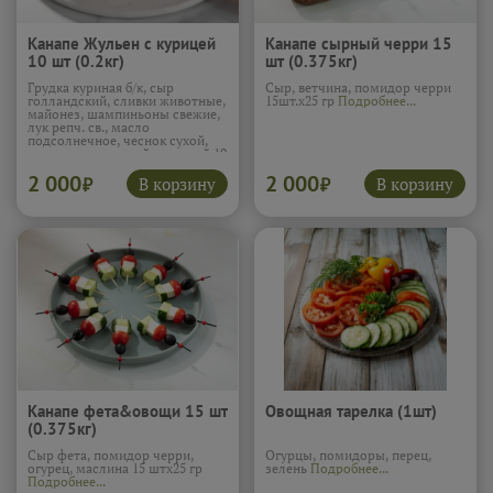
Канапе Жульен с курицей
Канапе сырный черри 15
10 шт (0.2кг)
шт (0.375кг)
Грудка куриная б/к, сыр
Сыр, ветчина, помидор черри
голландский, сливки животные,
15шт.х25 гр
Подробнее...
майонез, шампиньоны свежие,
лук репч. св., масло
подсолнечное, чеснок сухой,
соль, перец черный молотый 10
шт х 20 гр
Подробнее...
2 000
2 000
В корзину
В корзину
₽
₽
Канапе фета&овощи 15 шт
Овощная тарелка (1шт)
(0.375кг)
Сыр фета, помидор черри,
Огурцы, помидоры, перец,
огурец, маслина 15 штх25 гр
зелень
Подробнее...
Подробнее...