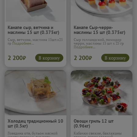
Канапе сыр, ветчина и
Канапе Сыр-черри-
маслины 15 шт (0.375кг)
маслины 15 шт (0.375кг)
Сыр, ветчина, маслина 15шт.х25
Сыр голландский, помидор
гр
Подробнее...
черри, маслины 15 шт х 25 гр
Подробнее...
2 200
2 200
В корзину
В корзину
₽
₽
Холодец традиционный 10
Овощи гриль 12 шт
шт (0.5кг)
(0.96кг)
Говядина отв, бульон мясной
Кабачки свежие, баклажаны
(кости говяжьи, лук репч.,
свежие, перец сладкий,