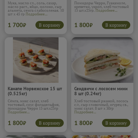
Мука, масло сл., соль, сахар,
Помидоры Черри, Гуакамоле,
масло раст., яйцо, молоко, сыр
креветки, укроп, хлеб тостовый
альмета, семга слабосоленая. 10
15 шт.х25гр.
Подробнее...
шт х 45 гр
Подробнее...
1 700
1 800
В корзину
В корзину
₽
₽
Канапе Норвежское 15 шт
Сендвичи с лососем мини
(0.525кг)
8 шт (0.24кг)
Сёмга, микс салат, хлеб
Хлеб тостовый ржаной, лосось
тостовый, соус филадельфия,
с/с, сыр сливочный, огурец св.,
помидоры Черри 15 шт.х25гр
микс салат. 8 шт х 30гр
Подробнее...
Подробнее...
1 800
1 800
В корзину
В корзину
₽
₽