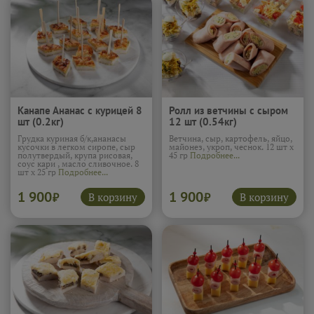
Канапе Ананас с курицей 8
Ролл из ветчины с сыром
шт (0.2кг)
12 шт (0.54кг)
Грудка куриная б/к,ананасы
Ветчина, сыр, картофель, яйцо,
кусочки в легком сиропе, сыр
майонез, укроп, чеснок. 12 шт х
полутвердый, крупа рисовая,
45 гр
Подробнее...
соус кари , масло сливочное. 8
шт х 25 гр
Подробнее...
1 900
1 900
В корзину
В корзину
₽
₽