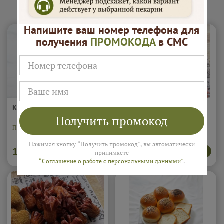
Закуски "Буфетоф"
Напишите ваш номер телефона для
получения
ПРОМОКОДА
в СМС
Картофель фри (0.1кг)
Наггетсы куриные (5шт)
Получить промокод
Подробнее...
Порция наггетсов 5шт.
Подробнее...
Нажимая кнопку “Получить промокод”, вы автоматически
160
500
В корзину
В корзину
₽
₽
принимаете
“Соглашение о работе с персональными данными”
.