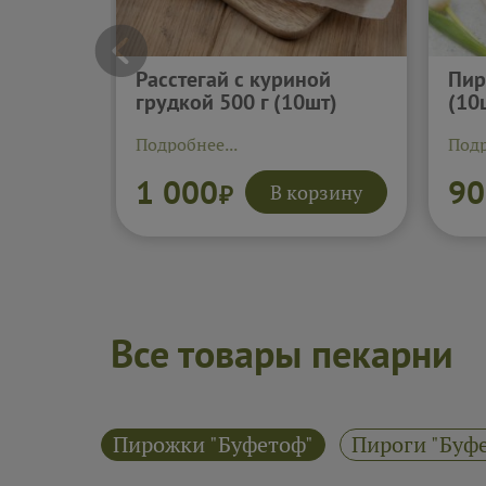
Расстегай с куриной
Пир
грудкой 500 г (10шт)
(10
Подробнее...
Подр
1 000
90
В корзину
₽
Все товары пекарни
уфетоф"
Пирожки "Буфетоф"
Пироги "Буф