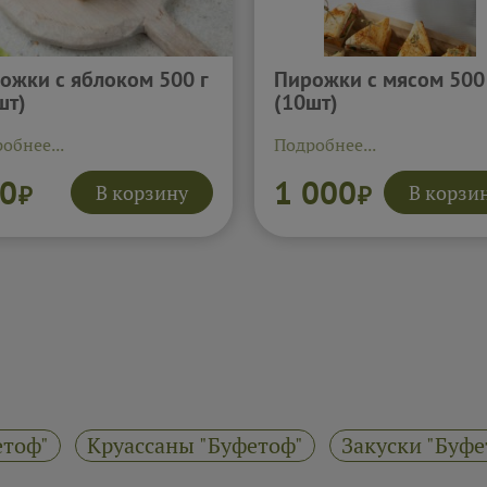
ожки с яблоком 500 г
Пирожки с мясом 500
шт)
(10шт)
обнее...
Подробнее...
0
1 000
В корзину
В корзи
₽
₽
етоф"
Круассаны "Буфетоф"
Закуски "Буфе