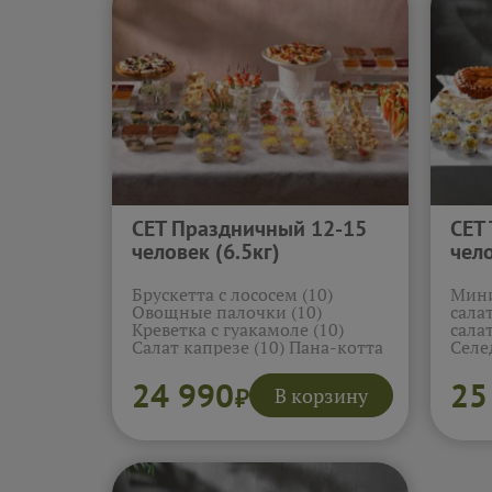
маком (10)
Подробнее...
СЕТ Праздничный 12-15
СЕТ
человек (6.5кг)
чело
Брускетта с лососем (10)
Мини
Овощные палочки (10)
сала
Креветка с гуакамоле (10)
сала
Салат капрезе (10) Пана-котта
Селе
маракуя (4) Пана-котта вишня
Блин
(4) Тирамису (4) Канапе
семг
24 990
25
В корзину
₽
огурец, мягкий сыр, черри (10)
сыро
Салат с креветкой и авокадо
трад
(10) Мини салат Мимоза (10)
Карт
Мини салат Цезарь (10) Мини
селе
салат Фаворит (10) Брускетта с
пиро
печеным перцем (10)
Пиро