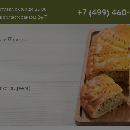
ставка
с 6:00 до 22:00
+7
(
499
)
460-
инимаем заказы 24/7
ке Пирогов
т от адреса)