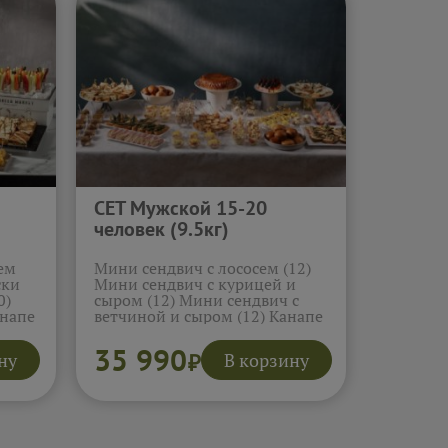
СЕТ Мужской 15-20
человек (9.5кг)
ем
Мини сендвич с лососем (12)
ски
Мини сендвич с курицей и
0)
сыром (12) Мини сендвич с
анапе
ветчиной и сыром (12) Канапе
)
(курица с ананас) (10) Ролл из
ветчины с сыром (10) Мини-
35 990
ну
В корзину
₽
апе
салат мясной (15) Мини салат
и
Фантазия(10) Мини салат
Цезарь (10) Канапе сыр,
и с
ветчина, маслина (15) Холодец
ч с
традиционный (15)
ни
Картошечка пюре с