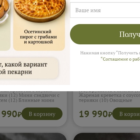
Получ
Нажимая кнопку “Получить 
“Соглашение о ра
 Морской 8-10
СЕТ Фуршет 12-15
век (4.5кг)
человек (4.3кг)
 салат Океан Грез (10)
Канапе (сыр, черри, масл
ная креветка с соусом
(10) Брускетта с семгой (1
яки (12) Мини сэндвичи с
Жареная креветка с соусо
сем (12) Блинные мини
терияки (10) Овощные
тики с семгой (10) Пирог с
палочки (10) Мини салат
й (1) Мини салат Мимоза
Столичный (10) Мини сал
 990
19 990
В корзину
В корз
₽
₽
 Овощные палочки (10)
Греческий (10) Мини сэн
 салат Крабовый (10)
с лососем (12) Мини сэнд
обнее...
курицей и сыром (12) Ми
салат Фантазия(10)
Подробнее...