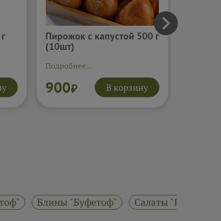
 г
Пирожок с капустой 500 г
Пирожк
(10шт)
(10шт)
Подробнее...
Подробне
900
900
ну
В корзину
₽
₽
тоф"
Блины "Буфетоф"
Салаты "Буфетоф"