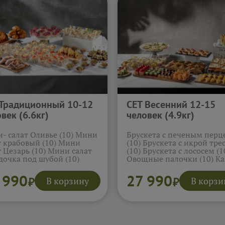
 Традиционный 10-12
СЕТ Весенний 12-15
век (6.6кг)
человек (4.9кг)
- салат Оливье (10) Мини
Брускета с печеным перц
т крабовый (10) Мини
(10) Брускета с икрой тре
т Цезарь (10) Мини салат
(10) Брускета с лососем (1
дочка под шубой (10)
Овощные палочки (10) К
ные мини-рулетики с
сыр, ветчина, маслина (10
ой (8) Ролл из ветчины с
Канапе черри, сыр фета,
 990
27 990
В корзину
В корзи
₽
₽
м (10) Холодец
огурец, маслина (10) Кан
иционный (10)
огурец, мягкий сыр, черр
ошечка пюре с
Канапе ананас, креветка,
дочкой (10) Мини
оливка (10) Мини сендвич
жок с картошкой (10)
лососем (12) Мини сендви
г с Шампиньонами (1)
курицей и сыром (12) Ми