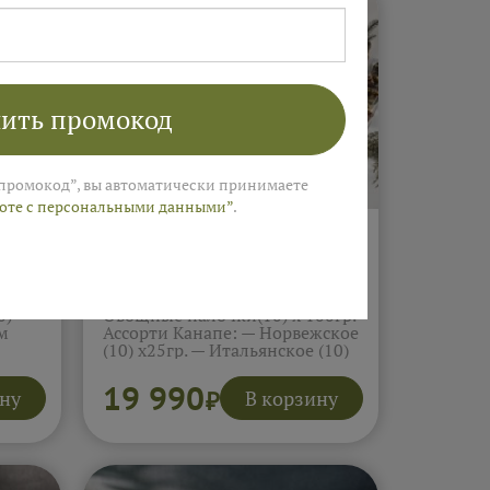
ить промокод
промокод”, вы автоматически принимаете
боте с персональными данными”
.
СЕТ Элегант фуршет 10-12
человек (4.9кг)
ины)
Сырное ассорти (12) х45гр.
0)
Овощные палочки(10) х 100гр.
м
Ассорти Канапе: — Норвежское
(10) х25гр. — Итальянское (10)
х25гр. — Барбекю (10) х25гр. —
ат
Мексиканское (10) х25гр.
19 990
ину
В корзину
₽
двичи
Салат Наполи (12)х 50гр. Салат
вич с
глакомоле с креветкой (12)х
ни
35гр. салат Эмират (12) х50 гр.
Салат джардино (12)х 60 гр.
Подробнее...