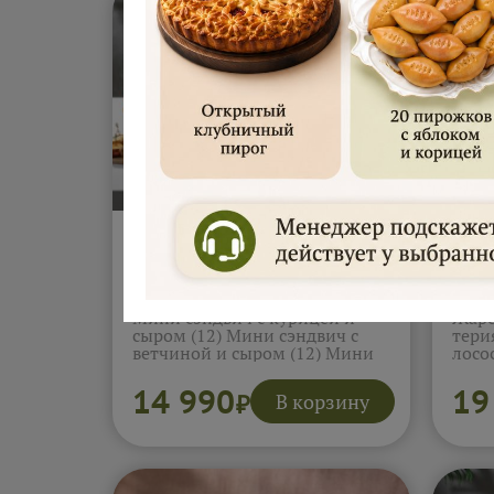
СЕТ Кофе брейк 20-25
СЕТ
человек (4.35кг)
чело
Мини сэндвичи с лососем (12)
Мини
Мини сэндвич с курицей и
Жаре
сыром (12) Мини сэндвич с
тери
ветчиной и сыром (12) Мини
лосо
пирожок с яблоком (10) Мини
руле
пирожок с вишней (10) Мини
рыбо
14 990
19
В корзину
₽
пирожок с капустой (10) Мини
(10)
пирожок с яйцом и зеленым
Мини
луком (10) Мини пирожок с
Подр
картошкой (10) Мини
пирожок с мясом (10) Улитка с