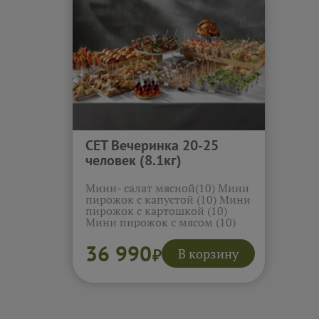
Брускетта с тунцом и огурцом
Мини
(10)
Подробнее...
Сала
Подр
СЕТ Вечеринка 20-25
человек (8.1кг)
Мини- салат мясной(10) Мини
пирожок с капустой (10) Мини
пирожок с картошкой (10)
Мини пирожок с мясом (10)
Мини салат Цезарь (10) Мини
салат Греческий (12) Мини
36 990
В корзину
₽
салат Фаворит (15) Мини
сэндвич с ветчиной и сыром
(12) Овощные палочки (10)
Печеные овощи (10) Мини
салат крабовый (15) Мини
сэндвичи с лососем (12)